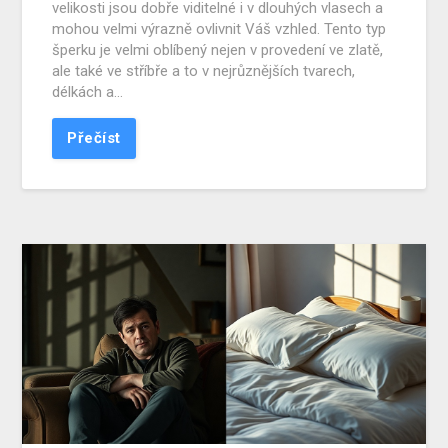
velikosti jsou dobře viditelné i v dlouhých vlasech a
mohou velmi výrazně ovlivnit Váš vzhled. Tento typ
šperku je velmi oblíbený nejen v provedení ve zlatě,
ale také ve stříbře a to v nejrůznějších tvarech,
délkách a…
Přečíst