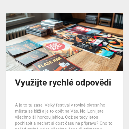
Využijte rychlé odpovědi
A je to tu zase. Velký festival v rovině okresního
města se blíží a je to opět na Vás. No. Loni jste
všechno šil horkou jehlou. Což se tedy letos
pochlapit a nechat si dost času na přípravu? Ono to