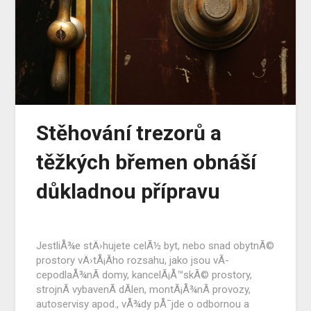
Stěhování trezorů a
těžkých břemen obnáší
důkladnou přípravu
JestliÅ¾e stÄ›hujete celÃ½ byt, nebo snad obytnÃ©
prostory vÄ›tÅ¡Ã­ho rozsahu, jako jsou vÃ­
cepodlaÅ¾nÃ­ domy, kancelÃ¡Å™skÃ© prostory,
strojnÃ­ vybavenÃ­ dÃ­len, montÃ¡Å¾nÃ­ provozy,
autoservisy apod., vÅ¾dy pÅ¯jde o odbornou a