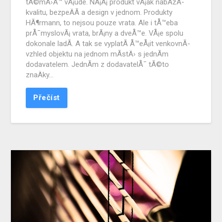
tÃ©mÄ›Å™ vÅ¡ude. NÃ¡Å¡ produkt vÅ¡ak nabÃ­zÃ­
kvalitu, bezpeÄÃ­ a design v jednom. Produkty
HÃ¶rmann, to nejsou pouze vrata. Ale i tÅ™eba
prÅ¯myslovÃ¡ vrata, brÃ¡ny a dveÅ™e. VÅ¡e spolu
dokonale ladÃ­. A tak se vyplatÃ­ Å™eÅ¡it venkovnÃ­
vzhled objektu na jednom mÃ­stÄ› s jednÃ­m
dodavatelem. JednÃ­m z dodavatelÅ¯ tÃ©to
znaÄky…
Přečíst