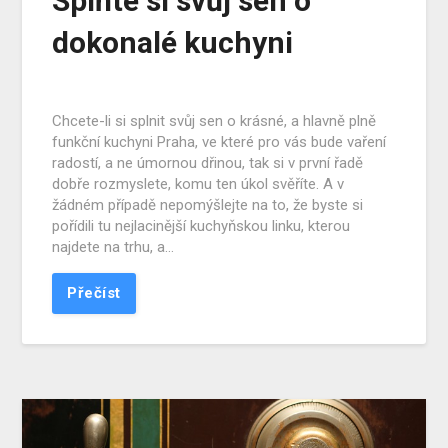
Splňte si svůj sen o
dokonalé kuchyni
Chcete-li si splnit svůj sen o krásné, a hlavně plně
funkční kuchyni Praha, ve které pro vás bude vaření
radostí, a ne úmornou dřinou, tak si v první řadě
dobře rozmyslete, komu ten úkol svěříte. A v
žádném případě nepomýšlejte na to, že byste si
pořídili tu nejlacinější kuchyňskou linku, kterou
najdete na trhu, a…
Přečíst