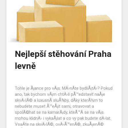
Nejlepší stěhování Praha
levně
Tohle je Å¡ance pro vÃ¡s. MÄ›nÃ­te bydliÅ¡tÄ›? Pokud
ano, tak bychom vÃ¡m chtÄ›li pÅ™edstavit naÅ¡e
skvÄ›lÃ© a luxusnÃ­ sluÅ¾by, dÃ­ky kterÃ½m to
nebudete muset Å™eÅ¡it sami, otravovat a
spolÃ©hat se na kamarÃ¡dy, kteÅ™Ã­ se na vÃ¡s
mohou klidnÄ› i vykaÅ¡lat a co vy pak budete dÄ›lat.
VsaÄte na skvÄ›lÃ©, ovÄ›Å™enÃ©, zkuÅ¡enÃ©