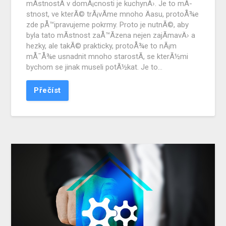
mÃ­stnostÃ­ v domÃ¡cnosti je kuchynÄ›. Je to mÃ­
stnost, ve kterÃ© trÃ¡vÃ­me mnoho Äasu, protoÅ¾e
zde pÅ™ipravujeme pokrmy. Proto je nutnÃ©, aby
byla tato mÃ­stnost zaÅ™Ã­zena nejen zajÃ­mavÄ› a
hezky, ale takÃ© prakticky, protoÅ¾e to nÃ¡m
mÅ¯Å¾e usnadnit mnoho starostÃ­, se kterÃ½mi
bychom se jinak museli potÃ½kat. Je to…
Přečíst