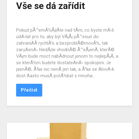
Vše se dá zařídit
Pokud pÅ™emÃ½Å¡lÃ­te nad tÃ­m, co byste mÄ›li
udÄ›lat pro to, aby byl VÃ¡Å¡ pÅ™esun do
zahraniÄÃ­ rychlÃ½ a bezproblÃ©movÃ½, tak
zaruÄenÄ› hledÃ¡te vhodnÃ© Å™eÅ¡enÃ­, kterÃ©
VÃ¡m bude moct nabÃ­dnout jenom to nejlepÅ¡Ã­, a
se kterÃ½m budete dostateÄnÄ› spokojeni. Je
jasnÃ©, Å¾e nic nenÃ­ jen tak, a Å¾e se ÄlovÄ›k
dost Äasto musÃ­ potÃ½kat s mnoha…
Přečíst