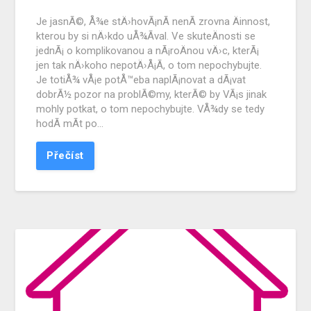
Je jasnÃ©, Å¾e stÄ›hovÃ¡nÃ­ nenÃ­ zrovna Äinnost,
kterou by si nÄ›kdo uÅ¾Ã­val. Ve skuteÄnosti se
jednÃ¡ o komplikovanou a nÃ¡roÄnou vÄ›c, kterÃ¡
jen tak nÄ›koho nepotÄ›Å¡Ã­, o tom nepochybujte.
Je totiÅ¾ vÅ¡e potÅ™eba naplÃ¡novat a dÃ¡vat
dobrÃ½ pozor na problÃ©my, kterÃ© by VÃ¡s jinak
mohly potkat, o tom nepochybujte. VÅ¾dy se tedy
hodÃ­ mÃ­t po…
Přečíst