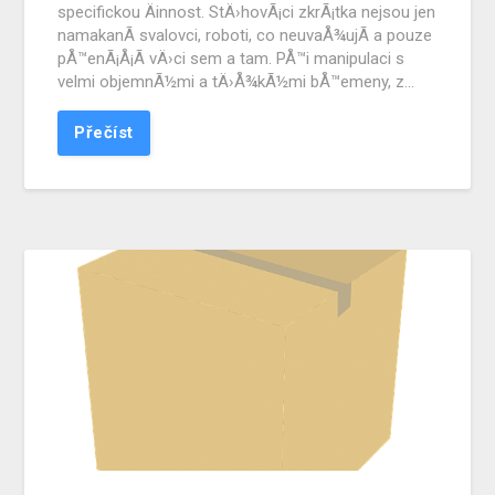
specifickou Äinnost. StÄ›hovÃ¡ci zkrÃ¡tka nejsou jen
namakanÃ­ svalovci, roboti, co neuvaÅ¾ujÃ­ a pouze
pÅ™enÃ¡Å¡Ã­ vÄ›ci sem a tam. PÅ™i manipulaci s
velmi objemnÃ½mi a tÄ›Å¾kÃ½mi bÅ™emeny, z…
Přečíst