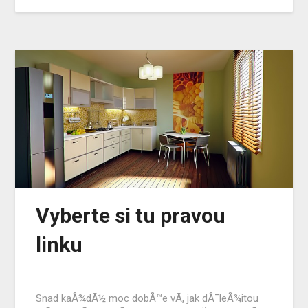
Vyberte si tu pravou
linku
Snad kaÅ¾dÃ½ moc dobÅ™e vÃ­, jak dÅ¯leÅ¾itou