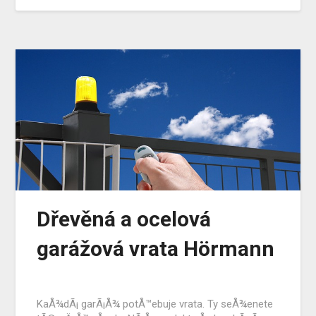
Dřevěná a ocelová
garážová vrata Hörmann
KaÅ¾dÃ¡ garÃ¡Å¾ potÅ™ebuje vrata. Ty seÅ¾enete