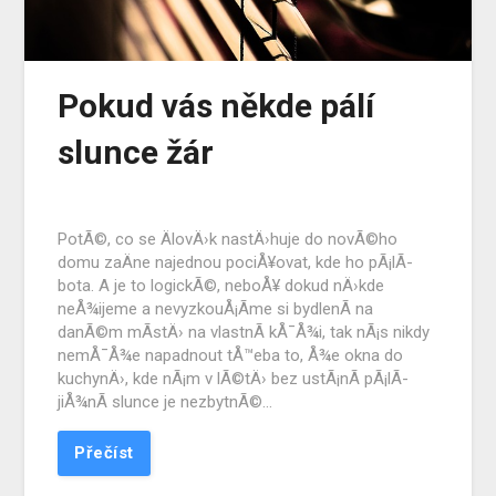
Pokud vás někde pálí
slunce žár
PotÃ©, co se ÄlovÄ›k nastÄ›huje do novÃ©ho
domu zaÄne najednou pociÅ¥ovat, kde ho pÃ¡lÃ­
bota. A je to logickÃ©, neboÅ¥ dokud nÄ›kde
neÅ¾ijeme a nevyzkouÅ¡Ã­me si bydlenÃ­ na
danÃ©m mÃ­stÄ› na vlastnÃ­ kÅ¯Å¾i, tak nÃ¡s nikdy
nemÅ¯Å¾e napadnout tÅ™eba to, Å¾e okna do
kuchynÄ›, kde nÃ¡m v lÃ©tÄ› bez ustÃ¡nÃ­ pÃ¡lÃ­
jiÅ¾nÃ­ slunce je nezbytnÃ©…
Přečíst