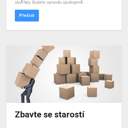
sluÅ¾by. Budete opravdu spokojenÃ­…
Přečíst
Zbavte se starostí