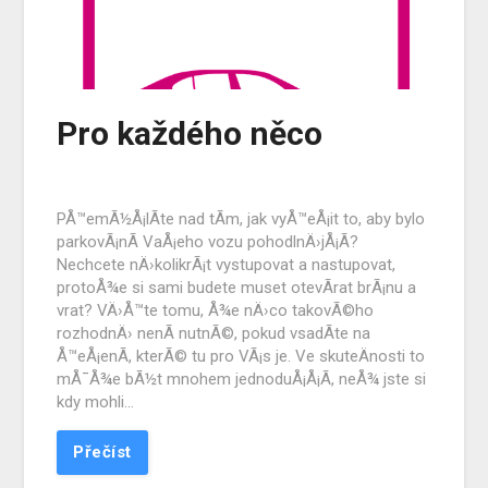
Pro každého něco
PÅ™emÃ½Å¡lÃ­te nad tÃ­m, jak vyÅ™eÅ¡it to, aby bylo
parkovÃ¡nÃ­ VaÅ¡eho vozu pohodlnÄ›jÅ¡Ã­?
Nechcete nÄ›kolikrÃ¡t vystupovat a nastupovat,
protoÅ¾e si sami budete muset otevÃ­rat brÃ¡nu a
vrat? VÄ›Å™te tomu, Å¾e nÄ›co takovÃ©ho
rozhodnÄ› nenÃ­ nutnÃ©, pokud vsadÃ­te na
Å™eÅ¡enÃ­, kterÃ© tu pro VÃ¡s je. Ve skuteÄnosti to
mÅ¯Å¾e bÃ½t mnohem jednoduÅ¡Å¡Ã­, neÅ¾ jste si
kdy mohli…
Přečíst