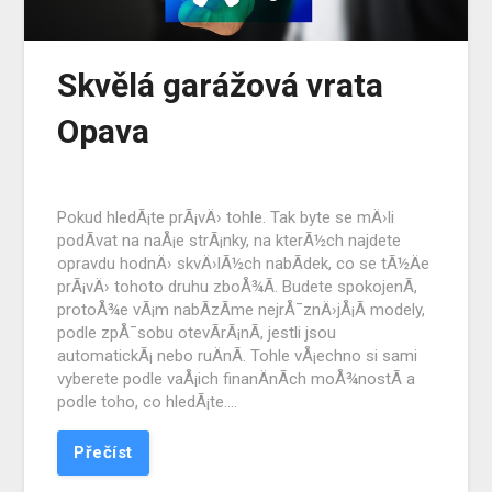
Skvělá garážová vrata
Opava
Pokud hledÃ¡te prÃ¡vÄ› tohle. Tak byte se mÄ›li
podÃ­vat na naÅ¡e strÃ¡nky, na kterÃ½ch najdete
opravdu hodnÄ› skvÄ›lÃ½ch nabÃ­dek, co se tÃ½Äe
prÃ¡vÄ› tohoto druhu zboÅ¾Ã­. Budete spokojenÃ­,
protoÅ¾e vÃ¡m nabÃ­zÃ­me nejrÅ¯znÄ›jÅ¡Ã­ modely,
podle zpÅ¯sobu otevÃ­rÃ¡nÃ­, jestli jsou
automatickÃ¡ nebo ruÄnÃ­. Tohle vÅ¡echno si sami
vyberete podle vaÅ¡ich finanÄnÃ­ch moÅ¾nostÃ­ a
podle toho, co hledÃ¡te….
Přečíst