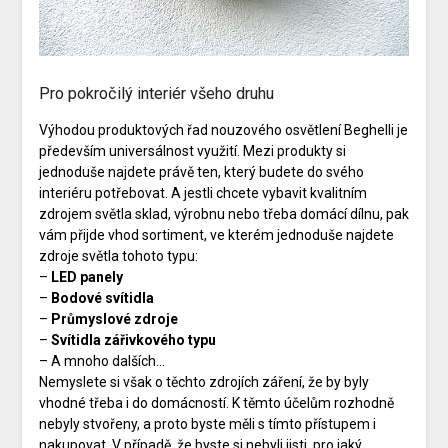
Pro pokročilý interiér všeho druhu
Výhodou produktových řad
nouzového osvětlení Beghelli
je
především universálnost využití. Mezi produkty si
jednoduše najdete právě ten, který budete do svého
interiéru potřebovat. A jestli chcete vybavit kvalitním
zdrojem světla sklad, výrobnu nebo třeba domácí dílnu, pak
vám přijde vhod sortiment, ve kterém jednoduše najdete
zdroje světla tohoto typu:
–
LED panely
–
Bodové svítidla
–
Průmyslové zdroje
–
Svítidla zářivkového typu
– A mnoho dalších…
Nemyslete si však o těchto zdrojích záření, že by byly
vhodné třeba i do domácností. K těmto účelům rozhodně
nebyly stvořeny, a proto byste měli s tímto přístupem i
nakupovat. V případě, že byste si nebyli jisti, pro jaký