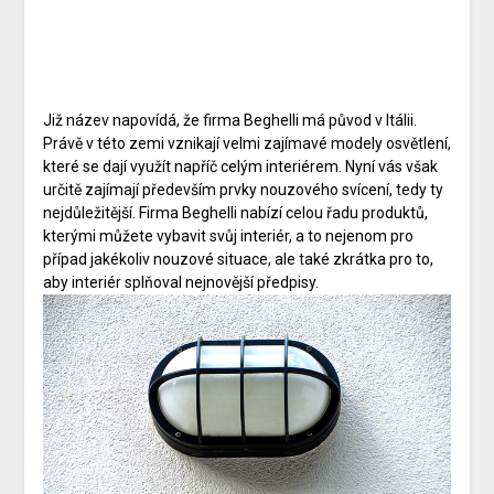
Již název napovídá, že firma Beghelli má původ v Itálii.
Právě v této zemi vznikají velmi zajímavé modely osvětlení,
které se dají využít napříč celým interiérem. Nyní vás však
určitě zajímají především prvky nouzového svícení, tedy ty
nejdůležitější. Firma Beghelli nabízí celou řadu produktů,
kterými můžete vybavit svůj interiér, a to nejenom pro
případ jakékoliv nouzové situace, ale také zkrátka pro to,
aby interiér splňoval nejnovější předpisy.