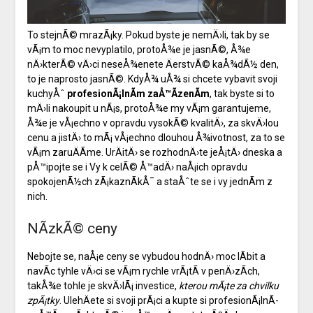
To stejnÃ© mrazÃ¡ky. Pokud byste je nemÄ›li, tak by se
vÃ¡m to moc nevyplatilo, protoÅ¾e je jasnÃ©, Å¾e
nÄ›kterÃ© vÄ›ci neseÅ¾enete ÄerstvÃ© kaÅ¾dÃ½ den,
to je naprosto jasnÃ©. KdyÅ¾ uÅ¾ si chcete vybavit svoji
kuchyÅˆ
profesionÃ¡lnÃ­m zaÅ™Ã­zenÃ­m
, tak byste si to
mÄ›li nakoupit u nÃ¡s, protoÅ¾e my vÃ¡m garantujeme,
Å¾e je vÅ¡echno v opravdu vysokÃ© kvalitÄ›, za skvÄ›lou
cenu a jistÄ› to mÃ¡ vÅ¡echno dlouhou Å¾ivotnost, za to se
vÃ¡m zaruÄÃ­me. UrÄitÄ› se rozhodnÄ›te jeÅ¡tÄ› dneska a
pÅ™ipojte se i Vy k celÃ© Å™adÄ› naÅ¡ich opravdu
spokojenÃ½ch zÃ¡kaznÃ­kÅ¯ a staÅˆte se i vy jednÃ­m z
nich.
NÃ­zkÃ© ceny
Nebojte se, naÅ¡e ceny se vybudou hodnÄ› moc lÃ­bit a
navÃ­c tyhle vÄ›ci se vÃ¡m rychle vrÃ¡tÃ­ v penÄ›zÃ­ch,
takÅ¾e tohle je skvÄ›lÃ¡ investice,
kterou mÃ¡te za chvilku
zpÃ¡tky
. UlehÄete si svoji prÃ¡ci a kupte si profesionÃ¡lnÃ­