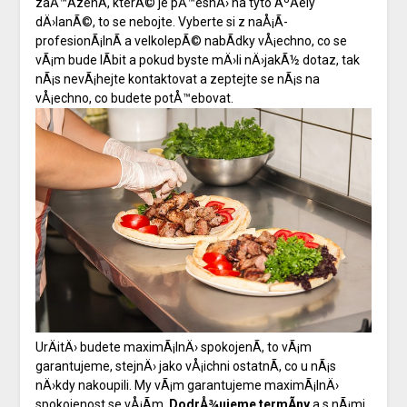
zaÅ™Ã­zenÃ­, kterÃ© je pÅ™esnÄ› na tyto ÃºÄely
dÄ›lanÃ©, to se nebojte. Vyberte si z naÅ¡Ã­
profesionÃ¡lnÃ­ a velkolepÃ© nabÃ­dky vÅ¡echno, co se
vÃ¡m bude lÃ­bit a pokud byste mÄ›li nÄ›jakÃ½ dotaz, tak
nÃ¡s nevÃ¡hejte kontaktovat a zeptejte se nÃ¡s na
vÅ¡echno, co budete potÅ™ebovat.
UrÄitÄ› budete maximÃ¡lnÄ› spokojenÃ­, to vÃ¡m
garantujeme, stejnÄ› jako vÅ¡ichni ostatnÃ­, co u nÃ¡s
nÄ›kdy nakoupili. My vÃ¡m garantujeme maximÃ¡lnÄ›
spokojenost se vÅ¡Ã­m.
DodrÅ¾ujeme termÃ­ny
a s nÃ¡mi