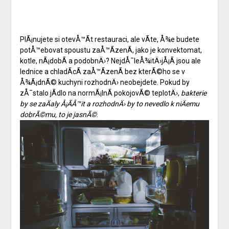
PlÃ¡nujete si otevÅ™Ã­t restauraci, ale vÃ­te, Å¾e budete
potÅ™ebovat spoustu zaÅ™Ã­zenÃ­, jako je konvektomat,
kotle, nÃ¡dobÃ­ a podobnÄ›? NejdÅ¯leÅ¾itÄ›jÅ¡Ã­ jsou ale
lednice a chladÃ­cÃ­ zaÅ™Ã­zenÃ­
bez kterÃ©ho se v
Å¾Ã¡dnÃ© kuchyni rozhodnÄ› neobejdete. Pokud by
zÅ¯stalo jÃ­dlo na normÃ¡lnÃ­ pokojovÃ© teplotÄ›,
bakterie
by se zaÄaly Å¡Ã­Å™it a rozhodnÄ› by to nevedlo k niÄemu
dobrÃ©mu, to je jasnÃ©
.