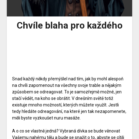
Chvíle blaha pro každého
Snad každý někdy přemýšlel nad tím, jak by mohl alespoň
na chvíli zapomenout na všechny svoje trable a nějakým
způsobem se odreagovat. To je samozřejmě možné, jen
stačí vědět, na koho se obrátit. V dnešním světě totiž
existuje mnoho možností, kterých můžete využít. Jestli
tedy hledáte odreagování, na které jen tak nezapomenete,
měli byste vyzkoušet nuru masáže.
A o co se vlastně jedná? Vybraná dívka se bude věnovat
Vašemu nahému tělu a bude se snažit o to, abyste se cítili