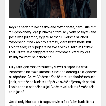
Když se tedy pro něco takového rozhodnete, nemusíte mít
z ničeho obavy. Vše je hlavně o tom, aby Vám poskytovaná
péče byla příjemná, Vy jste se mohli uvolnit a na chvíli
zapomenout na všechny starosti, které byste mohli mít.
Uvidíte tedy, že si přijdete na své a vždy si takový zážitek
rádi užijete. Všechny potřebné informace, které by Vás
mohly zajímat, naleznete na
.
Díky takovým masážím každý člověk alespoň na chvíli
zapomene na svoje starosti, skvěle se odreaguje a výborně
si odpočine. Ani ve Vašem případě tomu rozhodně nebude
jinak, protože se budete utápět ve světě příjemných pocitů.
Uvolníte se a odpočine si jak Vaše mysl, tak také Vaše tělo,
to je jasné.
Jestli tedy hledáte odreagování, které se Vám bude líbit a