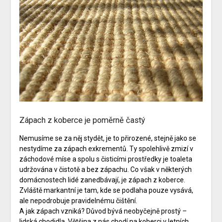
Zápach z koberce je poměrně častý
Nemusíme se za něj stydět, je to přirozené, stejně jako se
nestydíme za zápach exkrementů. Ty spolehlivě zmizí v
záchodové míse a spolu s čisticími prostředky je toaleta
udržována v čistotě a bez zápachu. Co však v některých
domácnostech lidé zanedbávají, je zápach z koberce.
Zvláště markantní je tam, kde se podlaha pouze vysává,
ale nepodrobuje pravidelnému čištění.
A jak zápach vzniká? Důvod bývá neobyčejně prostý –
lidská chodidla. Většina z nás chodí na koberci v letních