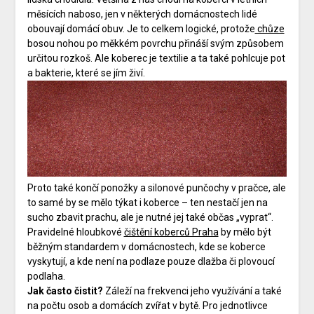
měsících naboso, jen v některých domácnostech lidé
obouvají domácí obuv. Je to celkem logické, protože
chůze
bosou nohou po měkkém povrchu přináší svým způsobem
určitou rozkoš. Ale koberec je textilie a ta také pohlcuje pot
a bakterie, které se jím živí.
Proto také končí ponožky a silonové punčochy v pračce, ale
to samé by se mělo týkat i koberce – ten nestačí jen na
sucho zbavit prachu, ale je nutné jej také občas „vyprat“.
Pravidelné hloubkové
čištění koberců Praha
by mělo být
běžným standardem v domácnostech, kde se koberce
vyskytují, a kde není na podlaze pouze dlažba či plovoucí
podlaha.
Jak často čistit?
Záleží na frekvenci jeho využívání a také
na počtu osob a domácích zvířat v bytě. Pro jednotlivce