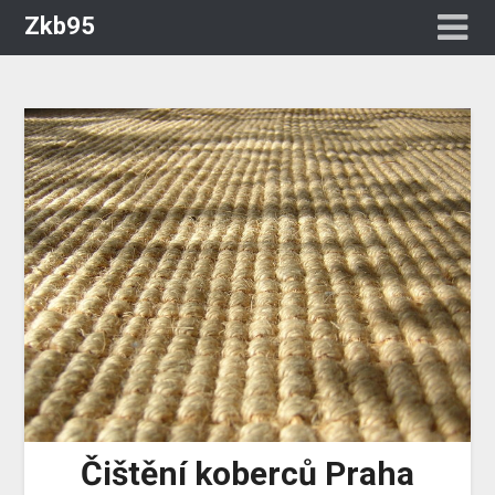
Zkb95
Čištění koberců Praha