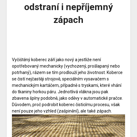
odstraní i nepříjemný
zápach
Vyčištěný koberec září jako nový a jestliže není
opotřebovaný mechanicky (vychozený, prošlapaný nebo
potrhaný), rázem se tím prodlouží jeho životnost. Koberce
se čistí nejčastěji strojově, speciálním vysavačem s
mechanickým kartáčem, případně s tryskami, které vhání
do tkaniny horkou páru. Jednotlivá vlákna jsou pak
zbavena špíny podobně, jako oděvy v automatické pračce.
Důvodem, proč podrobit koberec čisticímu procesu, však
není pouze jeho vzhled (zašpinění), ale také zápach.