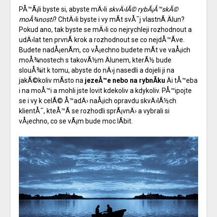
PÅ™Ã¡li byste si, abyste mÄ›li
skvÄ›lÃ© rybÃ¡Å™skÃ©
moÅ¾nosti
? ChtÄ›li byste i vy mÃ­t svÅ¯j vlastnÃ­ Älun?
Pokud ano, tak byste se mÄ›li co nejrychleji rozhodnout a
udÄ›lat ten prvnÃ­ krok a rozhodnout se co nejdÅ™Ã­ve.
Budete nadÅ¡enÃ­m, co vÅ¡echno budete mÃ­t ve vaÅ¡ich
moÅ¾nostech s takovÃ½m Älunem, kterÃ½ bude
slouÅ¾it k tomu, abyste do nÄ›j nasedli a dojeli ji na
jakÃ©koliv mÃ­sto na
jezeÅ™e nebo na rybnÃ­ku
Äi tÅ™eba
i na moÅ™i a mohli jste lovit kdekoliv a kdykoliv. PÅ™ipojte
se i vy k celÃ© Å™adÄ› naÅ¡ich opravdu skvÄ›lÃ½ch
klientÅ¯, kteÅ™Ã­ se rozhodli sprÃ¡vnÄ› a vybrali si
vÅ¡echno, co se vÃ¡m bude moc lÃ­bit.