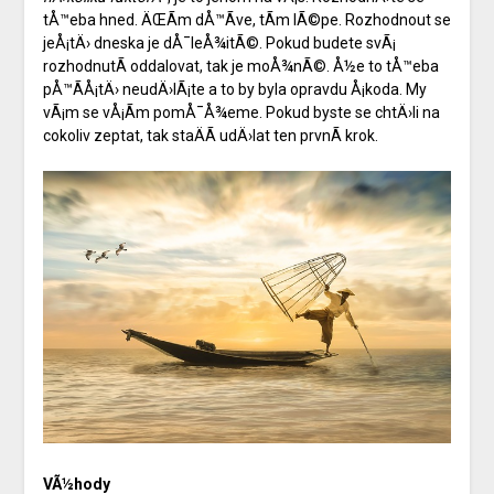
tÅ™eba hned. ÄŒÃ­m dÅ™Ã­ve, tÃ­m lÃ©pe. Rozhodnout se
jeÅ¡tÄ› dneska je dÅ¯leÅ¾itÃ©. Pokud budete svÃ¡
rozhodnutÃ­ oddalovat, tak je moÅ¾nÃ©. Å½e to tÅ™eba
pÅ™Ã­Å¡tÄ› neudÄ›lÃ¡te a to by byla opravdu Å¡koda. My
vÃ¡m se vÅ¡Ã­m pomÅ¯Å¾eme. Pokud byste se chtÄ›li na
cokoliv zeptat, tak staÄÃ­ udÄ›lat ten prvnÃ­ krok.
VÃ½hody