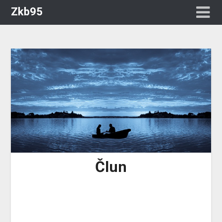
Zkb95
Člun