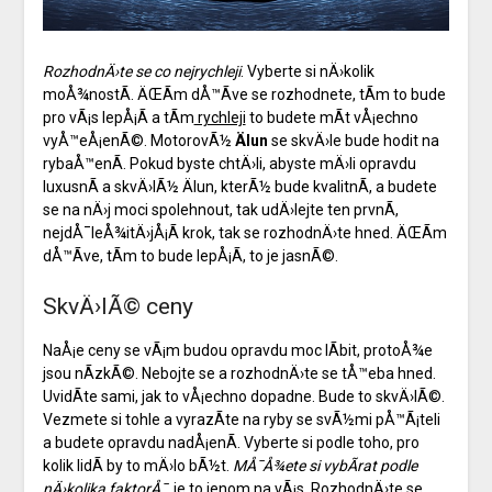
RozhodnÄ›te se co nejrychleji
. Vyberte si nÄ›kolik
moÅ¾nostÃ­. ÄŒÃ­m dÅ™Ã­ve se rozhodnete, tÃ­m to bude
pro vÃ¡s lepÅ¡Ã­ a tÃ­m
rychleji
to budete mÃ­t vÅ¡echno
vyÅ™eÅ¡enÃ©. MotorovÃ½
Älun
se skvÄ›le bude hodit na
rybaÅ™enÃ­. Pokud byste chtÄ›li, abyste mÄ›li opravdu
luxusnÃ­ a skvÄ›lÃ½ Älun, kterÃ½ bude kvalitnÃ­, a budete
se na nÄ›j moci spolehnout, tak udÄ›lejte ten prvnÃ­,
nejdÅ¯leÅ¾itÄ›jÅ¡Ã­ krok, tak se rozhodnÄ›te hned. ÄŒÃ­m
dÅ™Ã­ve, tÃ­m to bude lepÅ¡Ã­, to je jasnÃ©.
SkvÄ›lÃ© ceny
NaÅ¡e ceny se vÃ¡m budou opravdu moc lÃ­bit, protoÅ¾e
jsou nÃ­zkÃ©. Nebojte se a rozhodnÄ›te se tÅ™eba hned.
UvidÃ­te sami, jak to vÅ¡echno dopadne. Bude to skvÄ›lÃ©.
Vezmete si tohle a vyrazÃ­te na ryby se svÃ½mi pÅ™Ã¡teli
a budete opravdu nadÅ¡enÃ­. Vyberte si podle toho, pro
kolik lidÃ­ by to mÄ›lo bÃ½t.
MÅ¯Å¾ete si vybÃ­rat podle
nÄ›kolika faktorÅ¯
, je to jenom na vÃ¡s. RozhodnÄ›te se