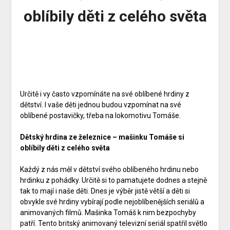
oblíbily děti z celého světa
Určitě i vy často vzpomínáte na své oblíbené hrdiny z
dětství. I vaše děti jednou budou vzpomínat na své
oblíbené postavičky, třeba na lokomotivu Tomáše.
Dětský hrdina ze železnice – mašinku Tomáše si
oblíbily děti z celého světa
Každý z nás měl v dětství svého oblíbeného hrdinu nebo
hrdinku z pohádky. Určitě si to pamatujete dodnes a stejně
tak to mají i naše děti. Dnes je výběr jistě větší a děti si
obvykle své hrdiny vybírají podle nejoblíbenějších seriálů a
animovaných filmů. Mašinka Tomáš k nim bezpochyby
patří. Tento britský animovaný televizní seriál spatřil světlo