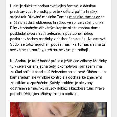
U dětí je důležité podporovat jejich fantazii a dětskou
představivost. Pohádky prostě k dětství patří a hračky
stejně tak. Dřevěná mašinka Tomáš
masinka-tomas.cz
se
může stát další oblíbenou hračkou ve sbírce vašeho dítka.
Díky věrohodným dřevěným kopiím si děti mohou doma
poskládat svou vlastní železnici a postupně mohou
posbírat všechny mašinky z oblíbeného seriálu. Na ostrově
Sodor se totiž neprohání pouze mašinka Tomáš ale má tu i
své věrné kamarády, kteří mu se vším pomáhají.
Na Sodoru je totiž hodně práce a ještě více zábavy. Mašinky
tu v čele s číslem jedna tedy lokomotivou Tomášem, mají
za úkol ohlídat chod celé železnice na ostrově. Občas se to
kamarádům ale vymkne kontrole a dochází ke značným
zmatkům a zpožděním. Každý problém je ale záhy
odstraněn a mašinky si vždy dokáží s každou situací hravě
poradit. Děti jejich příběhy milují a obdivují.