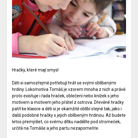
Hračky, které mají smysl
Děti si samozřejmě potřebují hrát se svými oblíbenými
hrdiny. Lokomotiva Tomáš je vzorem mnoha z nich a právě
proto existuje i řada hraček, oblečení nebo knížek s jeho
motivem a motivem jeho přátel z ostrova. Dřevěné hračky
patří ke klasice a děti si je okamžitě oblíbí stejně tak, jako i
další podobné hračky s jejich oblíbeným hrdinou. Až budete
letos přemýšlet, co svému dítku nadělíte pod stromeček,
určitě na Tomáše a jeho partu nezapomeňte.