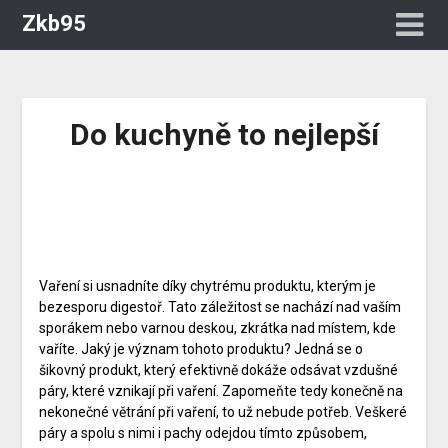
Zkb95
Do kuchyně to nejlepší
Vaření si usnadníte díky chytrému produktu, kterým je
bezesporu
digestoř
. Tato záležitost se nachází nad vaším
sporákem nebo varnou deskou, zkrátka nad místem, kde
vaříte. Jaký je význam tohoto produktu? Jedná se o
šikovný produkt, který efektivně dokáže odsávat vzdušné
páry, které vznikají při vaření. Zapomeňte tedy konečně na
nekonečné větrání při vaření, to už nebude potřeb. Veškeré
páry a spolu s nimi i pachy odejdou tímto způsobem,