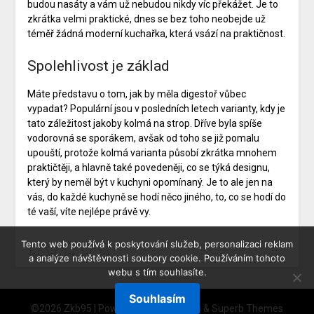
budou nasáty a vám už nebudou nikdy víc překážet. Je to
zkrátka velmi praktické, dnes se bez toho neobejde už
téměř žádná moderní kuchařka, která vsází na praktičnost.
Spolehlivost je základ
Máte představu o tom, jak by měla digestoř vůbec
vypadat? Populární jsou v posledních letech varianty, kdy je
tato záležitost jakoby kolmá na strop. Dříve byla spíše
vodorovná se sporákem, avšak od toho se již pomalu
upouští, protože kolmá varianta působí zkrátka mnohem
praktičtěji, a hlavně také povedeněji, co se týká designu,
který by neměl být v kuchyni opomínaný. Je to ale jen na
vás, do každé kuchyně se hodí něco jiného, to, co se hodí do
té vaší, víte nejlépe právě vy.
Tento web používá k poskytování služeb, personalizaci reklam
a analýze návštěvnosti soubory cookie. Používáním tohoto
webu s tím souhlasíte.
Souhlasím
©2026 Zkb95
| Powered by
WordPress
&
Superb Themes