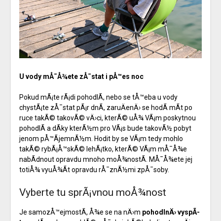
U vody mÅ¯Å¾ete zÅ¯stat i pÅ™es noc
Pokud mÃ¡te rÃ¡di pohodlÃ­, nebo se tÅ™eba u vody
chystÃ¡te zÅ¯stat pÃ¡r dnÃ­, zaruÄenÄ› se hodÃ­ mÃ­t po
ruce takÃ© takovÃ© vÄ›ci, kterÃ© uÅ¾ VÃ¡m poskytnou
pohodlÃ­ a dÃ­ky kterÃ½m pro VÃ¡s bude takovÃ½ pobyt
jenom pÅ™Ã­jemnÃ½m. Hodit by se VÃ¡m tedy mohlo
takÃ©
rybÃ¡Å™skÃ© lehÃ¡tko
, kterÃ© VÃ¡m mÅ¯Å¾e
nabÃ­dnout opravdu mnoho moÅ¾nostÃ­. MÅ¯Å¾ete jej
totiÅ¾ vyuÅ¾Ã­t opravdu rÅ¯znÃ½mi zpÅ¯soby.
Vyberte tu sprÃ¡vnou moÅ¾nost
Je samozÅ™ejmostÃ­, Å¾e se na nÄ›m
pohodlnÄ› vyspÃ­