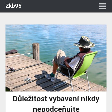
Zkb95
Důležitost vybavení nikdy
nepodceňujte