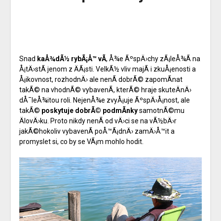
Snad
kaÅ¾dÃ½ rybÃ¡Å™ vÃ­
, Å¾e ÃºspÄ›chy zÃ¡leÅ¾Ã­ na
Å¡tÄ›stÃ­ jenom z ÄÃ¡sti. VelkÃ½ vliv majÃ­ i zkuÅ¡enosti a
Å¡ikovnost, rozhodnÄ› ale nenÃ­ dobrÃ© zapomÃ­nat
takÃ© na vhodnÃ© vybavenÃ­, kterÃ© hraje skuteÄnÄ›
dÅ¯leÅ¾itou roli. NejenÅ¾e zvyÅ¡uje ÃºspÄ›Å¡nost, ale
takÃ©
poskytuje dobrÃ© podmÃ­nky
samotnÃ©mu
ÄlovÄ›ku. Proto nikdy nenÃ­ od vÄ›ci se na vÃ½bÄ›r
jakÃ©hokoliv vybavenÃ­ poÅ™Ã¡dnÄ› zamÄ›Å™it a
promyslet si, co by se VÃ¡m mohlo hodit.