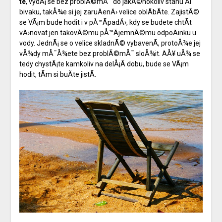
te
, vydÃ¡ se bez problÃ©mÅ¯ do jakÃ©hokoliv stanu Äi
bivaku, takÅ¾e si jej zaruÄenÄ› velice oblÃ­bÃ­te. ZajistÃ©
se VÃ¡m bude hodit i v pÅ™Ã­padÄ›, kdy se budete chtÃ­t
vÄ›novat jen takovÃ©mu pÅ™Ã­jemnÃ©mu odpoÄinku u
vody. JednÃ¡ se o velice skladnÃ© vybavenÃ­, protoÅ¾e jej
vÅ¾dy mÅ¯Å¾ete bez problÃ©mÅ¯ sloÅ¾it. AÅ¥ uÅ¾ se
tedy chystÃ¡te kamkoliv na delÅ¡Ã­ dobu, bude se VÃ¡m
hodit, tÃ­m si buÄte jistÃ­.