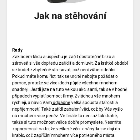
Jak na stěhování
Rady
Základem klidu a úspěchu je začít dostatečně brzo a
zároveň si vše dopředu zařídit a domluvit. Za krátké období
se budete zbytečně stresovat, což není vůbec ideální.
Pokud máte komu říct, tak se určitě nebojte požádat o
pomoc, protože ve více idech půjde všechno mnohem
snadněji. Jestli jste na tuto velkou akci sami, tak se v hodně
případech vyplatí pomoct firmy. Zvládnou vše mnohem
rychleji, a navíc Vám
odpadne
velká spousta starostí a
nepříjemností. Také zařídí zabalení věcí, což by Vás vyšlo
na mnohem více peněz. Ve finále to není až tak drahé,
takže si tuto možnost velice dobře promyslete. Nesmíte
zapomenout na to, že veškeré věci z nábytku se dají do
krabic, což zapříčiní mnohem více potřebného místa.