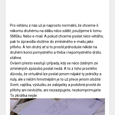
Pro většinu z nás už je naprosto normální, že chceme-li
někomu druhému na dálku něco sdělit, použijeme k tomu
SMSku. Nebo e-mail. A pokud chceme poslat něco většího,
pak to zpravidla vložíme do zmíněného e-mailu jako
přílohu. A ten druhý ať si to prostě jednoduše někde na
druhém konci pomyslného a třeba i nepomyslného drátu
stáhne.
Ovšem přesto existují i případy, kdy se něco žádným ze
zmíněných způsobů poslat nedá. A to z toho prostého
důvodu, že virtuálně lze poslat jenom nějaké ty jedničky a
nuly, ale s něčím hmotnějším je to už přece jenom složité.
Svetr, vajíčka, výslužku ze zabijačky a podobně prostě do
přílohy ani nevložíte, ani nezazipujete, nezkomprimujete.
To zkrátka nejde.