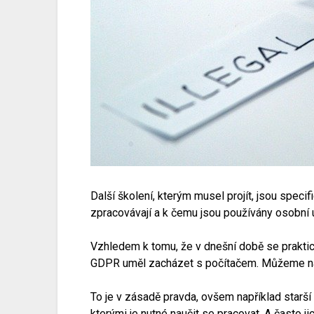
Další školení, kterým musel projít, jsou spec
zpracovávají a k čemu jsou používány osobní ú
Vzhledem k tomu, že v dnešní době se praktic
GDPR uměl zacházet s počítačem. Můžeme nam
To je v zásadě pravda, ovšem například starší
kterými je nutné naučit se pracovat. A často ji