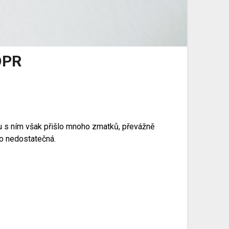
DPR
lu s ním však přišlo mnoho zmatků, převážně
ko nedostatečná.