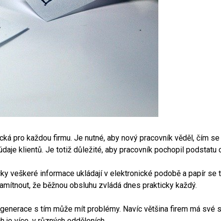
ifická pro každou firmu. Je nutné, aby nový pracovník věděl, čím 
daje klientů.
Je totiž důležité, aby pracovník pochopil podstatu 
ky veškeré informace ukládají v elektronické podobě a papír se t
ítnout, že běžnou obsluhu zvládá dnes prakticky každý.
 generace s tím může mít problémy. Navíc většina firem má své s
ch je více, v různých odděleních.