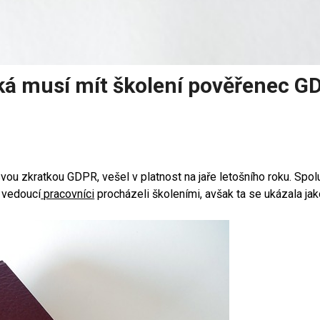
ká musí mít školení pověřenec G
ou zkratkou GDPR, vešel v platnost na jaře letošního roku. Spo
, vedoucí
pracovníci
procházeli školeními, avšak ta se ukázala ja