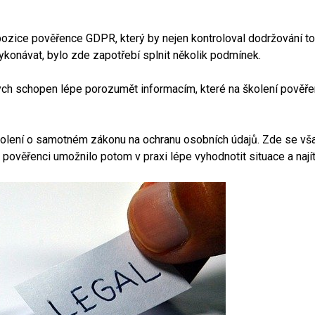
pozice pověřence GDPR, který by nejen kontroloval dodržování to
vykonávat, bylo zde zapotřebí splnit několik podmínek.
bych schopen lépe porozumět informacím, které na
školení pověř
kolení o samotném zákonu na ochranu osobních údajů. Zde se vša
o pověřenci umožnilo potom v praxi lépe vyhodnotit situace a nají