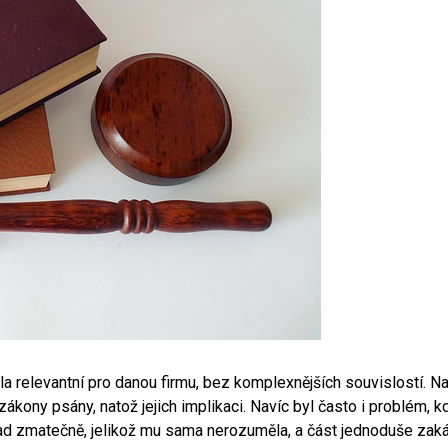
yla relevantní pro danou firmu, bez komplexnějších souvislostí. Na
kony psány, natož jejich implikaci. Navíc byl často i problém, kd
d zmatečně, jelikož mu sama nerozuměla, a část jednoduše zakáz