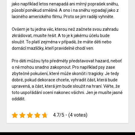
jako například letos nenapadá ani mírný poprašek sněhu,
působí poněkud směšně. A ono i na sněhu vypadají jako z
laciného amerického filmu. Proto se jim raději vyhněte.
Ovšem je tu jedna věc, kterou než začnete svou zahradu
zkrášlovat, musíte řešit. A to je k jakému účelu bude
sloužit. To platí zejména v případě, že máte děti nebo
domácí mazlíčky, kteří pravidelně chodí ven.
Pro děti můžou tyto předměty představovat hazard, neboť
o ně mohou snadno zakopnout. Pro například psy zase
zbytečné pokušení, které může skončit i tragicky. Je tedy
dobré, pokud dekorace chcete, vyhradit část, která bude
upravená, a část, která jim bude sloužit na hraní. Věřte, že
toto uspořádání ocení nakonec všichni. Jen je musíte jasně
oddělit.
4.7/5 - (4 votes)