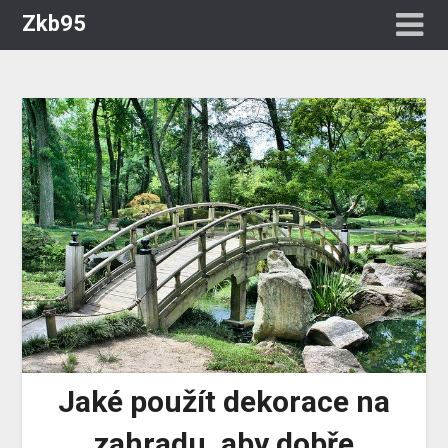
Zkb95
Jaké použít dekorace na
zahradu, aby dobře