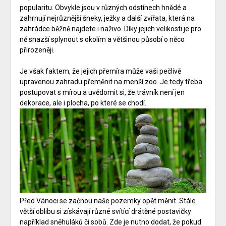
popularitu. Obvykle jsou v různých odstínech hnědé a
zahrnují nejrůznější šneky, ježky a další zvířata, která na
zahrádce běžně najdete i naživo. Díky jejich velikosti je pro
ně snazší splynout s okolím a většinou působí o něco
přirozeněji.
Je však faktem, že jejich přemíra může vaši pečlivě
upravenou zahradu přeměnit na menší zoo. Je tedy třeba
postupovat s mírou a uvědomit si, že trávník není jen
dekorace, ale i plocha, po které se chodí.
Před Vánoci se začnou naše pozemky opět měnit. Stále
větší oblibu si získávají různé svítící drátěné postavičky
například sněhuláků či sobů. Zde je nutno dodat, že pokud