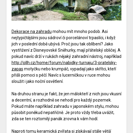
Dekorace na zahradu
mohou mít mnoho podob. Asi
nejtypičtějšími jsou sádroví či porcelánoví trpaslíci, i když
jich v poslední době ubývá. Proč jsou tak oblíbení? Jako
vystřižení z Disneyovské Sněhurky, mají přátelský obličej. A
pokud navíc drží v rukách nějaký zahradní nástroj, například
http://pllh.cz/home/forum/nabidky-turnaju/3-pratelsky-
zapas
motyčku nebo krumpáč, vypadají jako skřítci, kteří
přišli pomoci s péčí. Navíc s lucerničkou v ruce mohou
sloužit i jako noční osvětlení.
Na druhou stranu je fakt, že jen málokteří z nich jsou vkusní
a decentní, a rozhodně se nehodí pro každý pozemek.
Pokud máte například zahradu v japonském stylu, mohou
působit poněkud nepatřičně. Je proto vždy třeba uvážit,
zda se ten roztomilý panák zrovna k vám hodí.
Naproti tomu keramická zvířata si získávají stále větší