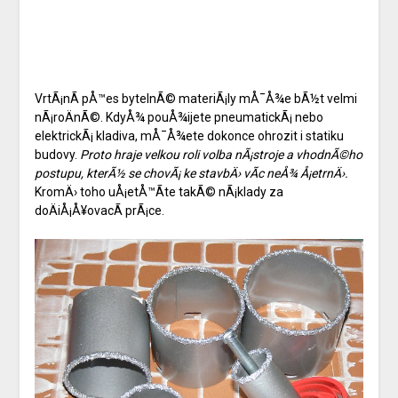
VrtÃ¡nÃ­ pÅ™es bytelnÃ© materiÃ¡ly mÅ¯Å¾e bÃ½t velmi
nÃ¡roÄnÃ©. KdyÅ¾ pouÅ¾ijete pneumatickÃ¡ nebo
elektrickÃ¡ kladiva, mÅ¯Å¾ete dokonce ohrozit i statiku
budovy.
Proto hraje velkou roli volba nÃ¡stroje a vhodnÃ©ho
postupu, kterÃ½ se chovÃ¡ ke stavbÄ› vÃ­c neÅ¾ Å¡etrnÄ›.
KromÄ› toho uÅ¡etÅ™Ã­te takÃ© nÃ¡klady za
doÄiÅ¡Å¥ovacÃ­ prÃ¡ce.