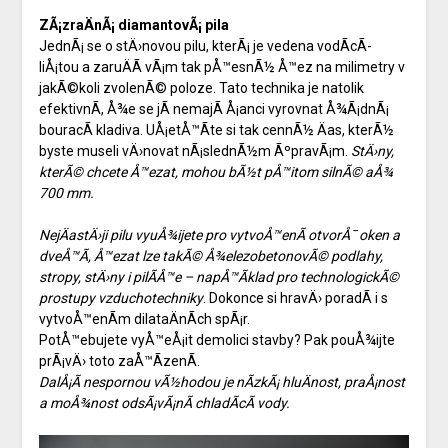
ZÃ¡zraÄnÃ¡ diamantovÃ¡ pila
JednÃ¡ se o stÄ›novou pilu, kterÃ¡ je vedena vodÃ­cÃ­
liÅ¡tou a zaruÄÃ­ vÃ¡m tak pÅ™esnÃ½ Å™ez na milimetry v
jakÃ©koli zvolenÃ© poloze. Tato technika je natolik
efektivnÃ­, Å¾e se jÃ­ nemajÃ­ Å¡anci vyrovnat Å¾Ã¡dnÃ¡
bouracÃ­ kladiva. UÅ¡etÅ™Ã­te si tak cennÃ½ Äas, kterÃ½
byste museli vÄ›novat nÃ¡slednÃ½m ÃºpravÃ¡m.
StÄ›ny,
kterÃ© chcete Å™ezat, mohou bÃ½t pÅ™itom silnÃ© aÅ¾
700 mm.
NejÄastÄ›ji pilu vyuÅ¾ijete pro vytvoÅ™enÃ­ otvorÅ¯ oken a
dveÅ™Ã­,
Å™ezat lze takÃ© Å¾elezobetonovÃ© podlahy,
stropy, stÄ›ny i pilÃ­Å™e – napÅ™Ã­klad pro technologickÃ©
prostupy vzduchotechniky
. Dokonce si hravÄ› poradÃ­ i s
vytvoÅ™enÃ­m dilataÄnÃ­ch spÃ¡r.
PotÅ™ebujete vyÅ™eÅ¡it demolici stavby? Pak pouÅ¾ijte
prÃ¡vÄ› toto zaÅ™Ã­zenÃ­.
DalÅ¡Ã­ nespornou vÃ½hodou je nÃ­zkÃ¡ hluÄnost, praÅ¡nost
a moÅ¾nost odsÃ¡vÃ¡nÃ­ chladÃ­cÃ­ vody.