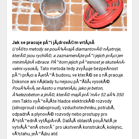
Jak se pracuje pÅ™i jÃ¡drovÃ©m vrtÃ¡nÃ­
U tÃ©to metody se pouÅ¾Ã­vajÃ­ diamantovÃ© nÃ¡stroje,
kterÃ© jsou rychlÃ©, a zaznamenÃ¡te pÅ™i jejich prÃ¡ci jen
minimÃ¡lnÃ­ vibrace
.
PÅ™itom jejich pÅ™esnost je skuteÄnÄ›
velmi vysokÃ¡.
Tato metoda tedy zvyÅ¡uje bezpeÄnost
pÅ™i prÃ¡ci a Å¡etÅ™Ã­ budovu, ve kterÃ© se s nÃ­ pracuje.
Dokonce ani nÃ¡klady tu nejsou pÅ™Ã­liÅ¡ vysokÃ©.
PouÅ¾Ã­vÃ¡ se Äasto u materiÃ¡lu, jako je beton,
Å¾elezobeton a jinÃ©, kterÃ© majÃ­ prÅ¯mÄ›r 52 aÅ¾ 350
mm.
Takto vyÅ™eÅ¡Ã­te hladce elektrickÃ© rozvody
(silnoproud i slaboproud), vzduchotechniku, potrubÃ­,
odpadnÃ­ a plynovÃ© rozvody nebo prostupy pro
ÃºstÅ™ednÃ­ vytÃ¡pÄ›nÃ­. DalÅ¡Ã­ oblastÃ­ pouÅ¾itÃ­ je
vytvÃ¡Å™enÃ­ otvorÅ¯ pro ukotvenÃ­ konstrukcÃ­, kolejnic,
vÃ½tahu, jeÅ™Ã¡bu atd.