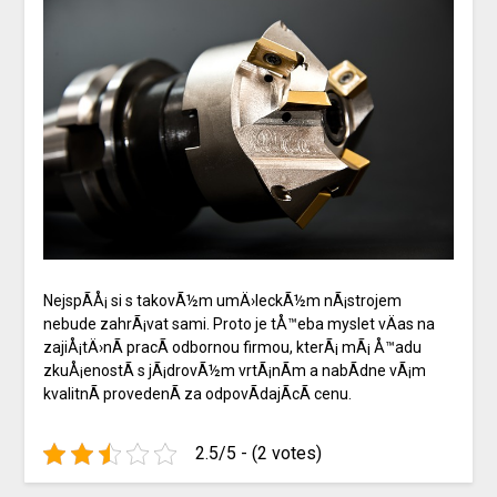
NejspÃ­Å¡ si s takovÃ½m umÄ›leckÃ½m nÃ¡strojem
nebude zahrÃ¡vat sami. Proto je tÅ™eba myslet vÄas na
zajiÅ¡tÄ›nÃ­ pracÃ­ odbornou firmou, kterÃ¡ mÃ¡ Å™adu
zkuÅ¡enostÃ­ s
jÃ¡drovÃ½m vrtÃ¡nÃ­m
a nabÃ­dne vÃ¡m
kvalitnÃ­ provedenÃ­ za odpovÃ­dajÃ­cÃ­ cenu.
2.5/5 - (2 votes)