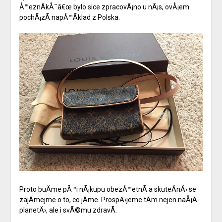
Å™eznÃ­kÅ¯â€œ bylo sice zpracovÃ¡no u nÃ¡s, ovÅ¡em
pochÃ¡zÃ­ napÅ™Ã­klad z Polska.
Proto buÄme pÅ™i nÃ¡kupu obezÅ™etnÃ­ a skuteÄnÄ› se
zajÃ­mejme o to, co jÃ­me. ProspÄ›jeme tÃ­m nejen naÅ¡Ã­
planetÄ›, ale i svÃ©mu zdravÃ­.