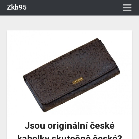
Zkb95
Jsou originální české
kabelky skutečně české?