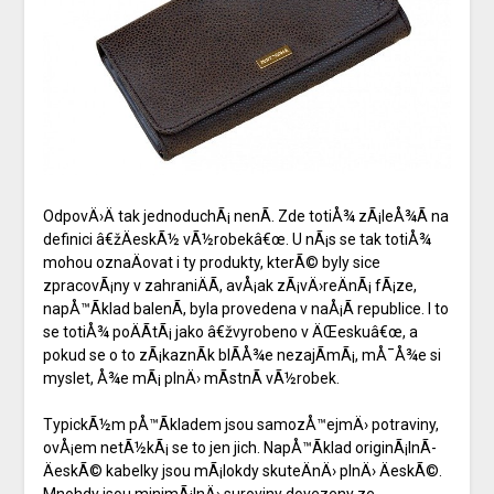
OdpovÄ›Ä tak jednoduchÃ¡ nenÃ­. Zde totiÅ¾ zÃ¡leÅ¾Ã­ na
definici â€žÄeskÃ½ vÃ½robekâ€œ. U nÃ¡s se tak totiÅ¾
mohou oznaÄovat i ty produkty, kterÃ© byly sice
zpracovÃ¡ny v zahraniÄÃ­, avÅ¡ak zÃ¡vÄ›reÄnÃ¡ fÃ¡ze,
napÅ™Ã­klad balenÃ­, byla provedena v naÅ¡Ã­ republice. I to
se totiÅ¾ poÄÃ­tÃ¡ jako â€žvyrobeno v ÄŒeskuâ€œ, a
pokud se o to zÃ¡kaznÃ­k blÃ­Å¾e nezajÃ­mÃ¡, mÅ¯Å¾e si
myslet, Å¾e mÃ¡ plnÄ› mÃ­stnÃ­ vÃ½robek.
TypickÃ½m pÅ™Ã­kladem jsou samozÅ™ejmÄ› potraviny,
ovÅ¡em netÃ½kÃ¡ se to jen jich. NapÅ™Ã­klad
originÃ¡lnÃ­
ÄeskÃ© kabelky
jsou mÃ¡lokdy skuteÄnÄ› plnÄ› ÄeskÃ©.
Mnohdy jsou minimÃ¡lnÄ› suroviny dovezeny ze