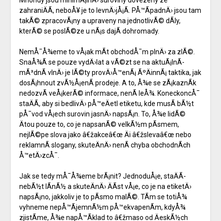
zahraniÄÃ­, neboÅ¥ je to levnÄ›jÅ¡Ã­. PÅ™Ã­padnÄ› jsou tam
takÃ© zpracovÃ¡ny a upraveny na jednotlivÃ© dÃ­ly,
kterÃ© se poslÃ©ze u nÃ¡s dajÃ­ dohromady.
NemÅ¯Å¾eme to vÅ¡ak mÃ­t obchodÅ¯m plnÄ› za zlÃ©.
SnaÅ¾Ã­ se pouze vydÄ›lat a vÃ©zt se na aktuÃ¡lnÃ­
mÃ³dnÃ­ vlnÄ› je lÃ©ty provÄ›Å™enÃ¡ ÃºÄinnÃ¡ taktika, jak
dosÃ¡hnout zvÃ½Å¡enÃ­ prodeje. A to, Å¾e se zÃ¡kaznÃ­k
nedozvÃ­ veÅ¡kerÃ© informace, nenÃ­ leÅ¾. KoneckoncÅ¯
staÄÃ­, aby si bedlivÄ› pÅ™eÄetl etiketu, kde musÃ­ bÃ½t
pÅ¯vod vÅ¡ech surovin jasnÄ› napsÃ¡n. To, Å¾e lidÃ©
Ätou pouze to, co je napsanÃ© velkÃ½m pÃ­smem,
nejlÃ©pe slova jako â€žakceâ€œ Äi â€žslevaâ€œ nebo
reklamnÃ­ slogany, skuteÄnÄ› nenÃ­ chyba obchodnÃ­ch
Å™etÄ›zcÅ¯.
Jak se tedy mÅ¯Å¾eme brÃ¡nit? JednoduÅ¡e, staÄÃ­
nebÃ½t lÃ­nÃ½ a skuteÄnÄ› ÄÃ­st vÅ¡e, co je na etiketÄ›
napsÃ¡no, jakkoliv je to pÃ­smo malÃ©. TÃ­m se totiÅ¾
vyhneme nepÅ™Ã­jemnÃ½m pÅ™ekvapenÃ­m, kdyÅ¾
zjistÃ­me, Å¾e napÅ™Ã­klad to â€žmaso od ÄeskÃ½ch