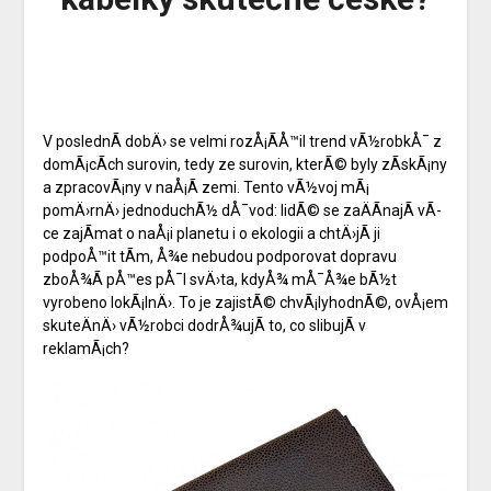
V poslednÃ­ dobÄ› se velmi rozÅ¡Ã­Å™il trend vÃ½robkÅ¯ z
domÃ¡cÃ­ch surovin, tedy ze surovin, kterÃ© byly zÃ­skÃ¡ny
a zpracovÃ¡ny v naÅ¡Ã­ zemi. Tento vÃ½voj mÃ¡
pomÄ›rnÄ› jednoduchÃ½ dÅ¯vod: lidÃ© se zaÄÃ­najÃ­ vÃ­
ce zajÃ­mat o naÅ¡i planetu i o ekologii a chtÄ›jÃ­ ji
podpoÅ™it tÃ­m, Å¾e nebudou podporovat dopravu
zboÅ¾Ã­ pÅ™es pÅ¯l svÄ›ta, kdyÅ¾ mÅ¯Å¾e bÃ½t
vyrobeno lokÃ¡lnÄ›. To je zajistÃ© chvÃ¡lyhodnÃ©, ovÅ¡em
skuteÄnÄ› vÃ½robci dodrÅ¾ujÃ­ to, co slibujÃ­ v
reklamÃ¡ch?