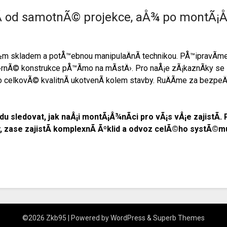
Ã­ od samotnÃ© projekce, aÅ¾ po montÃ¡Å
Ã½m skladem a potÅ™ebnou manipulaÄnÃ­ technikou. PÅ™ipravÃ­m
›rnÃ© konstrukce pÅ™Ã­mo na mÃ­stÄ›. Pro naÅ¡e zÃ¡kaznÃ­ky se 
 celkovÃ© kvalitnÃ­ ukotvenÃ­ kolem stavby. RuÄÃ­me za bezpe
du sledovat, jak naÅ¡i montÃ¡Å¾nÃ­ci pro vÃ¡s vÅ¡e zajistÃ­.
 zase zajistÃ­ komplexnÃ­ Ãºklid a odvoz celÃ©ho systÃ©m
©2026 Zkb95
| Powered by
WordPress
&
Superb Themes