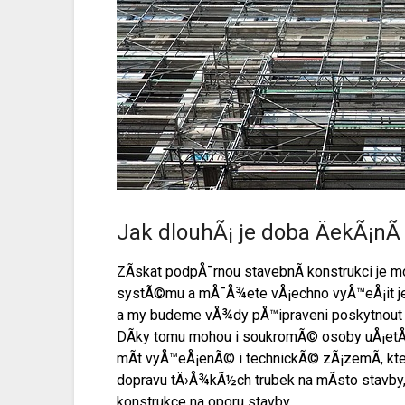
Jak dlouhÃ¡ je doba ÄekÃ¡nÃ­
ZÃ­skat podpÅ¯rnou stavebnÃ­ konstrukci je 
systÃ©mu a mÅ¯Å¾ete vÅ¡echno vyÅ™eÅ¡it 
a my budeme vÅ¾dy pÅ™ipraveni poskytnout c
DÃ­ky tomu mohou i soukromÃ© osoby uÅ¡etÅ™
mÃ­t vyÅ™eÅ¡enÃ© i technickÃ© zÃ¡zemÃ­, kt
dopravu tÄ›Å¾kÃ½ch trubek na mÃ­sto stavby
konstrukce na oporu stavby.