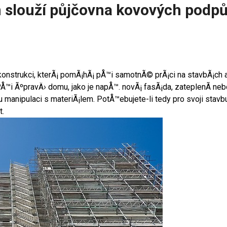
 slouží půjčovna kovových podpů
 konstrukci, kterÃ¡ pomÃ¡hÃ¡ pÅ™i samotnÃ© prÃ¡ci na stavbÃ¡ch
 PÅ™i ÃºpravÄ› domu, jako je napÅ™. novÃ¡ fasÃ¡da, zateplenÃ­ 
nipulaci s materiÃ¡lem. PotÅ™ebujete-li tedy pro svoji stavb
t.