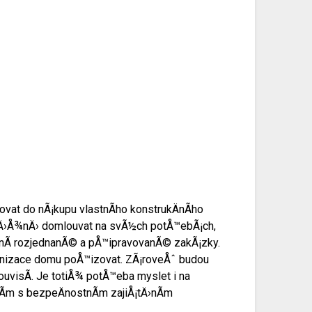
ovat do nÃ¡kupu vlastnÃ­ho konstrukÄnÃ­ho
¯bÄ›Å¾nÄ› domlouvat na svÃ½ch potÅ™ebÃ¡ch,
tnÃ­ rozjednanÃ© a pÅ™ipravovanÃ© zakÃ¡zky.
rnizace domu poÅ™izovat. ZÃ¡roveÅˆ budou
visÃ­. Je totiÅ¾ potÅ™eba myslet i na
Ã­m s bezpeÄnostnÃ­m zajiÅ¡tÄ›nÃ­m