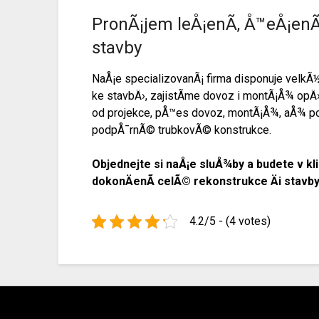
PronÃ¡jem leÅ¡enÃ­, Å™eÅ¡en
stavby
NaÅ¡e specializovanÃ¡ firma disponuje velk
ke stavbÄ›, zajistÃ­me dovoz i montÃ¡Å¾ opÄ
od projekce, pÅ™es dovoz, montÃ¡Å¾, aÅ¾ po
podpÅ¯rnÃ© trubkovÃ© konstrukce.
Objednejte si naÅ¡e sluÅ¾by a budete v kli
dokonÄenÃ­ celÃ© rekonstrukce Äi stavby,
4.2/5 - (4 votes)