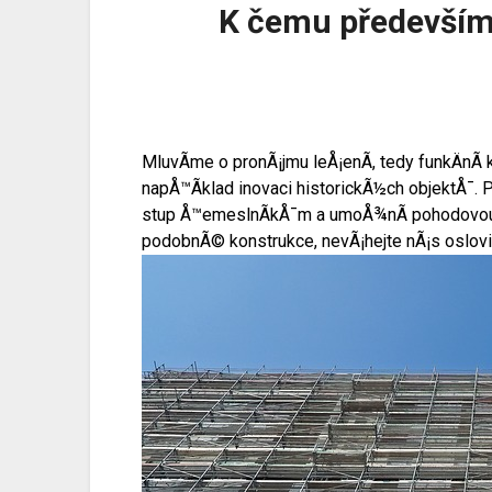
K čemu především
MluvÃ­me o pronÃ¡jmu leÅ¡enÃ­, tedy funkÄnÃ­
napÅ™Ã­klad inovaci historickÃ½ch objektÅ¯.
stup Å™emeslnÃ­kÅ¯m a umoÅ¾nÃ­ pohodovou ma
podobnÃ© konstrukce, nevÃ¡hejte nÃ¡s oslovi