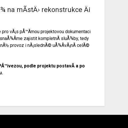
¾ na mÃ­stÄ› rekonstrukce Äi
e pro vÃ¡s pÅ™Ã­mou projektovou dokumentaci
snaÅ¾Ã­me zajistit kompletnÃ­ sluÅ¾by, tedy
ÄnÃ½ provoz i nÃ¡slednÃ© uÅ¾Ã­vÃ¡nÃ­ celÃ©
 PÅ™ivezou, podle projektu postavÃ­ a po
u.