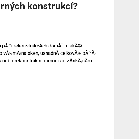
rných konstrukcí?
 a pÅ™i rekonstrukcÃ­ch domÅ¯ a takÃ©
nebo vÃ½mÄ›na oken, usnadnÃ­ celkovÃ½ pÅ™Ã­
u nebo rekonstrukci pomoci se zÃ­skÃ¡nÃ­m