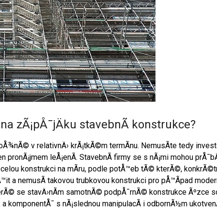
 na zÃ¡pÅ¯jÄku stavebnÃ­ konstrukce?
moÅ¾nÃ© v relativnÄ› krÃ¡tkÃ©m termÃ­nu. NemusÃ­te tedy invest
jen
pronÃ¡jmem leÅ¡enÃ­
. StavebnÃ­ firmy se s nÃ¡mi mohou prÅ
elou konstrukci na mÃ­ru, podle potÅ™eb tÃ© kterÃ©, konkrÃ©
it a nemusÃ­ takovou trubkovou konstrukci pro pÅ™Ã­pad mode
erÃ© se stavÄ›nÃ­m samotnÃ© podpÅ¯rnÃ© konstrukce Ãºzce sou
, a komponentÅ¯ s nÃ¡slednou manipulacÃ­ i odbornÃ½m ukotven