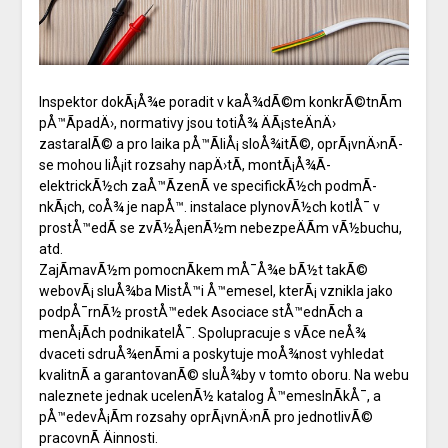
Inspektor dokÃ¡Å¾e poradit v kaÅ¾dÃ©m konkrÃ©tnÃ­m
pÅ™Ã­padÄ›, normativy jsou totiÅ¾ ÄÃ¡steÄnÄ›
zastaralÃ© a pro laika pÅ™Ã­liÅ¡ sloÅ¾itÃ©, oprÃ¡vnÄ›nÃ­
se mohou liÅ¡it rozsahy napÄ›tÃ­, montÃ¡Å¾Ã­
elektrickÃ½ch zaÅ™Ã­zenÃ­ ve specifickÃ½ch podmÃ­
nkÃ¡ch, coÅ¾ je napÅ™. instalace plynovÃ½ch kotlÅ¯ v
prostÅ™edÃ­ se zvÃ½Å¡enÃ½m nebezpeÄÃ­m vÃ½buchu,
atd.
ZajÃ­mavÃ½m pomocnÃ­kem mÅ¯Å¾e bÃ½t takÃ©
webovÃ¡ sluÅ¾ba MistÅ™i Å™emesel, kterÃ¡ vznikla jako
podpÅ¯rnÃ½ prostÅ™edek Asociace stÅ™ednÃ­ch a
menÅ¡Ã­ch podnikatelÅ¯. Spolupracuje s vÃ­ce neÅ¾
dvaceti sdruÅ¾enÃ­mi a poskytuje moÅ¾nost vyhledat
kvalitnÃ­ a garantovanÃ© sluÅ¾by v tomto oboru. Na webu
naleznete jednak ucelenÃ½ katalog Å™emeslnÃ­kÅ¯, a
pÅ™edevÅ¡Ã­m rozsahy oprÃ¡vnÄ›nÃ­ pro jednotlivÃ©
pracovnÃ­ Äinnosti.