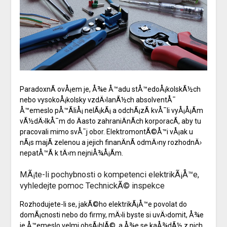
ParadoxnÃ­ ovÅ¡em je, Å¾e Å™adu stÅ™edoÅ¡kolskÃ½ch
nebo vysokoÅ¡kolsky vzdÄ›lanÃ½ch absolventÅ¯
Å™emeslo pÅ™Ã­liÅ¡ nelÃ¡kÃ¡ a odchÃ¡zÃ­ kvÅ¯li vyÅ¡Å¡Ã­m
vÃ½dÄ›lkÅ¯m do Äasto zahraniÄnÃ­ch korporacÃ­, aby tu
pracovali mimo svÅ¯j obor. ElektromontÃ©Å™i vÅ¡ak u
nÃ¡s majÃ­ zelenou a jejich finanÄnÃ­ odmÄ›ny rozhodnÄ›
nepatÅ™Ã­ k tÄ›m nejniÅ¾Å¡Ã­m.
MÃ¡te-li pochybnosti o kompetenci elektrikÃ¡Å™e,
vyhledejte pomoc TechnickÃ© inspekce
Rozhodujete-li se, jakÃ©ho elektrikÃ¡Å™e povolat do
domÃ¡cnosti nebo do firmy, mÄ›li byste si uvÄ›domit, Å¾e
je Å™emeslo velmi obsÃ¡hlÃ©, a Å¾e se kaÅ¾dÃ½ z nich