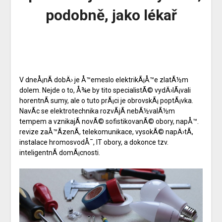
podobně, jako lékař
V dneÅ¡nÃ­ dobÄ› je Å™emeslo elektrikÃ¡Å™e zlatÃ½m
dolem. Nejde o to, Å¾e by tito specialistÃ© vydÄ›lÃ¡vali
horentnÃ­ sumy, ale o tuto prÃ¡ci je obrovskÃ¡ poptÃ¡vka.
NavÃ­c se elektrotechnika rozvÃ­jÃ­ nebÃ½valÃ½m
tempem a vznikajÃ­ novÃ© sofistikovanÃ© obory, napÅ™.
revize zaÅ™Ã­zenÃ­, telekomunikace, vysokÃ© napÄ›tÃ­,
instalace hromosvodÅ¯, IT obory, a dokonce tzv.
inteligentnÃ­ domÃ¡cnosti.