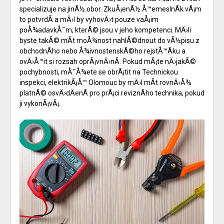
specializuje na jinÃ½ obor. ZkuÅ¡enÃ½ Å™emeslnÃ­k vÃ¡m
to potvrdÃ­ a mÄ›l by vyhovÄ›t pouze vaÅ¡im
poÅ¾adavkÅ¯m, kterÃ© jsou v jeho kompetenci. MÄ›li
byste takÃ© mÃ­t moÅ¾nost nahlÃ©dnout do vÃ½pisu z
obchodnÃ­ho nebo Å¾ivnostenskÃ©ho rejstÅ™Ã­ku a
ovÄ›Å™it si rozsah oprÃ¡vnÄ›nÃ­. Pokud mÃ¡te nÄ›jakÃ©
pochybnosti, mÅ¯Å¾ete se obrÃ¡tit na Technickou
inspekci,
elektrikÃ¡Å™ Olomouc
by mÄ›l mÃ­t rovnÄ›Å¾
platnÃ© osvÄ›dÄenÃ­ pro prÃ¡ci reviznÃ­ho technika, pokud
ji vykonÃ¡vÃ¡.