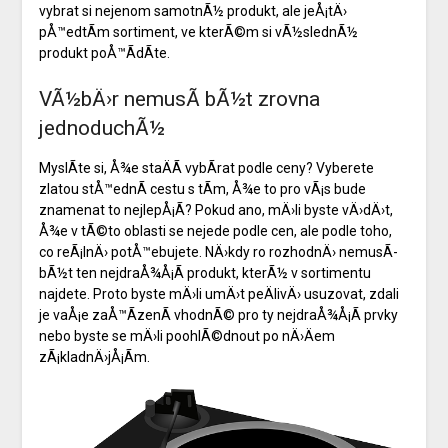
vybrat si nejenom samotnÃ½ produkt, ale jeÅ¡tÄ›
pÅ™edtÃ­m sortiment, ve kterÃ©m si vÃ½slednÃ½
produkt poÅ™Ã­dÃ­te.
VÃ½bÄ›r nemusÃ­ bÃ½t zrovna
jednoduchÃ½
MyslÃ­te si, Å¾e staÄÃ­ vybÃ­rat podle ceny? Vyberete
zlatou stÅ™ednÃ­ cestu s tÃ­m, Å¾e to pro vÃ¡s bude
znamenat to nejlepÅ¡Ã­? Pokud ano, mÄ›li byste vÄ›dÄ›t,
Å¾e v tÃ©to oblasti se nejede podle cen, ale podle toho,
co reÃ¡lnÄ› potÅ™ebujete. NÄ›kdy ro rozhodnÄ› nemusÃ­
bÃ½t ten nejdraÅ¾Å¡Ã­ produkt, kterÃ½ v sortimentu
najdete. Proto byste mÄ›li umÄ›t peÄlivÄ› usuzovat, zdali
je vaÅ¡e zaÅ™Ã­zenÃ­ vhodnÃ© pro ty nejdraÅ¾Å¡Ã­ prvky
nebo byste se mÄ›li poohlÃ©dnout po nÄ›Äem
zÃ¡kladnÄ›jÅ¡Ã­m.