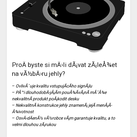
ProÄ byste si mÄ›li dÃ¡vat zÃ¡leÅ¾et
na vÃ½bÄ›ru jehly?
–
OvlivÅˆuje kvalitu vstupujÃ­cÃ­ho signÃ¡lu
–
PÅ™i dlouhodobÄ›jÅ¡Ã­m pouÅ¾Ã­vÃ¡nÃ­ mÅ¯Å¾e
nekvalitnÃ­ produkt poÅ¡kodit desku
–
NekvalitnÃ­ konstrukce jehly znamenÃ¡ jejÃ­ menÅ¡Ã­
Å¾ivotnost
–
OsvÄ›dÄenÃ½ vÃ½robce vÃ¡m garantuje kvalitu, a to
velmi dlouhou zÃ¡rukou