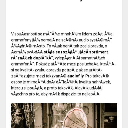
V souÄasnosti se mÅ¯Å¾e mnohÃ½m lidem zdÃ¡t, Å¾e
gramofony jiÅ¾ nemajÃ­ na scÃ©nÄ› audio systÃ©mÅ¯
Å¾Ã¡dnÃ© mÃ­sto. To vÅ¡ak nenÃ­ tak zcela pravda, o
ÄemÅ¾ svÄ›dÄÃ­
stÃ¡le se rozÅ¡iÅ™ujÃ­cÃ­ sortiment
rÅ¯znÃ½ch doplÅˆkÅ¯
, vylepÅ¡enÃ­ Äi samotnÃ½ch
gramofonÅ¯. Pokud patÅ™Ã­te mezi posluchaÄe, kteÅ™Ã­
si na kvalitÄ› zvuku opravdu potrpÃ­, pak se urÄitÄ›
zaÅ™azujete mezi takzvanÃ©
audiofily
. Pro takovÃ©
osoby je mimoÅ™Ã¡dnÄ› dÅ¯leÅ¾itÃ¡ kvalita nahrÃ¡vek,
kterou si pouÅ¡tÃ­, a proto takovÃ½ ÄlovÄ›k udÄ›lÃ¡
vÅ¡echno pro to, aby mÄ›l k dispozici to nejlepÅ¡Ã­.