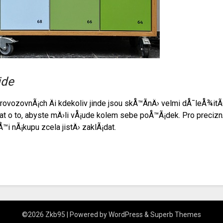
jde
 provozovnÃ¡ch Äi kdekoliv jinde jsou skÅ™Ã­nÄ› velmi dÅ¯leÅ¾i
arat o to, abyste mÄ›li vÅ¡ude kolem sebe poÅ™Ã¡dek. Pro preciz
™i nÃ¡kupu zcela jistÄ› zaklÃ¡dat.
©2026 Zkb95
| Powered by
WordPress
&
Superb Themes