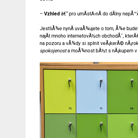
–
Vzhled
â€“ pro umÃ­stÄ›nÃ­ do dÃ­lny nepÅ™
JestliÅ¾e nynÃ­ uvaÅ¾ujete o tom, Å¾e bude
najÃ­t mnoho internetovÃ½ch obchodÅ¯, kter
na pozoru a vÅ¾dy si splnit veÅ¡kerÃ© nÃ¡roky
spokojenost
a moÅ¾nost bÃ½t s nÃ¡kupem v t