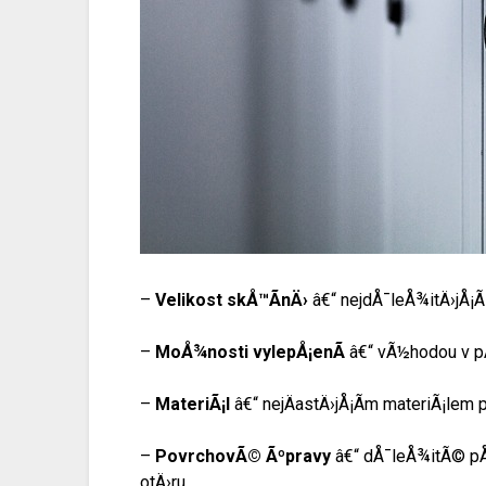
–
Velikost skÅ™Ã­nÄ›
â€“ nejdÅ¯leÅ¾itÄ›jÅ¡Ã­
–
MoÅ¾nosti vylepÅ¡enÃ­
â€“ vÃ½hodou v pÅ™
–
MateriÃ¡l
â€“ nejÄastÄ›jÅ¡Ã­m materiÃ¡lem p
–
PovrchovÃ© Ãºpravy
â€“ dÅ¯leÅ¾itÃ© pÅ™
otÄ›ru