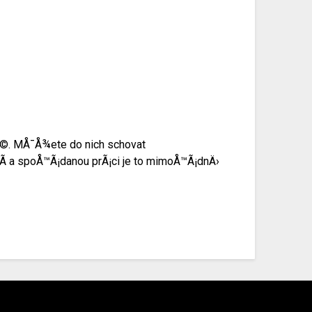
tÃ©. MÅ¯Å¾ete do nich schovat
nÃ­ a spoÅ™Ã¡danou prÃ¡ci je to mimoÅ™Ã¡dnÄ›