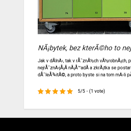
NÃ¡bytek, bez kterÃ©ho to ne
Jak v dÃ­lnÄ›, tak v rÅ¯znÃ½ch vÃ½robnÃ¡ch,
nejrÅ¯znÄ›jÅ¡Ã­ nÃ¡Å™adÃ­ a zkrÃ¡tka se post
dÅ¯leÅ¾itÃ©, a proto byste si na tom mÄ›li pÅ
5/5 - (1 vote)