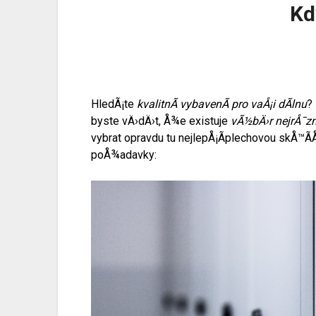
Kd
HledÃ¡te
kvalitnÃ­ vybavenÃ­ pro vaÅ¡i dÃ­lnu
?
byste vÄ›dÄ›t, Å¾e existuje
vÃ½bÄ›r nejrÅ¯zn
vybrat opravdu tu nejlepÅ¡Ã­
plechovou skÅ™Ã­
poÅ¾adavky: