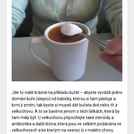
Jde to vidět krásně na příkladu kuřat – abyste vyvážili jedno
domácí kuře (slepici) od babičky, kterou si tam pěstuje a
krmí ji zrním, tak byste si museli dát kuřata dvě nebo tři z
velkochovu. A to se bavíme jenom o těch látkách, která by
tam měly být. U velkochovu připočítejte také steroidy a
antibiotika a další léčiva, která jsou ve velkém podávána ve
velkochovech a ke kterým na vesnici či v malém chovu