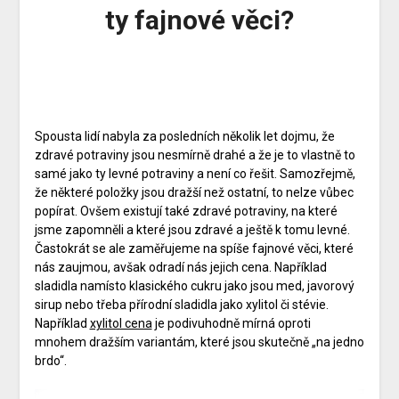
ty fajnové věci?
Spousta lidí nabyla za posledních několik let dojmu, že
zdravé potraviny jsou nesmírně drahé a že je to vlastně to
samé jako ty levné potraviny a není co řešit. Samozřejmě,
že některé položky jsou dražší než ostatní, to nelze vůbec
popírat. Ovšem existují také zdravé potraviny, na které
jsme zapomněli a které jsou zdravé a ještě k tomu levné.
Častokrát se ale zaměřujeme na spíše fajnové věci, které
nás zaujmou, avšak odradí nás jejich cena. Například
sladidla namísto klasického cukru jako jsou med, javorový
sirup nebo třeba přírodní sladidla jako xylitol či stévie.
Například
xylitol cena
je podivuhodně mírná oproti
mnohem dražším variantám, které jsou skutečně „na jedno
brdo“.