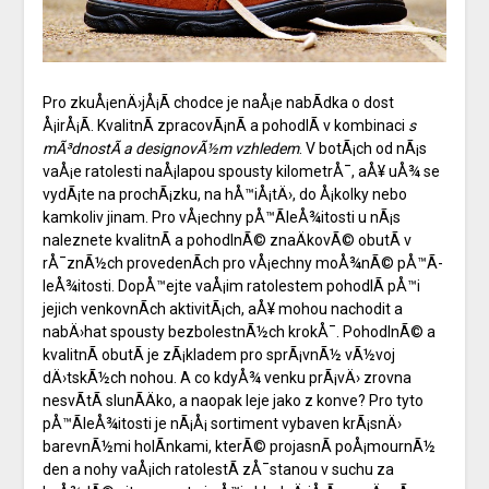
Pro zkuÅ¡enÄ›jÅ¡Ã­ chodce je naÅ¡e nabÃ­dka o dost
Å¡irÅ¡Ã­. KvalitnÃ­ zpracovÃ¡nÃ­ a pohodlÃ­ v kombinaci
s
mÃ³dnostÃ­ a designovÃ½m vzhledem
. V botÃ¡ch od nÃ¡s
vaÅ¡e ratolesti naÅ¡lapou spousty kilometrÅ¯, aÅ¥ uÅ¾ se
vydÃ¡te na prochÃ¡zku, na hÅ™iÅ¡tÄ›, do Å¡kolky nebo
kamkoliv jinam. Pro vÅ¡echny pÅ™Ã­leÅ¾itosti u nÃ¡s
naleznete kvalitnÃ­ a pohodlnÃ© znaÄkovÃ© obutÃ­ v
rÅ¯znÃ½ch provedenÃ­ch pro vÅ¡echny moÅ¾nÃ© pÅ™Ã­
leÅ¾itosti. DopÅ™ejte vaÅ¡im ratolestem pohodlÃ­ pÅ™i
jejich venkovnÃ­ch aktivitÃ¡ch, aÅ¥ mohou nachodit a
nabÄ›hat spousty bezbolestnÃ½ch krokÅ¯. PohodlnÃ© a
kvalitnÃ­ obutÃ­ je zÃ¡kladem pro sprÃ¡vnÃ½ vÃ½voj
dÄ›tskÃ½ch nohou. A co kdyÅ¾ venku prÃ¡vÄ› zrovna
nesvÃ­tÃ­ slunÃ­Äko, a naopak leje jako z konve? Pro tyto
pÅ™Ã­leÅ¾itosti je nÃ¡Å¡ sortiment vybaven krÃ¡snÄ›
barevnÃ½mi holÃ­nkami, kterÃ© projasnÃ­ poÅ¡mournÃ½
den a nohy vaÅ¡ich ratolestÃ­ zÅ¯stanou v suchu za