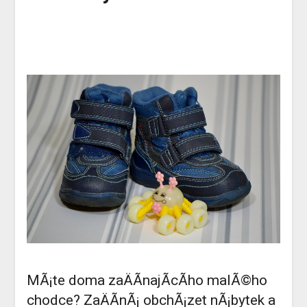
MÃ¡te doma zaÄÃ­najÃ­cÃ­ho malÃ©ho
chodce? ZaÄÃ­nÃ¡ obchÃ¡zet nÃ¡bytek a