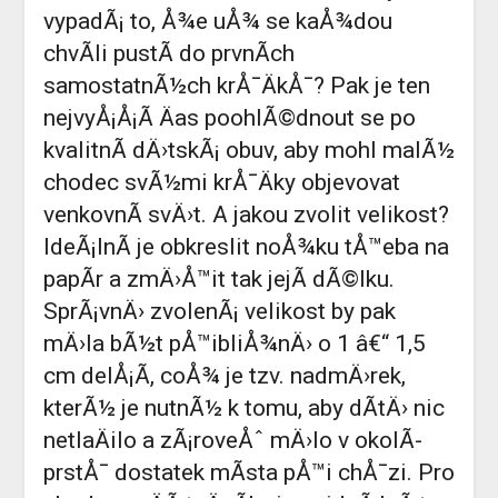
vypadÃ¡ to, Å¾e uÅ¾ se kaÅ¾dou
chvÃ­li pustÃ­ do prvnÃ­ch
samostatnÃ½ch krÅ¯ÄkÅ¯? Pak je ten
nejvyÅ¡Å¡Ã­ Äas poohlÃ©dnout se po
kvalitnÃ­
dÄ›tskÃ¡ obuv
, aby mohl malÃ½
chodec svÃ½mi krÅ¯Äky objevovat
venkovnÃ­ svÄ›t. A jakou zvolit velikost?
IdeÃ¡lnÃ­ je obkreslit noÅ¾ku tÅ™eba na
papÃ­r a zmÄ›Å™it tak jejÃ­ dÃ©lku.
SprÃ¡vnÄ› zvolenÃ¡ velikost by pak
mÄ›la bÃ½t pÅ™ibliÅ¾nÄ› o 1 â€“ 1,5
cm delÅ¡Ã­, coÅ¾ je tzv. nadmÄ›rek,
kterÃ½ je nutnÃ½ k tomu, aby dÃ­tÄ› nic
netlaÄilo a zÃ¡roveÅˆ mÄ›lo v okolÃ­
prstÅ¯ dostatek mÃ­sta pÅ™i chÅ¯zi. Pro