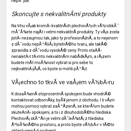
nepÅ¯jde.
Skoncujte s nekvalitnÃ­mi produkty
Na trhu vÅ¡ak kromÄ› kvalitnÃ­ch plechovÃ½ch vÃ½robkÅ¯
mÅ¯Å¾ete najÃ­t i velmi nekvalitnÃ­ produkty. Ty vÃ¡s zcela
jistÄ› nezaujmou tak, jako ty profesionÃ¡lnÃ­, a to nejenom
z dÅ¯vodu nepÅ™Ã­liÅ¡ bytelnÃ©ho tvaru, ale takÃ©
zpravidla z dÅ¯vodu vysokÃ© ceny. Proto staÄÃ­
nenaletÄ›t tÄ›mto nekvalitnÃ­m nabÃ­dkÃ¡m, a rÃ¡zem
budete mÃ­t moÅ¾nost vybrat si pro sebe to
nejkvalitnÄ›jÅ¡Ã­, co byste si mohli pÅ™Ã¡t.
VÅ¡echno to tkvÃ­ ve vaÅ¡em vÃ½bÄ›ru
K dosaÅ¾enÃ­ stoprocentnÃ­ spokojeni bude vhodnÃ©
kontaktovat odbornÃ­ky, byÅ¥ jenom z obchodu. I ti vÃ¡m
mohou pomoci vybrat zaÅ™Ã­zenÃ­, se kterÃ½m budete
skuteÄnÄ› spokojeni, a to i z dlouhodobÃ©ho hlediska.
PlechovÃ¡ skÅ™Ã­n
je velmi dÅ¯leÅ¾itÃ¡ z hlediska
ÃºloÅ¾nÃ©ho prostoru, a proto byste vÃ½bÄ›r v tÃ©to
oblasti nemÄ›li podcenit.