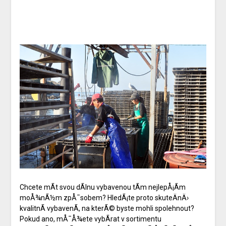
Chcete mÃ­t svou dÃ­lnu vybavenou tÃ­m nejlepÅ¡Ã­m
moÅ¾nÃ½m zpÅ¯sobem? HledÃ¡te proto skuteÄnÄ›
kvalitnÃ­ vybavenÃ­, na kterÃ© byste mohli spolehnout?
Pokud ano, mÅ¯Å¾ete vybÃ­rat v sortimentu