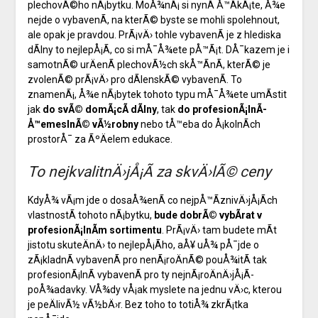
plechovÃ©ho nÃ¡bytku. MoÅ¾nÃ¡ si nynÃ­ Å™Ã­kÃ¡te, Å¾e
nejde o vybavenÃ­, na kterÃ© byste se mohli spolehnout,
ale opak je pravdou. PrÃ¡vÄ› tohle vybavenÃ­ je z hlediska
dÃ­lny to nejlepÅ¡Ã­, co si mÅ¯Å¾ete pÅ™Ã¡t. DÅ¯kazem je i
samotnÃ© urÄenÃ­ plechovÃ½ch skÅ™Ã­nÃ­, kterÃ© je
zvolenÃ© prÃ¡vÄ› pro dÃ­lenskÃ© vybavenÃ­. To
znamenÃ¡, Å¾e nÃ¡bytek tohoto typu mÅ¯Å¾ete umÃ­stit
jak
do svÃ© domÃ¡cÃ­ dÃ­lny
, tak
do profesionÃ¡lnÃ­
Å™emeslnÃ© vÃ½robny
nebo tÅ™eba do Å¡kolnÃ­ch
prostorÅ¯ za ÃºÄelem edukace.
To nejkvalitnÄ›jÅ¡Ã­ za skvÄ›lÃ© ceny
KdyÅ¾ vÃ¡m jde o dosaÅ¾enÃ­ co nejpÅ™Ã­znivÄ›jÅ¡Ã­ch
vlastnostÃ­ tohoto nÃ¡bytku,
bude dobrÃ© vybÃ­rat v
profesionÃ¡lnÃ­m sortimentu
. PrÃ¡vÄ› tam budete mÃ­t
jistotu skuteÄnÄ› to nejlepÅ¡Ã­ho, aÅ¥ uÅ¾ pÅ¯jde o
zÃ¡kladnÃ­ vybavenÃ­ pro nenÃ¡roÄnÃ© pouÅ¾itÃ­ tak
profesionÃ¡lnÃ­ vybavenÃ­ pro ty nejnÃ¡roÄnÄ›jÅ¡Ã­
poÅ¾adavky. VÅ¾dy vÅ¡ak myslete na jednu vÄ›c, kterou
je peÄlivÃ½ vÃ½bÄ›r. Bez toho to totiÅ¾ zkrÃ¡tka