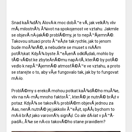
Snad kaÅ¾dÃ½ ÄlovÄ›k moc dobÅ™e vÃ­, jak velkÃ½ vliv
mÃ¡ milostnÃ½ Å¾ivot na spokojenost ve vztahu. Jakmile
se objevÃ­ nÄ›jakÃ© problÃ©my, je to nepÅ™Ã­jemnÃ©.
Takovou situaci proto Å™eÅ¡te tak rychle, jak to jenom
bude moÅ¾nÃ©, a nebudete se muset s niÄÃ­m
potÃ½kat. KdyÅ¾ byste Å™eÅ¡enÃ­ odklÃ¡dali, mohlo by
tÃ© vÃ©st ke zbyteÄnÃ©mu napÄ›tÃ­, kterÃ© by potÃ©
vedlo k nepÅ™Ã­jemnÃ© atmosfÃ©Å™e ve vztahu, a proto
se starejte o to, aby vÅ¡e fungovalo tak, jak by to fungovat
mÄ›lo.
ProblÃ©my s erekcÃ­ mohou potkat kaÅ¾dÃ©ho muÅ¾e,
vliv na nÄ› mÃ¡ mnoho faktorÅ¯, kterÃ© je nutnÃ© brÃ¡t v
potaz. KdyÅ¾ se takovÃ½ problÃ©m objevÃ­ jednou za
Äas, nenÃ­ nutnÃ© jej jakkoliv Å™eÅ¡it, spÃ­Å¡ bychom to
mÄ›li brÃ¡t jako varovnÃ½ signÃ¡l. Co ale dÄ›lat v pÅ™Ã­
padÄ›, Å¾e se nÄ›co takovÃ©ho stane pravidlem?