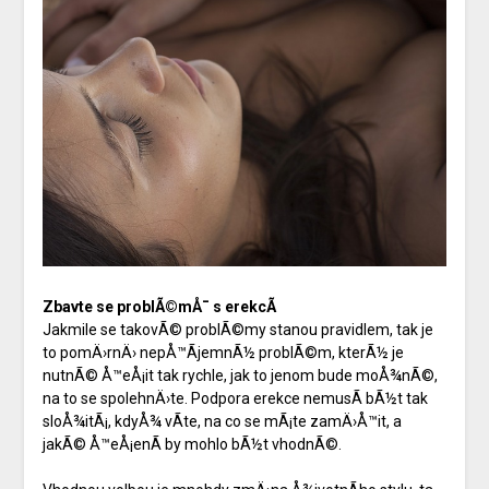
Zbavte se problÃ©mÅ¯ s erekcÃ­
Jakmile se takovÃ© problÃ©my stanou pravidlem, tak je
to pomÄ›rnÄ› nepÅ™Ã­jemnÃ½ problÃ©m, kterÃ½ je
nutnÃ© Å™eÅ¡it tak rychle, jak to jenom bude moÅ¾nÃ©,
na to se spolehnÄ›te.
Podpora erekce
nemusÃ­ bÃ½t tak
sloÅ¾itÃ¡, kdyÅ¾ vÃ­te, na co se mÃ¡te zamÄ›Å™it, a
jakÃ© Å™eÅ¡enÃ­ by mohlo bÃ½t vhodnÃ©.