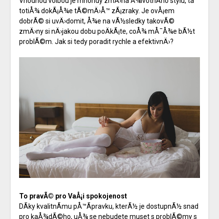
Vhodnou volbou je mnohdy zmÄ›na Å¾ivotnÃ­ho stylu, ta
totiÅ¾ dokÃ¡Å¾e tÃ©mÄ›Å™ zÃ¡zraky. Je ovÅ¡em
dobrÃ© si uvÄ›domit, Å¾e na vÃ½sledky takovÃ©
zmÄ›ny si nÄ›jakou dobu poÄkÃ¡te, coÅ¾ mÅ¯Å¾e bÃ½t
problÃ©m. Jak si tedy poradit rychle a efektivnÄ›?
To pravÃ© pro VaÅ¡i spokojenost
DÃ­ky kvalitnÃ­mu pÅ™Ã­pravku, kterÃ½ je dostupnÃ½ snad
pro kaÅ¾dÃ©ho, uÅ¾ se nebudete muset s problÃ©my s