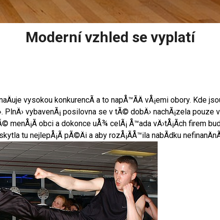
Moderní vzhled se vyplatí
Äuje vysokou konkurencÃ­ a to napÅ™Ã­Ä vÅ¡emi obory. Kde jsou
›. PlnÄ› vybavenÃ¡ posilovna se v tÃ© dobÄ› nachÃ¡zela pouze
© menÅ¡Ã­ obci a dokonce uÅ¾ celÃ¡ Å™ada vÄ›tÅ¡Ã­ch firem bud
la tu nejlepÅ¡Ã­ pÃ©Äi a aby rozÅ¡Ã­Å™ila nabÃ­dku nefinanÄnÃ­