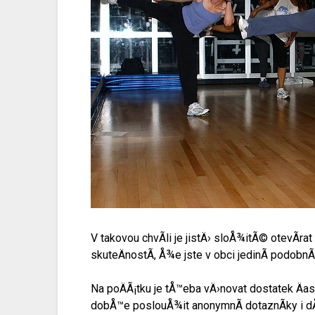
V takovou chvÃ­li je jistÄ› sloÅ¾itÃ© otevÃ­ra
skuteÄnostÃ­, Å¾e jste v obci jedinÃ­ podobnÃ©
Na poÄÃ¡tku je tÅ™eba vÄ›novat dostatek Äas
dobÅ™e poslouÅ¾it anonymnÃ­ dotaznÃ­ky i dÅ