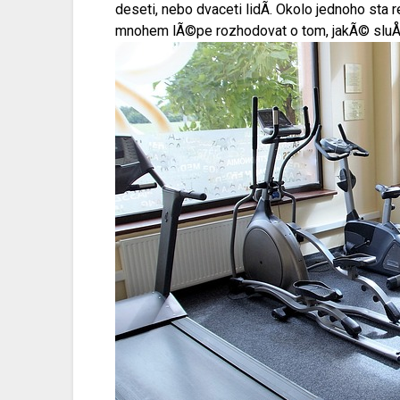
deseti, nebo dvaceti lidÃ­. Okolo jednoho s
mnohem lÃ©pe rozhodovat o tom, jakÃ© sluÅ¾b