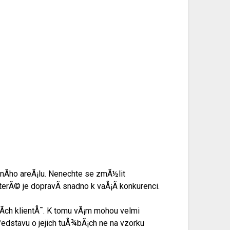
ovnÃ­ho areÃ¡lu. Nenechte se zmÃ½lit
kterÃ© je dopravÃ­ snadno k vaÅ¡Ã­ konkurenci.
Ã­ch klientÅ¯. K tomu vÃ¡m mohou velmi
edstavu o jejich tuÅ¾bÃ¡ch ne na vzorku