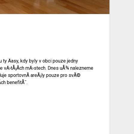
 ty Äasy, kdy byly v obci pouze jedny
 ve vÄ›tÅ¡Ã­ch mÄ›stech. Dnes uÅ¾ nalezneme
uje sportovnÃ­ areÃ¡ly pouze pro svÃ©
ch benefitÅ¯.