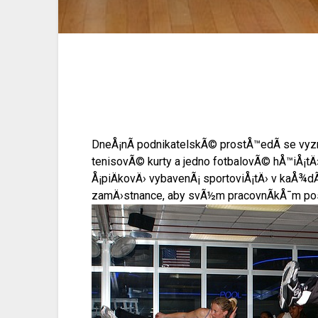
DneÅ¡nÃ­ podnikatelskÃ© prostÅ™edÃ­ se vyzna
tenisovÃ© kurty a jedno fotbalovÃ© hÅ™iÅ¡tÄ
Å¡piÄkovÄ› vybavenÃ¡ sportoviÅ¡tÄ› v kaÅ¾dÃ
zamÄ›stnance, aby svÃ½m pracovnÃ­kÅ¯m poskyt