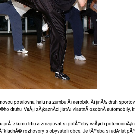
t novou posilovnu, halu na zumbu Äi aerobik, Äi jinÃ½ druh sport
ho druhu. VaÅ¡i zÃ¡kaznÃ­ci jistÄ› vlastnÃ­ osobnÃ­ automobily, 
u prÅ¯zkumu trhu a zmapovat si potÅ™eby vaÅ¡ich potencionÃ¡ln
¯kladnÃ© rozhovory s obyvateli obce. Je tÅ™eba si udÄ›lat pÅ™