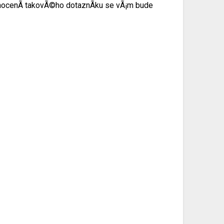
odnocenÃ­ takovÃ©ho dotaznÃ­ku se vÃ¡m bude