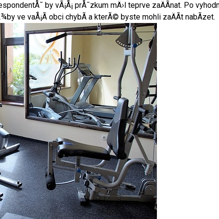
ta respondentÅ¯ by vÃ¡Å¡ prÅ¯zkum mÄ›l teprve zaÄÃ­nat. Po vyh
y ve vaÅ¡Ã­ obci chybÃ­ a kterÃ© byste mohli zaÄÃ­t nabÃ­zet.