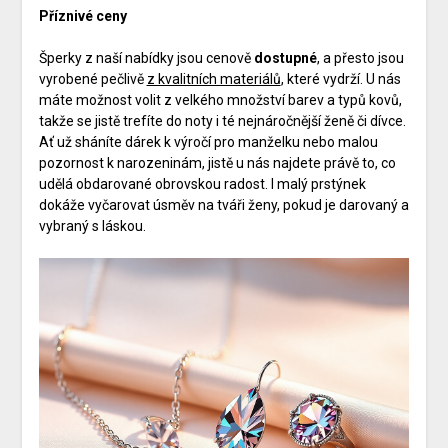
Příznivé ceny
Šperky z naší nabídky jsou cenově
dostupné
, a přesto jsou
vyrobené pečlivě
z kvalitních materiálů
, které vydrží. U nás
máte možnost volit z velkého množství barev a typů kovů,
takže se jistě trefíte do noty i té nejnáročnější ženě či dívce.
Ať už sháníte dárek k výročí pro manželku nebo malou
pozornost k narozeninám, jistě u nás najdete právě to, co
udělá obdarované obrovskou radost. I malý prstýnek
dokáže vyčarovat úsměv na tváři ženy, pokud je darovaný a
vybraný s láskou.