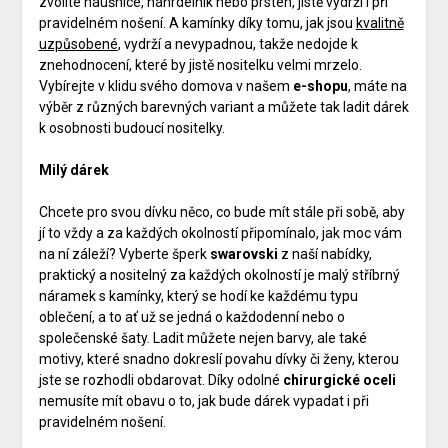
zvolíte náušnice, náhrdelník nebo prsten, jistě vydrží i při
pravidelném nošení. A kamínky díky tomu, jak jsou
kvalitně
uzpůsobené
, vydrží a nevypadnou, takže nedojde k
znehodnocení, které by jistě nositelku velmi mrzelo.
Vybírejte v klidu svého domova v našem
e-shopu
, máte na
výběr z různých barevných variant a můžete tak ladit dárek
k osobnosti budoucí nositelky.
Milý dárek
Chcete pro svou dívku něco, co bude mít stále při sobě, aby
jí to vždy a za každých okolností připomínalo, jak moc vám
na ní záleží? Vyberte šperk
swarovski
z naší nabídky,
praktický a nositelný za každých okolností je malý stříbrný
náramek s kamínky, který se hodí ke každému typu
oblečení, a to ať už se jedná o každodenní nebo o
společenské šaty. Ladit můžete nejen barvy, ale také
motivy, které snadno dokreslí povahu dívky či ženy, kterou
jste se rozhodli obdarovat. Díky odolné
chirurgické oceli
nemusíte mít obavu o to, jak bude dárek vypadat i při
pravidelném nošení.