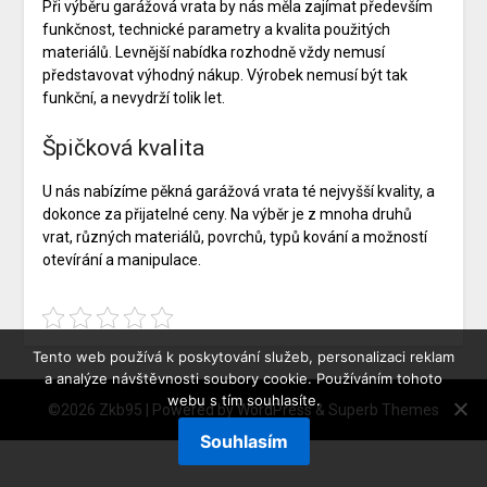
Při výběru
garážová vrata
by nás měla zajímat především
funkčnost, technické parametry a kvalita použitých
materiálů. Levnější nabídka rozhodně vždy nemusí
představovat výhodný nákup. Výrobek nemusí být tak
funkční, a nevydrží tolik let.
Špičková kvalita
U nás nabízíme pěkná garážová vrata té nejvyšší kvality, a
dokonce za přijatelné ceny. Na výběr je z mnoha druhů
vrat, různých materiálů, povrchů, typů kování a možností
otevírání a manipulace.
Tento web používá k poskytování služeb, personalizaci reklam
a analýze návštěvnosti soubory cookie. Používáním tohoto
webu s tím souhlasíte.
©2026 Zkb95
| Powered by
WordPress
&
Superb Themes
Souhlasím