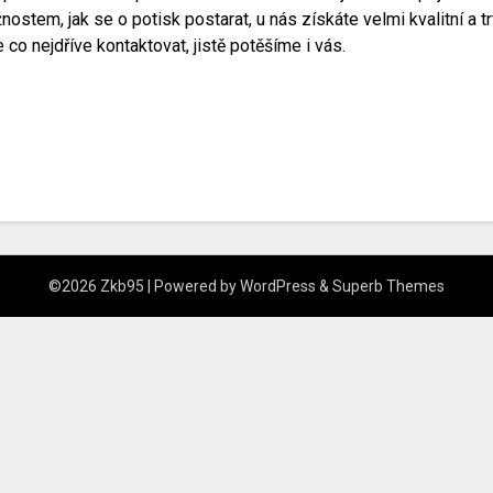
tem, jak se o potisk postarat, u nás získáte velmi kvalitní a trv
co nejdříve kontaktovat, jistě potěšíme i vás.
©2026 Zkb95
| Powered by
WordPress
&
Superb Themes