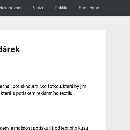
Nakupování
Peníze
Politika
Společnosti
 dárek
nechali
potisknout tričko
fotkou, která by jim
 které s potiskem reklamního textilu
é ceny a možnost potisku již od jednoho kusu