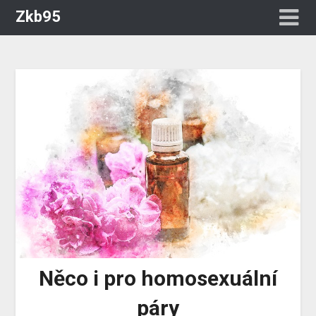
Zkb95
Něco i pro homosexuální
páry