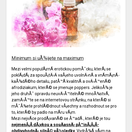
Minimum si uÅ¾ijete na maximum
Mezi velmi populÃ¡rnÃ­ erotickou pomÅ¯cku, kterÃ¡ se
poklÃ¡dÃ¡ za spouÅ¡tÄ›Ä vaÅ¡eho uvolnÄ›nÃ­ a vnÃ­mÃ¡nÃ­
kaÅ¾dÃ©ho detailu, patÅ™Ã­ kvalitnÃ­ a ovÄ›Å™enÃ©
afrodiziakum, kterÃ© se jmenuje poppers. JelikoÅ¾ je
jeho druhÅ¯ opravdu neuvÄ›Å™itelnÃ© mnoÅ¾stvÃ­,
zamÄ›Å™te se na internetovou strÃ¡nku, na kterÃ© si
mÅ¯Å¾ete prohlÃ©dnout vÅ¡echny a rozhodnout se pro
to, kterÃ© by padlo na mÃ­ru vÃ¡m.
Mezi nejvÃ­ce prodÃ¡vanÃ© se Å™adÃ­
, kterÃ© je tou
nejmenÅ¡Ã­ dÃ¡vkou a souÄasnÄ› pÅ™inÃ¡Å¡Ã­
obdivuhodnÄ› silnÃ© vÃ½sledky.
VydrÅ¾Ã­ vÃ¡m na