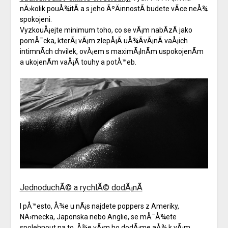
nÄ›kolik pouÅ¾itÃ­ a s jeho ÃºÄinnostÃ­ budete vÃ­ce neÅ¾
spokojeni.
VyzkouÅ¡ejte minimum toho, co se vÃ¡m nabÃ­zÃ­ jako
pomÅ¯cka, kterÃ¡ vÃ¡m zlepÅ¡Ã­ uÅ¾Ã­vÃ¡nÃ­ vaÅ¡ich
intimnÃ­ch chvilek, ovÅ¡em s maximÃ¡lnÃ­m uspokojenÃ­m
a ukojenÃ­m vaÅ¡Ã­ touhy a potÅ™eb.
JednoduchÃ© a rychlÃ© dodÃ¡nÃ­
I pÅ™esto, Å¾e u nÃ¡s najdete poppers z Ameriky,
NÄ›mecka, Japonska nebo Anglie, se mÅ¯Å¾ete
spolehnout na to, Å¾e vÃ¡m ho dodÃ¡me aÅ¾ k vÃ¡m