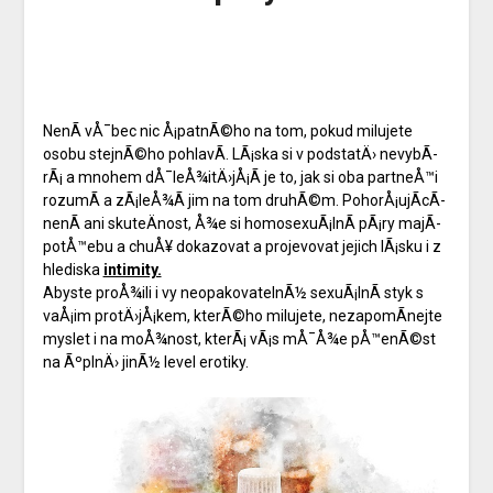
NenÃ­ vÅ¯bec nic Å¡patnÃ©ho na tom, pokud milujete
osobu stejnÃ©ho pohlavÃ­. LÃ¡ska si v podstatÄ› nevybÃ­
rÃ¡ a mnohem dÅ¯leÅ¾itÄ›jÅ¡Ã­ je to, jak si oba partneÅ™i
rozumÃ­ a zÃ¡leÅ¾Ã­ jim na tom druhÃ©m. PohorÅ¡ujÃ­cÃ­
nenÃ­ ani skuteÄnost, Å¾e si homosexuÃ¡lnÃ­ pÃ¡ry majÃ­
potÅ™ebu a chuÅ¥ dokazovat a projevovat jejich lÃ¡sku i z
hlediska
intimity.
Abyste proÅ¾ili i vy neopakovatelnÃ½ sexuÃ¡lnÃ­ styk s
vaÅ¡im protÄ›jÅ¡kem, kterÃ©ho milujete, nezapomÃ­nejte
myslet i na moÅ¾nost, kterÃ¡ vÃ¡s mÅ¯Å¾e pÅ™enÃ©st
na ÃºplnÄ› jinÃ½ level erotiky.