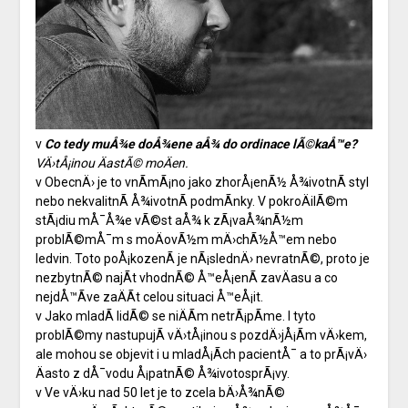
v
Co tedy muÅ¾e doÅ¾ene aÅ¾ do ordinace lÃ©kaÅ™e?
VÄ›tÅ¡inou ÄastÃ© moÄen.
v ObecnÄ› je to vnÃ­mÃ¡no jako zhorÅ¡enÃ½ Å¾ivotnÃ­ styl
nebo nekvalitnÃ­ Å¾ivotnÃ­ podmÃ­nky. V pokroÄilÃ©m
stÃ¡diu mÅ¯Å¾e vÃ©st aÅ¾ k zÃ¡vaÅ¾nÃ½m
problÃ©mÅ¯m s moÄovÃ½m mÄ›chÃ½Å™em nebo
ledvin. Toto poÅ¡kozenÃ­ je nÃ¡slednÄ› nevratnÃ©, proto je
nezbytnÃ© najÃ­t vhodnÃ© Å™eÅ¡enÃ­ zavÄasu a co
nejdÅ™Ã­ve zaÄÃ­t celou situaci Å™eÅ¡it.
v Jako mladÃ­ lidÃ© se niÄÃ­m netrÃ¡pÃ­me. I tyto
problÃ©my nastupujÃ­ vÄ›tÅ¡inou s pozdÄ›jÅ¡Ã­m vÄ›kem,
ale mohou se objevit i u mladÅ¡Ã­ch pacientÅ¯ a to prÃ¡vÄ›
Äasto z dÅ¯vodu Å¡patnÃ© Å¾ivotosprÃ¡vy.
v Ve vÄ›ku nad 50 let je to zcela bÄ›Å¾nÃ©