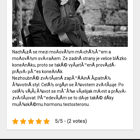
NachÃ¡zÃ­ se mezi moÄovÃ½m mÄ›chÃ½Å™em a
moÄovÃ½m svÄ›raÄem. Ze zadnÃ­ strany je velice blÃ­zko
koneÄnÃ­ku, proto se takÃ© vyÅ¡etÅ™enÃ­ provÃ¡dÃ­
prÃ¡vÄ› pÅ™es koneÄnÃ­k.
NezhoubnÃ© zvÄ›tÅ¡enÃ­ zapÅ™Ã­ÄinÃ­ Å¡patnÃ½
Å¾ivotnÃ­ styl. CelÃ½ orgÃ¡n se Å¾ivotem zvÄ›tÅ¡uje. Po
celÃ½ vÃ¡Å¡ Å¾ivot se mÅ¯Å¾e vÅ¡elijak mÄ›nit a prÃ¡vÄ›
zvÄ›tÅ¡ovat. PÅ™edevÅ¡Ã­m se to dÄ›je takÃ© dÃ­ky
muÅ¾skÃ©mu hormonu testosteronu.
5/5 - (2 votes)