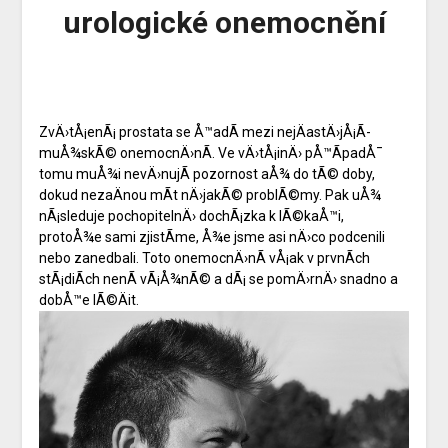
urologické onemocnění
ZvÄ›tÅ¡enÃ¡ prostata
se Å™adÃ­ mezi nejÄastÄ›jÅ¡Ã­
muÅ¾skÃ© onemocnÄ›nÃ­. Ve vÄ›tÅ¡inÄ› pÅ™Ã­padÅ¯
tomu muÅ¾i nevÄ›nujÃ­ pozornost aÅ¾ do tÃ© doby,
dokud nezaÄnou mÃ­t nÄ›jakÃ© problÃ©my. Pak uÅ¾
nÃ¡sleduje pochopitelnÄ› dochÃ¡zka k lÃ©kaÅ™i,
protoÅ¾e sami zjistÃ­me, Å¾e jsme asi nÄ›co podcenili
nebo zanedbali. Toto onemocnÄ›nÃ­ vÅ¡ak v prvnÃ­ch
stÃ¡diÃ­ch nenÃ­ vÃ¡Å¾nÃ© a dÃ¡ se pomÄ›rnÄ› snadno a
dobÅ™e lÃ©Äit.