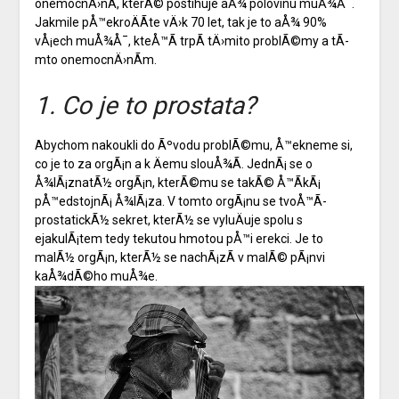
onemocnÄ›nÃ­, kterÃ© postihuje aÅ¾ polovinu muÅ¾Å¯.
Jakmile pÅ™ekroÄÃ­te vÄ›k 70 let, tak je to aÅ¾ 90%
vÅ¡ech muÅ¾Å¯, kteÅ™Ã­ trpÃ­ tÄ›mito problÃ©my a tÃ­
mto onemocnÄ›nÃ­m.
1. Co je to prostata?
Abychom nakoukli do Ãºvodu problÃ©mu, Å™ekneme si,
co je to za orgÃ¡n a k Äemu slouÅ¾Ã­. JednÃ¡ se o
Å¾lÃ¡znatÃ½ orgÃ¡n, kterÃ©mu se takÃ© Å™Ã­kÃ¡
pÅ™edstojnÃ¡ Å¾lÃ¡za. V tomto orgÃ¡nu se tvoÅ™Ã­
prostatickÃ½ sekret, kterÃ½ se vyluÄuje spolu s
ejakulÃ¡tem tedy tekutou hmotou pÅ™i erekci. Je to
malÃ½ orgÃ¡n, kterÃ½ se nachÃ¡zÃ­ v malÃ© pÃ¡nvi
kaÅ¾dÃ©ho muÅ¾e.