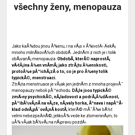
všechny ženy, menopauza
Jako kaÅ¾dou jinou Å¾enu, i na vÃ¡s v Å¾ivotÄ› ÄekÃ¡
mnoho milnÃ­kovÃ½ch obdobÃ­. JednÃ­m z nich je i tolik
obÃ¡vanÃ¡ menopauza.
ObdobÃ­, kterÃ© naprostÃ¡
vÄ›tÅ¡ina Å¾en vnÃ­mÃ¡ jako ztrÃ¡tu Å¾enskosti,
protoÅ¾e pÅ™ichÃ¡zÃ­ o to, co je pro Å¾eny tolik
typickÃ©, menstruaci.
ZtrÃ¡ta menstruace je vÅ¡ak jen jednÃ­m z mnoha projevÅ¯
menopauzy neboli pÅ™echodu.
DÃ¡le jsou typickÃ©
zmÄ›ny psychickÃ©, nÃ¡ladovost a podrÃ¡Å¾dÄ›nost,
pÅ™ibÃ½vÃ¡nÃ­ na vÃ¡ze, nÃ¡valy horka, Ãºnava i napÅ™Ã­
klad odvÃ¡pÅˆovÃ¡nÃ­ kostÃ­
, kterÃ© mÅ¯Å¾e bÃ½t
velmi nebezpeÄnÃ©, jelikoÅ¾ vede ke zlomeninÃ¡m, to
uÅ¾ vÅ¡ak bÃ½vÃ¡ na nÃ¡pravu pozdÄ›.