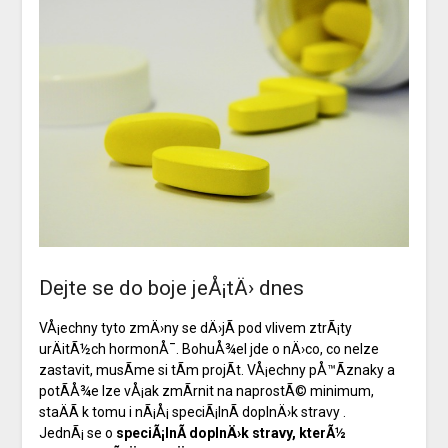
Dejte se do boje jeÅ¡tÄ› dnes
VÅ¡echny tyto zmÄ›ny se dÄ›jÃ­ pod vlivem ztrÃ¡ty
urÄitÃ½ch hormonÅ¯. BohuÅ¾el jde o nÄ›co, co nelze
zastavit, musÃ­me si tÃ­m projÃ­t. VÅ¡echny pÅ™Ã­znaky a
potÃ­Å¾e lze vÅ¡ak zmÃ­rnit na naprostÃ© minimum,
staÄÃ­ k tomu i nÃ¡Å¡ speciÃ¡lnÃ­ doplnÄ›k stravy
.
JednÃ¡ se o
speciÃ¡lnÃ­ doplnÄ›k stravy, kterÃ½