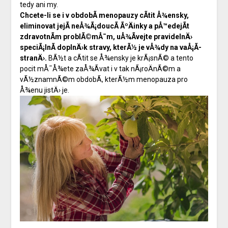
tedy ani my.
Chcete-li se i v obdobÃ­ menopauzy cÃ­tit Å¾ensky,
eliminovat jejÃ­ neÅ¾Ã¡doucÃ­ ÃºÄinky a pÅ™edejÃ­t
zdravotnÃ­m problÃ©mÅ¯m, uÅ¾Ã­vejte pravidelnÄ›
speciÃ¡lnÃ­ doplnÄ›k stravy, kterÃ½ je vÅ¾dy na vaÅ¡Ã­
stranÄ›.
BÃ½t a cÃ­tit se Å¾ensky je krÃ¡snÃ© a tento
pocit mÅ¯Å¾ete zaÅ¾Ã­vat i v tak nÃ¡roÄnÃ©m a
vÃ½znamnÃ©m obdobÃ­, kterÃ½m menopauza pro
Å¾enu jistÄ› je.