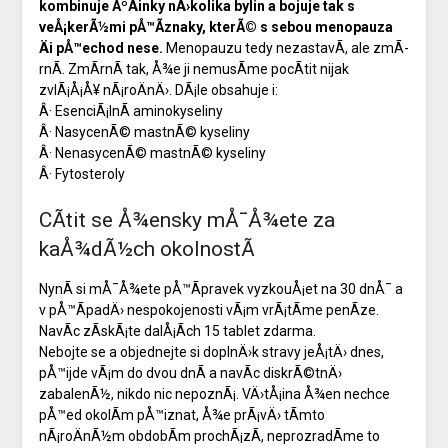
kombinuje ÃºÄinky nÄ›kolika bylin a bojuje tak s
veÅ¡kerÃ½mi pÅ™Ã­znaky, kterÃ© s sebou menopauza
Äi pÅ™echod nese.
Menopauzu tedy nezastavÃ­, ale zmÃ­
rnÃ­. ZmÃ­rnÃ­ tak, Å¾e ji nemusÃ­me pocÃ­tit nijak
zvlÃ¡Å¡Å¥ nÃ¡roÄnÄ›. DÃ¡le obsahuje i:
Â· EsenciÃ¡lnÃ­ aminokyseliny
Â· NasycenÃ© mastnÃ© kyseliny
Â· NenasycenÃ© mastnÃ© kyseliny
Â· Fytosteroly
CÃ­tit se Å¾ensky mÅ¯Å¾ete za
kaÅ¾dÃ½ch okolnostÃ­
NynÃ­ si mÅ¯Å¾ete pÅ™Ã­pravek vyzkouÅ¡et na 30 dnÅ¯ a
v pÅ™Ã­padÄ› nespokojenosti vÃ¡m vrÃ¡tÃ­me penÃ­ze.
NavÃ­c zÃ­skÃ¡te dalÅ¡Ã­ch 15 tablet zdarma.
Nebojte se a objednejte si doplnÄ›k stravy jeÅ¡tÄ› dnes,
pÅ™ijde vÃ¡m do dvou dnÃ­ a navÃ­c diskrÃ©tnÄ›
zabalenÃ½, nikdo nic nepoznÃ¡. VÄ›tÅ¡ina Å¾en nechce
pÅ™ed okolÃ­m pÅ™iznat, Å¾e prÃ¡vÄ› tÃ­mto
nÃ¡roÄnÃ½m obdobÃ­m prochÃ¡zÃ­, neprozradÃ­me to