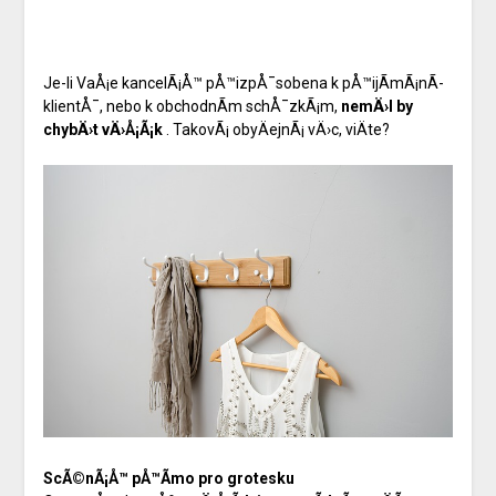
Je-li VaÅ¡e kancelÃ¡Å™ pÅ™izpÅ¯sobena k pÅ™ijÃ­mÃ¡nÃ­
klientÅ¯, nebo k obchodnÃ­m schÅ¯zkÃ¡m,
nemÄ›l by
chybÄ›t vÄ›Å¡Ã¡k
. TakovÃ¡ obyÄejnÃ¡ vÄ›c, viÄte?
ScÃ©nÃ¡Å™ pÅ™Ã­mo pro grotesku