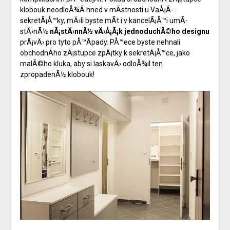
klobouk neodloÅ¾Ã­ hned v mÃ­stnosti u VaÅ¡Ã­
sekretÃ¡Å™ky, mÄ›li byste mÃ­t i v kancelÃ¡Å™i umÃ­
stÄ›nÃ½
nÃ¡stÄ›nnÃ½ vÄ›Å¡Ã¡k jednoduchÃ©ho designu
prÃ¡vÄ› pro tyto pÅ™Ã­pady. PÅ™ece byste nehnali
obchodnÃ­ho zÃ¡stupce zpÃ¡tky k sekretÃ¡Å™ce, jako
malÃ©ho kluka, aby si laskavÄ› odloÅ¾il ten
zpropadenÃ½ klobouk!