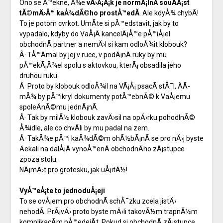
Ono se Å™ekne, Å¾e
vÄ›Å¡Ã¡k je normÃ¡lnÃ­ souÄÃ¡st
tÃ©mÄ›Å™ kaÅ¾dÃ©ho prostÅ™edÃ­
. Ale kdyÅ¾ chybÃ­!
To je potom cvrkot. UmÃ­te si pÅ™edstavit, jak by to
vypadalo, kdyby do VaÅ¡Ã­ kancelÃ¡Å™e pÅ™iÅ¡el
obchodnÃ­ partner a nemÄ›l si kam odloÅ¾it klobouk?
Â· TÅ™Ã­mal by jej v ruce, v podÃ¡nÃ­ ruky by mu
pÅ™ekÃ¡Å¾el spolu s aktovkou, kterÃ¡ obsadila jeho
druhou ruku.
Â· Proto by klobouk odloÅ¾il na VÃ¡Å¡ psacÃ­ stÅ¯l, ÄÃ­
mÅ¾ by pÅ™ikryl dokumenty potÅ™ebnÃ© k VaÅ¡emu
spoleÄnÃ©mu jednÃ¡nÃ­.
Â· Tak by milÃ½ klobouk zavÄ›sil na opÄ›rku pohodlnÃ©
Å¾idle, ale co chvÃ­li by mu padal na zem.
Â· TakÅ¾e pÅ™i kaÅ¾dÃ©m ohÃ½bÃ¡nÃ­ se pro nÄ›j byste
Äekali na dalÅ¡Ã­ vynoÅ™enÃ­ obchodnÃ­ho zÃ¡stupce
zpoza stolu.
NÃ¡mÄ›t pro grotesku, jak uÅ¡itÃ½!
VyÅ™eÅ¡te to jednoduÅ¡eji
To se ovÅ¡em pro obchodnÃ­ schÅ¯zku zcela jistÄ›
nehodÃ­. PrÃ¡vÄ› proto byste mÄ›li takovÃ½m trapnÃ½m
komplikacÃ­m pÅ™edejÃ­t. Pokud si obchodnÃ­ zÃ¡stupce