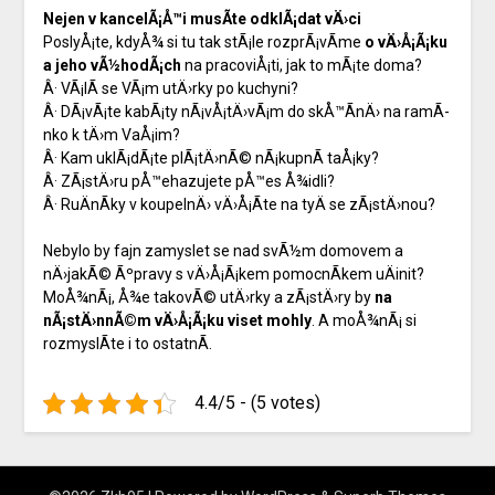
Nejen v kancelÃ¡Å™i musÃ­te odklÃ¡dat vÄ›ci
PoslyÅ¡te, kdyÅ¾ si tu tak stÃ¡le rozprÃ¡vÃ­me
o vÄ›Å¡Ã¡ku
a jeho vÃ½hodÃ¡ch
na pracoviÅ¡ti, jak to mÃ¡te doma?
Â· VÃ¡lÃ­ se VÃ¡m utÄ›rky po kuchyni?
Â· DÃ¡vÃ¡te kabÃ¡ty nÃ¡vÅ¡tÄ›vÃ¡m do skÅ™Ã­nÄ› na ramÃ­
nko k tÄ›m VaÅ¡im?
Â· Kam uklÃ¡dÃ¡te plÃ¡tÄ›nÃ© nÃ¡kupnÃ­ taÅ¡ky?
Â· ZÃ¡stÄ›ru pÅ™ehazujete pÅ™es Å¾idli?
Â· RuÄnÃ­ky v koupelnÄ› vÄ›Å¡Ã­te na tyÄ se zÃ¡stÄ›nou?
Nebylo by fajn zamyslet se nad svÃ½m domovem a
nÄ›jakÃ© Ãºpravy s vÄ›Å¡Ã¡kem pomocnÃ­kem uÄinit?
MoÅ¾nÃ¡, Å¾e takovÃ© utÄ›rky a zÃ¡stÄ›ry by
na
nÃ¡stÄ›nnÃ©m vÄ›Å¡Ã¡ku viset mohly
. A moÅ¾nÃ¡ si
rozmyslÃ­te i to ostatnÃ­.
4.4/5 - (5 votes)