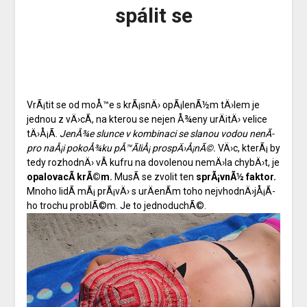
spálit se
VrÃ¡tit se od moÅ™e s krÃ¡snÄ› opÃ¡lenÃ½m tÄ›lem je
jednou z vÄ›cÃ­, na kterou se nejen Å¾eny urÄitÄ› velice
tÄ›Å¡Ã­.
JenÅ¾e slunce v kombinaci se slanou vodou nenÃ­
pro naÅ¡i pokoÅ¾ku pÅ™Ã­liÅ¡ prospÄ›Å¡nÃ©.
VÄ›c, kterÃ¡ by
tedy rozhodnÄ› vÂ kufru na dovolenou nemÄ›la chybÄ›t, je
opalovacÃ­ krÃ©m.
MusÃ­ se zvolit ten
sprÃ¡vnÃ½ faktor.
Mnoho lidÃ­ mÃ¡ prÃ¡vÄ› s urÄenÃ­m toho nejvhodnÄ›jÅ¡Ã­
ho trochu problÃ©m. Je to jednoduchÃ©.