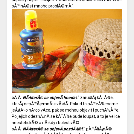
pÅ™inÃ©st mnoho problÃ©mÅ¯.
oÂ Â
NÄ›kterÃ© se objevÃ­ hned
â€“ zarudlÃ¡ kÅ¯Å¾e,
kterÃ¡ nepÅ™Ã­jemnÄ› svÄ›dÃ­. Pokud to pÅ™eÅ¾eneme
jeÅ¡tÄ› o nÄ›co vÃ­ce, pak se mohou objevit i puchÃ½Å™e.
Po jejich odeznÄ›nÃ­ se kÅ¯Å¾e bude loupat, a to je velice
neestetickÃ© a nÄ›kdy i bolestivÃ©.
oÂ Â
NÄ›kterÃ© se objevÃ­ pozdÄ›ji
â€“ pÅ™Ã­liÅ¡nÃ©