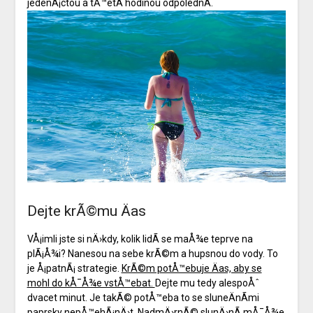
jedenÃ¡ctou a tÅ™etÃ­ hodinou odpolednÃ­.
Dejte krÃ©mu Äas
VÅ¡imli jste si nÄ›kdy, kolik lidÃ­ se maÅ¾e teprve na
plÃ¡Å¾i? Nanesou na sebe krÃ©m a hupsnou do vody. To
je Å¡patnÃ¡ strategie.
KrÃ©m potÅ™ebuje Äas, aby se
mohl do kÅ¯Å¾e vstÅ™ebat.
Dejte mu tedy alespoÅˆ
dvacet minut. Je takÃ© potÅ™eba to se sluneÄnÃ­mi
paprsky nepÅ™ehÃ¡nÄ›t. NadmÄ›rnÃ© slunÄ›nÃ­ mÅ¯Å¾e