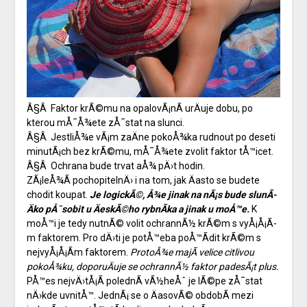
Â§Â Faktor krÃ©mu na opalovÃ¡nÃ­ urÄuje dobu, po
kterou mÅ¯Å¾ete zÅ¯stat na slunci.
Â§Â JestliÅ¾e vÃ¡m zaÄne pokoÅ¾ka rudnout po deseti
minutÃ¡ch bez krÃ©mu, mÅ¯Å¾ete zvolit faktor tÅ™icet.
Â§Â Ochrana bude trvat aÅ¾ pÄ›t hodin.
ZÃ¡leÅ¾Ã­ pochopitelnÄ› i na tom, jak Äasto se budete
chodit koupat.
Je logickÃ©, Å¾e jinak na nÃ¡s bude slunÃ­
Äko pÅ¯sobit u ÄeskÃ©ho rybnÃ­ka a jinak u moÅ™e.
K
moÅ™i je tedy nutnÃ© volit ochrannÃ½ krÃ©m s vyÅ¡Å¡Ã­
m faktorem. Pro dÄ›ti je potÅ™eba poÅ™Ã­dit krÃ©m s
nejvyÅ¡Å¡Ã­m faktorem.
ProtoÅ¾e majÃ­ velice citlivou
pokoÅ¾ku, doporuÄuje se ochrannÃ½ faktor padesÃ¡t plus.
PÅ™es nejvÄ›tÅ¡Ã­ polednÃ­ vÃ½heÅˆ je lÃ©pe zÅ¯stat
nÄ›kde uvnitÅ™. JednÃ¡ se o ÄasovÃ© obdobÃ­ mezi