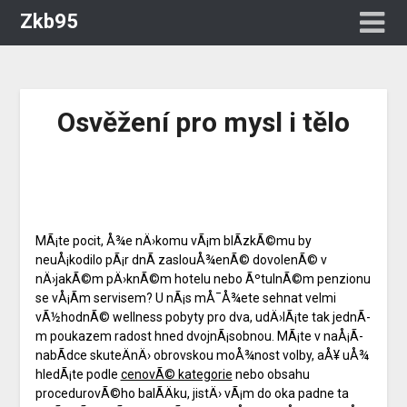
Zkb95
Osvěžení pro mysl i tělo
MÃ¡te pocit, Å¾e nÄ›komu vÃ¡m blÃ­zkÃ©mu by
neuÅ¡kodilo pÃ¡r dnÃ­ zaslouÅ¾enÃ© dovolenÃ© v
nÄ›jakÃ©m pÄ›knÃ©m hotelu nebo ÃºtulnÃ©m penzionu
se vÅ¡Ã­m servisem? U nÃ¡s mÅ¯Å¾ete sehnat velmi
vÃ½hodnÃ©
wellness pobyty pro dva
, udÄ›lÃ¡te tak jednÃ­
m poukazem radost hned dvojnÃ¡sobnou. MÃ¡te v naÅ¡Ã­
nabÃ­dce skuteÄnÄ› obrovskou moÅ¾nost volby, aÅ¥ uÅ¾
hledÃ¡te podle
cenovÃ© kategorie
nebo obsahu
procedurovÃ©ho balÃ­Äku, jistÄ› vÃ¡m do oka padne ta