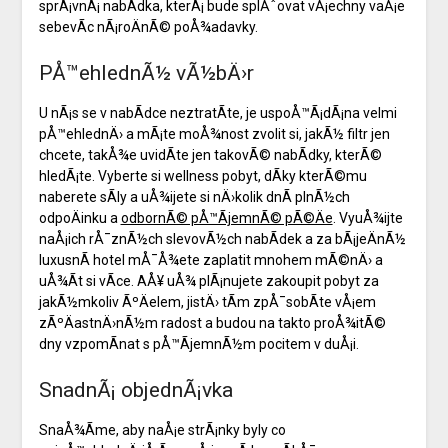
sprÃ¡vnÃ¡ nabÃ­dka, kterÃ¡ bude splÅˆovat vÅ¡echny vaÅ¡e
sebevÃ­c nÃ¡roÄnÃ© poÅ¾adavky.
PÅ™ehlednÃ½ vÃ½bÄ›r
U nÃ¡s se v nabÃ­dce neztratÃ­te, je uspoÅ™Ã¡dÃ¡na velmi
pÅ™ehlednÄ› a mÃ¡te moÅ¾nost zvolit si, jakÃ½ filtr jen
chcete, takÅ¾e uvidÃ­te jen takovÃ© nabÃ­dky, kterÃ©
hledÃ¡te. Vyberte si wellness pobyt, dÃ­ky kterÃ©mu
naberete sÃ­ly a uÅ¾ijete si nÄ›kolik dnÃ­ plnÃ½ch
odpoÄinku a
odbornÃ© pÅ™Ã­jemnÃ© pÃ©Äe
. VyuÅ¾ijte
naÅ¡ich rÅ¯znÃ½ch slevovÃ½ch nabÃ­dek a za bÃ¡jeÄnÃ½
luxusnÃ­ hotel mÅ¯Å¾ete zaplatit mnohem mÃ©nÄ› a
uÅ¾Ã­t si vÃ­ce. AÅ¥ uÅ¾ plÃ¡nujete zakoupit pobyt za
jakÃ½mkoliv ÃºÄelem, jistÄ› tÃ­m zpÅ¯sobÃ­te vÅ¡em
zÃºÄastnÄ›nÃ½m radost a budou na takto proÅ¾itÃ©
dny vzpomÃ­nat s pÅ™Ã­jemnÃ½m pocitem v duÅ¡i.
SnadnÃ¡ objednÃ¡vka
SnaÅ¾Ã­me, aby naÅ¡e strÃ¡nky byly co