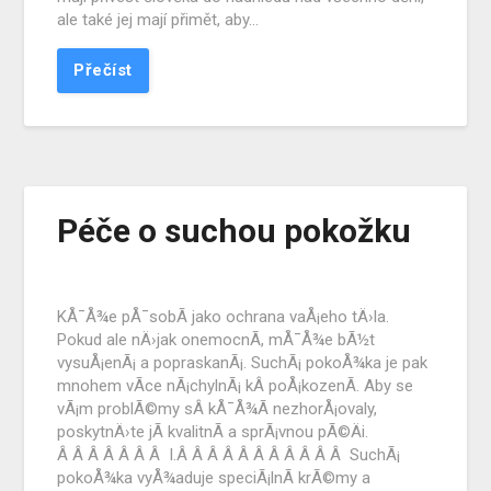
ale také jej mají přimět, aby…
Přečíst
Péče o suchou pokožku
KÅ¯Å¾e pÅ¯sobÃ­ jako ochrana vaÅ¡eho tÄ›la.
Pokud ale nÄ›jak onemocnÃ­, mÅ¯Å¾e bÃ½t
vysuÅ¡enÃ¡ a popraskanÃ¡. SuchÃ¡ pokoÅ¾ka je pak
mnohem vÃ­ce nÃ¡chylnÃ¡ kÂ poÅ¡kozenÃ­. Aby se
vÃ¡m problÃ©my sÂ kÅ¯Å¾Ã­ nezhorÅ¡ovaly,
poskytnÄ›te jÃ­ kvalitnÃ­ a sprÃ¡vnou pÃ©Äi.
Â Â Â Â Â Â Â I.Â Â Â Â Â Â Â Â Â Â Â SuchÃ¡
pokoÅ¾ka vyÅ¾aduje speciÃ¡lnÃ­ krÃ©my a