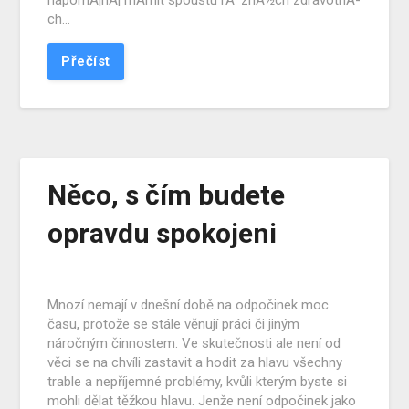
napomÃ¡hÃ¡ mÃ­rnit spoustu rÅ¯znÃ½ch zdravotnÃ­
ch…
Přečíst
Něco, s čím budete
opravdu spokojeni
Mnozí nemají v dnešní době na odpočinek moc
času, protože se stále věnují práci či jiným
náročným činnostem. Ve skutečnosti ale není od
věci se na chvíli zastavit a hodit za hlavu všechny
trable a nepříjemné problémy, kvůli kterým byste si
mohli dělat těžkou hlavu. Jenže není odpočinek jako