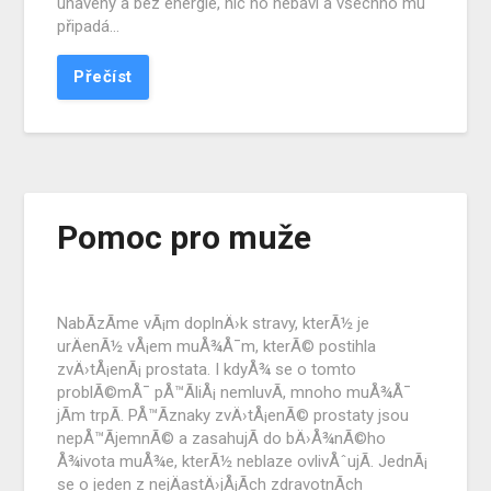
unavený a bez energie, nic ho nebaví a všechno mu
připadá…
Přečíst
Pomoc pro muže
NabÃ­zÃ­me vÃ¡m doplnÄ›k stravy, kterÃ½ je
urÄenÃ½ vÅ¡em muÅ¾Å¯m, kterÃ© postihla
zvÄ›tÅ¡enÃ¡ prostata. I kdyÅ¾ se o tomto
problÃ©mÅ¯ pÅ™Ã­liÅ¡ nemluvÃ­, mnoho muÅ¾Å¯
jÃ­m trpÃ­. PÅ™Ã­znaky zvÄ›tÅ¡enÃ© prostaty jsou
nepÅ™Ã­jemnÃ© a zasahujÃ­ do bÄ›Å¾nÃ©ho
Å¾ivota muÅ¾e, kterÃ½ neblaze ovlivÅˆujÃ­. JednÃ¡
se o jeden z nejÄastÄ›jÅ¡Ã­ch zdravotnÃ­ch