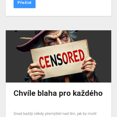
Přečíst
Chvíle blaha pro každého
Snad každý někdy přemýšlel nad tím, jak by mohl