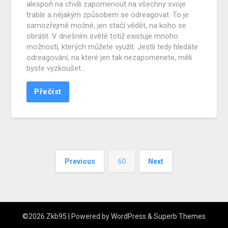
alespoň na chvíli zapomenout na všechny svoje
trable a nějakým způsobem se odreagovat. To je
samozřejmě možné, jen stačí vědět, na koho se
obrátit. V dnešním světě totiž existuje mnoho
možností, kterých můžete využít. Jestli tedy hledáte
odreagování, na které jen tak nezapomenete, měli
byste vyzkoušet…
Přečíst
Previous
60
Next
©2026 Zkb95
| Powered by
WordPress
&
Superb Themes