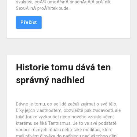
svalstva, coÅ¾ umoÅ¾nÃ­ snadnÄ›jÅ¡Ã­ prÅ¯nik.
SexuÃ¡lnÃ­ proÅ¾itek bude…
Přečíst
Historie tomu dává ten
správný nadhled
Dávno je tomu, co se lidé začali zajímat o své tělo.
Díky jejich vlastnostem, obzvláště pak zvídavosti, ale
také touze vyzkoušet něco nového vzniklo učení,
kterému se říká Tantrismus. Je to ve své podstatě
soubor různých rituálu nebo také meditací, které
mají přivést člověka do nadhledu nad všechno dění,