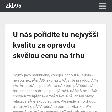
Zkb95
U nás pořídíte tu nejvyšší
kvalitu za opravdu
skvělou cenu na trhu
Pojmy jako marihuana, konopÃ­ nebo trÃ¡va jistÄ›
nejsou neznÃ¡mÃ© nikomu z VÃ¡s. Je pravdou, Å¾e
vÄ›tÅ¡ina lidÃ­ si pod tÃ­mto nÃ¡zvem pÅ™edstavÃ­
halucinogennÃ­ drogu, po jejÃ­mÅ¾ uÅ¾itÃ­ se lidÃ©
chovajÃ­ zvlÃ¡Å¡tnÄ› a zaÅ¾Ã­vajÃ­ rÅ¯znÃ© stavy
relaxace aÅ¾ jakoby euforie. Ale nejde jen o drogu,
ale takÃ© o pÅ™Ã­rodnÃ­ho pomocnÃ­ka, kterÃ½