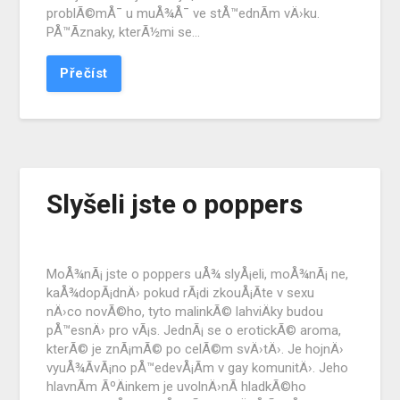
problÃ©mÅ¯ u muÅ¾Å¯ ve stÅ™ednÃ­m vÄ›ku.
PÅ™Ã­znaky, kterÃ½mi se…
Přečíst
Slyšeli jste o poppers
MoÅ¾nÃ¡ jste o poppers uÅ¾ slyÅ¡eli, moÅ¾nÃ¡ ne,
kaÅ¾dopÃ¡dnÄ› pokud rÃ¡di zkouÅ¡Ã­te v sexu
nÄ›co novÃ©ho, tyto malinkÃ© lahviÄky budou
pÅ™esnÄ› pro vÃ¡s. JednÃ¡ se o erotickÃ© aroma,
kterÃ© je znÃ¡mÃ© po celÃ©m svÄ›tÄ›. Je hojnÄ›
vyuÅ¾Ã­vÃ¡no pÅ™edevÅ¡Ã­m v gay komunitÄ›. Jeho
hlavnÃ­m ÃºÄinkem je uvolnÄ›nÃ­ hladkÃ©ho