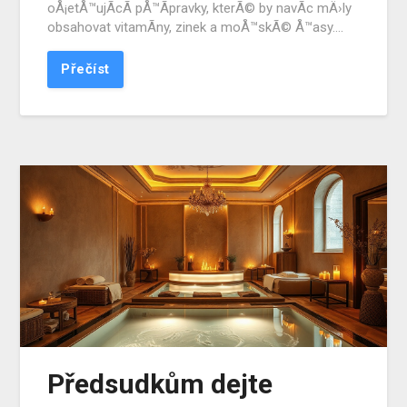
oÅ¡etÅ™ujÃ­cÃ­ pÅ™Ã­pravky, kterÃ© by navÃ­c mÄ›ly
obsahovat vitamÃ­ny, zinek a moÅ™skÃ© Å™asy….
Přečíst
Předsudkům dejte