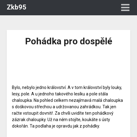
Zkb95
Pohádka pro dospělé
Bylo, nebylo jedno království. A v tom království byly louky,
lesy, pole. A u jednoho takového lesíku a pole stála
chaloupka. Na pohled celkem nezajímavá malá chaloupka
s doškovou střechou a udržovanou zahrádkou. Tak jen
račte vstoupit dovnitř. Za chvíli uvidíte ten pohádkový
zázrak chaloupky. Už na něm stojíte, koukáte s ústy
dokořán. Ta podlaha je opravdu jak z pohádky.