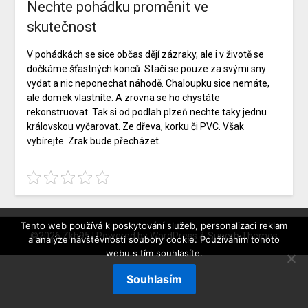
Nechte pohádku proměnit ve
skutečnost
V pohádkách se sice občas dějí zázraky, ale i v životě se
dočkáme šťastných konců. Stačí se pouze za svými sny
vydat a nic neponechat náhodě. Chaloupku sice nemáte,
ale domek vlastníte. A zrovna se ho chystáte
rekonstruovat. Tak si od
podlah plzeň
nechte taky jednu
královskou vyčarovat. Ze dřeva, korku či PVC. Však
vybírejte. Zrak bude přecházet.
Tento web používá k poskytování služeb, personalizaci reklam
©2026 Zkb95
| Powered by
WordPress
&
Superb Themes
a analýze návštěvnosti soubory cookie. Používáním tohoto
webu s tím souhlasíte.
Souhlasím