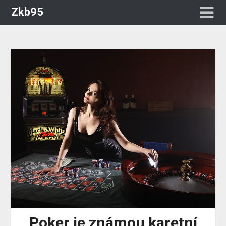
Zkb95
Poker je známou karetní