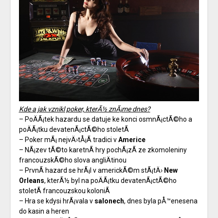
Kde a jak vznikl poker, kterÃ½ znÃ¡me dnes?
– PoÄÃ¡tek hazardu se datuje ke konci osmnÃ¡ctÃ©ho a
poÄÃ¡tku devatenÃ¡ctÃ©ho stoletÃ­
– Poker mÃ¡ nejvÄ›tÅ¡Ã­ tradici v
Americe
– NÃ¡zev tÃ©to karetnÃ­ hry pochÃ¡zÃ­ ze zkomoleniny
francouzskÃ©ho slova angliÄtinou
– PrvnÃ­ hazard se hrÃ¡l v americkÃ©m stÃ¡tÄ›
New
Orleans
, kterÃ½ byl na poÄÃ¡tku devatenÃ¡ctÃ©ho
stoletÃ­ francouzskou koloniÃ­
– Hra se kdysi hrÃ¡vala v
salonech
, dnes byla pÅ™enesena
do kasin a heren