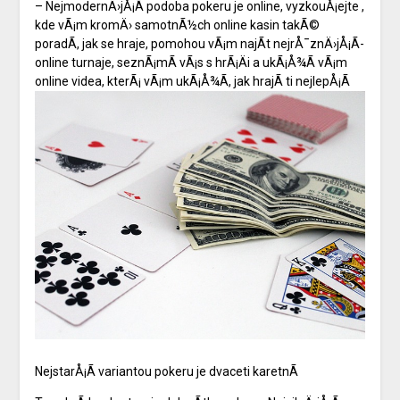
– NejmodernÄ›jÅ¡Ã­ podoba pokeru je online, vyzkouÅ¡ejte
,
kde vÃ¡m kromÄ› samotnÃ½ch online kasin takÃ©
poradÃ­, jak se hraje, pomohou vÃ¡m najÃ­t nejrÅ¯znÄ›jÅ¡Ã­
online turnaje, seznÃ¡mÃ­ vÃ¡s s hrÃ¡Äi a ukÃ¡Å¾Ã­ vÃ¡m
online videa, kterÃ¡ vÃ¡m ukÃ¡Å¾Ã­, jak hrajÃ­ ti nejlepÅ¡Ã­
NejstarÅ¡Ã­ variantou pokeru je dvaceti karetnÃ­