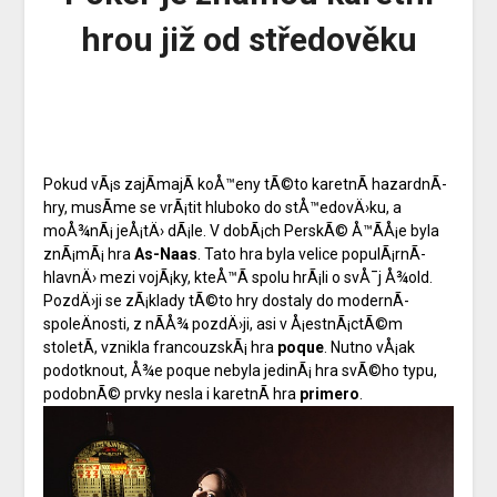
hrou již od středověku
Pokud vÃ¡s zajÃ­majÃ­ koÅ™eny tÃ©to karetnÃ­ hazardnÃ­
hry, musÃ­me se vrÃ¡tit hluboko do stÅ™edovÄ›ku, a
moÅ¾nÃ¡ jeÅ¡tÄ› dÃ¡le. V dobÃ¡ch PerskÃ© Å™Ã­Å¡e byla
znÃ¡mÃ¡ hra
As-Naas
. Tato hra byla velice populÃ¡rnÃ­
hlavnÄ› mezi vojÃ¡ky, kteÅ™Ã­ spolu hrÃ¡li o svÅ¯j Å¾old.
PozdÄ›ji se zÃ¡klady tÃ©to hry dostaly do modernÃ­
spoleÄnosti, z nÃ­Å¾ pozdÄ›ji, asi v Å¡estnÃ¡ctÃ©m
stoletÃ­, vznikla francouzskÃ¡ hra
poque
. Nutno vÅ¡ak
podotknout, Å¾e poque nebyla jedinÃ¡ hra svÃ©ho typu,
podobnÃ© prvky nesla i karetnÃ­ hra
primero
.