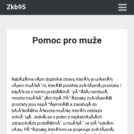
Zkb95
Pomoc pro muže
NabÃ­zÃ­me vÃ¡m doplnÄ›k stravy, kterÃ½ je urÄenÃ½
vÅ¡em muÅ¾Å¯m, kterÃ© postihla zvÄ›tÅ¡enÃ¡ prostata. I
kdyÅ¾ se o tomto problÃ©mÅ¯ pÅ™Ã­liÅ¡ nemluvÃ­,
mnoho muÅ¾Å¯ jÃ­m trpÃ­. PÅ™Ã­znaky zvÄ›tÅ¡enÃ©
prostaty jsou nepÅ™Ã­jemnÃ© a zasahujÃ­ do
bÄ›Å¾nÃ©ho Å¾ivota muÅ¾e, kterÃ½ neblaze
ovlivÅˆujÃ­. JednÃ¡ se o jeden z nejÄastÄ›jÅ¡Ã­ch
zdravotnÃ­ch problÃ©mÅ¯ u muÅ¾Å¯ ve stÅ™ednÃ­m
vÄ›ku. PÅ™Ã­znaky, kterÃ½mi se projevuje zvÄ›tÅ¡enÃ¡