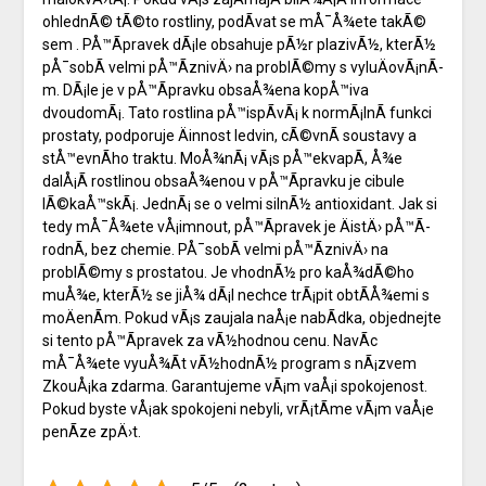
ohlednÃ© tÃ©to rostliny, podÃ­vat se mÅ¯Å¾ete takÃ©
sem
. PÅ™Ã­pravek dÃ¡le obsahuje pÃ½r plazivÃ½, kterÃ½
pÅ¯sobÃ­ velmi pÅ™Ã­znivÄ› na problÃ©my s vyluÄovÃ¡nÃ­
m. DÃ¡le je v pÅ™Ã­pravku obsaÅ¾ena kopÅ™iva
dvoudomÃ¡. Tato rostlina pÅ™ispÃ­vÃ¡ k normÃ¡lnÃ­ funkci
prostaty, podporuje Äinnost ledvin, cÃ©vnÃ­ soustavy a
stÅ™evnÃ­ho traktu. MoÅ¾nÃ¡ vÃ¡s pÅ™ekvapÃ­, Å¾e
dalÅ¡Ã­ rostlinou obsaÅ¾enou v pÅ™Ã­pravku je cibule
lÃ©kaÅ™skÃ¡. JednÃ¡ se o velmi silnÃ½ antioxidant. Jak si
tedy mÅ¯Å¾ete vÅ¡imnout, pÅ™Ã­pravek je ÄistÄ› pÅ™Ã­
rodnÃ­, bez chemie. PÅ¯sobÃ­ velmi pÅ™Ã­znivÄ› na
problÃ©my s prostatou. Je vhodnÃ½ pro kaÅ¾dÃ©ho
muÅ¾e, kterÃ½ se jiÅ¾ dÃ¡l nechce trÃ¡pit obtÃ­Å¾emi s
moÄenÃ­m. Pokud vÃ¡s zaujala naÅ¡e nabÃ­dka, objednejte
si tento pÅ™Ã­pravek za vÃ½hodnou cenu. NavÃ­c
mÅ¯Å¾ete vyuÅ¾Ã­t vÃ½hodnÃ½ program s nÃ¡zvem
ZkouÅ¡ka zdarma. Garantujeme vÃ¡m vaÅ¡i spokojenost.
Pokud byste vÅ¡ak spokojeni nebyli, vrÃ¡tÃ­me vÃ¡m vaÅ¡e
penÃ­ze zpÄ›t.