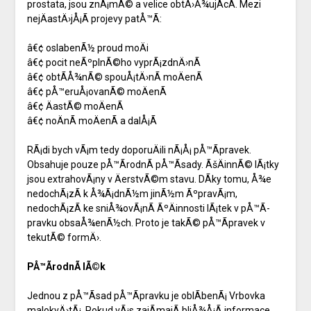
prostata, jsou znÃ¡mÃ© a velice obtÄ›Å¾ujÃ­cÃ­. Mezi
nejÄastÄ›jÅ¡Ã­ projevy patÅ™Ã­:
â€¢ oslabenÃ½ proud moÄi
â€¢ pocit neÃºplnÃ©ho vyprÃ¡zdnÄ›nÃ­
â€¢ obtÃ­Å¾nÃ© spouÅ¡tÄ›nÃ­ moÄenÃ­
â€¢ pÅ™eruÅ¡ovanÃ© moÄenÃ­
â€¢ ÄastÃ© moÄenÃ­
â€¢ noÄnÃ­ moÄenÃ­ a dalÅ¡Ã­
RÃ¡di bych vÃ¡m tedy doporuÄili nÃ¡Å¡ pÅ™Ã­pravek.
Obsahuje pouze pÅ™Ã­rodnÃ­ pÅ™Ã­sady. ÃšÄinnÃ© lÃ¡tky
jsou extrahovÃ¡ny v ÄerstvÃ©m stavu. DÃ­ky tomu, Å¾e
nedochÃ¡zÃ­ k Å¾Ã¡dnÃ½m jinÃ½m ÃºpravÃ¡m,
nedochÃ¡zÃ­ ke sniÅ¾ovÃ¡nÃ­ ÃºÄinnosti lÃ¡tek v pÅ™Ã­
pravku obsaÅ¾enÃ½ch. Proto je takÃ© pÅ™Ã­pravek v
tekutÃ© formÄ›.
PÅ™Ã­rodnÃ­ lÃ©k
Jednou z pÅ™Ã­sad pÅ™Ã­pravku je oblÃ­benÃ¡ Vrbovka
malokvÄ›tÃ¡. Pokud vÃ¡s zajÃ­majÃ­ bliÅ¾Å¡Ã­ informace