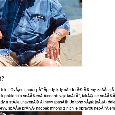
t?
 ti let. OvÅ¡em jsou i pÅ™Ã­pady, kdy nÄ›kterÃ© Å¾eny zaÄÃ­naj
k poklesu a snÃ­Å¾enÃ­ Äinnosti vajeÄnÃ­kÅ¯, takÃ© se snÃ­Å¾Ã­
y a stÃ¡le unavenÃ© Äi nevyspanÃ©. Je toho vÅ¡ak jeÅ¡tÄ› dalek
evy, spÃ­Å¡e prÃ¡vÄ› naopak mnoho z nich je opravdu nepÅ™Ã­je