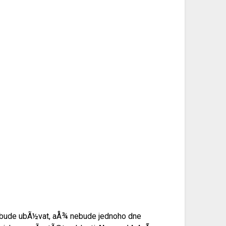
alu bude ubÃ½vat, aÅ¾ nebude jednoho dne