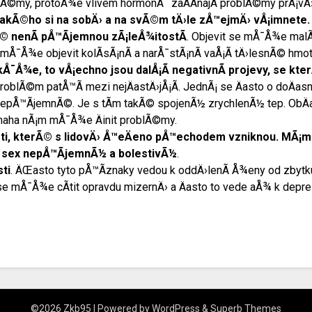
lÃ©my, protoÅ¾e vlivem hormonÅ¯ zaÄÃ­najÃ­ problÃ©my prÃ¡vÄ› j
jakÃ©ho si na sobÄ› a na svÃ©m tÄ›le zÅ™ejmÄ› vÅ¡imnete.
© nenÃ­ pÅ™Ã­jemnou zÃ¡leÅ¾itostÃ­
. Objevit se mÅ¯Å¾e mal
 mÅ¯Å¾e objevit kolÃ­sÃ¡nÃ­ a narÅ¯stÃ¡nÃ­ vaÅ¡Ã­ tÄ›lesnÃ© hmot
Å¯Å¾e, to vÅ¡echno jsou dalÅ¡Ã­ negativnÃ­ projevy, se kt
problÃ©m patÅ™Ã­ mezi nejÄastÄ›jÅ¡Ã­. JednÃ¡ se Äasto o doÄasnÃ
 nepÅ™Ã­jemnÃ©. Je s tÃ­m takÃ© spojenÃ½ zrychlenÃ½ tep. ObÄa
¡maha nÃ¡m mÅ¯Å¾e Äinit problÃ©my.
arosti, kterÃ© s lidovÄ› Å™eÄeno pÅ™echodem vzniknou. MÃ¡
sex nepÅ™Ã­jemnÃ½ a bolestivÃ½
.
ti
. ÄŒasto tyto pÅ™Ã­znaky vedou k oddÄ›lenÃ­ Å¾eny od zbytku
e mÅ¯Å¾e cÃ­tit opravdu mizernÄ› a Äasto to vede aÅ¾ k depre
©2026 Zkb95
| Powered by
WordPress
&
Superb Themes