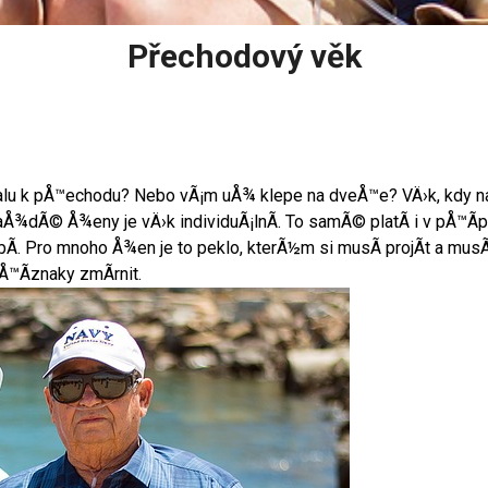
Přechodový věk
alu k pÅ™echodu? Nebo vÃ¡m uÅ¾ klepe na dveÅ™e? VÄ›k, kdy n
aÅ¾dÃ© Å¾eny je vÄ›k individuÃ¡lnÃ­. To samÃ© platÃ­ i v pÅ™Ã­p
­. Pro mnoho Å¾en je to peklo, kterÃ½m si musÃ­ projÃ­t a musÃ­ 
Å™Ã­znaky zmÃ­rnit.