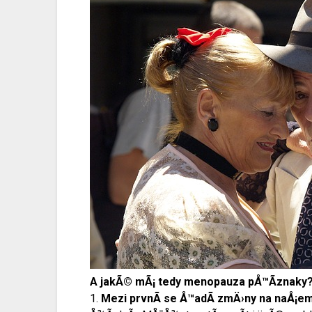
A jakÃ© mÃ¡ tedy
menopauza pÅ™Ã­znaky
1.
Mezi prvnÃ­ se Å™adÃ­ zmÄ›ny na naÅ¡em