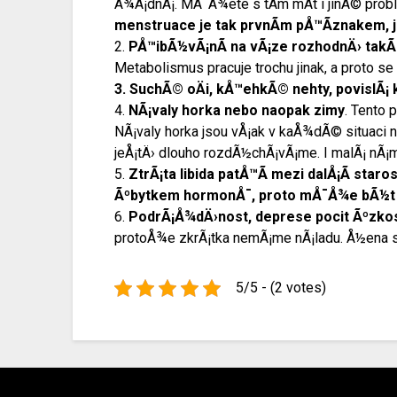
Å¾Ã¡dnÃ¡. MÅ¯Å¾ete s tÃ­m mÃ­t i jinÃ© prob
menstruace je tak prvnÃ­m pÅ™Ã­znakem, 
2.
PÅ™ibÃ½vÃ¡nÃ­ na vÃ¡ze rozhodnÄ› takÃ
Metabolismus pracuje trochu jinak, a proto se
3.
SuchÃ© oÄi, kÅ™ehkÃ© nehty, povislÃ¡ k
4.
NÃ¡valy horka nebo naopak zimy
. Tento 
NÃ¡valy horka jsou vÅ¡ak v kaÅ¾dÃ© situaci
jeÅ¡tÄ› dlouho rozdÃ½chÃ¡vÃ¡me. I malÃ¡ nÃ
5.
ZtrÃ¡ta libida patÅ™Ã­ mezi dalÅ¡Ã­ st
Ãºbytkem hormonÅ¯, proto mÅ¯Å¾e bÃ½t 
6.
PodrÃ¡Å¾dÄ›nost, deprese pocit Ãºzkos
protoÅ¾e zkrÃ¡tka nemÃ¡me nÃ¡ladu. Å½ena s
5/5 - (2 votes)