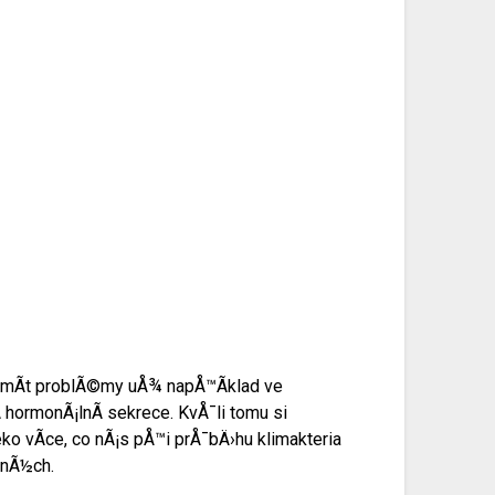
Ã­ mÃ­t problÃ©my uÅ¾ napÅ™Ã­klad ve
 hormonÃ¡lnÃ­ sekrece. KvÅ¯li tomu si
o vÃ­ce, co nÃ¡s pÅ™i prÅ¯bÄ›hu klimakteria
mnÃ½ch.