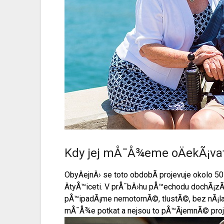
Kdy jej mÅ¯Å¾eme oÄekÃ¡va
ObyÄejnÄ› se toto obdobÃ­ projevuje okolo 50
ÄtyÅ™iceti. V prÅ¯bÄ›hu pÅ™echodu dochÃ¡zÃ­ 
pÅ™ipadÃ¡me nemotornÃ©, tlustÃ©, bez nÃ¡lad
mÅ¯Å¾e potkat a nejsou to pÅ™Ã­jemnÃ© proj