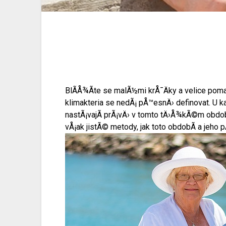
BlÃ­Å¾Ã­te se malÃ½mi krÅ¯Äky a velice pom
klimakteria se nedÃ¡ pÅ™esnÄ› definovat. U k
nastÃ¡vajÃ­ prÃ¡vÄ› v tomto tÄ›Å¾kÃ©m obdobÃ
vÅ¡ak jistÃ© metody, jak toto obdobÃ­ a jeho p