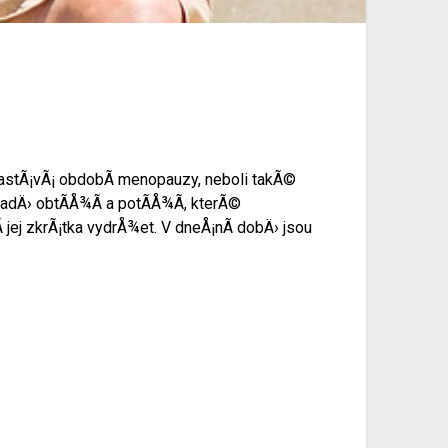
astÃ¡vÃ¡ obdobÃ­ menopauzy, neboli takÃ©
adÄ› obtÃ­Å¾Ã­ a potÃ­Å¾Ã­, kterÃ©
jej zkrÃ¡tka vydrÅ¾et. V dneÅ¡nÃ­ dobÄ› jsou