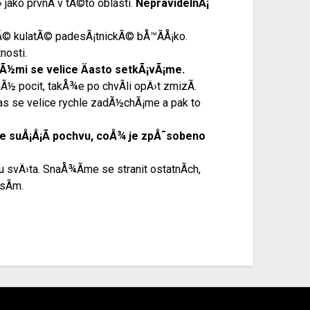
ako prvnÃ­ v tÃ©to oblasti.
NepravidelnÃ¡
Ã© kulatÃ© padesÃ¡tnickÃ© bÅ™Ã­Å¡ko.
nosti.
erÃ½mi se velice Äasto setkÃ¡vÃ¡me.
½ pocit, takÅ¾e po chvÃ­li opÄ›t zmizÃ­.
s se velice rychle zadÃ½chÃ¡me a pak to
me suÅ¡Å¡Ã­ pochvu, coÅ¾ je zpÅ¯sobeno
 svÄ›ta. SnaÅ¾Ã­me se stranit ostatnÃ­ch,
sÃ­m.