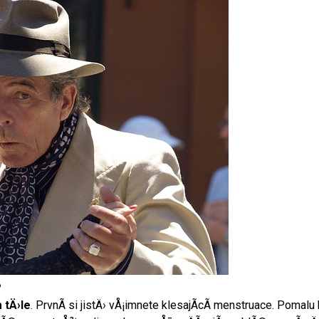
?
 tÄ›le
. PrvnÃ­ si jistÄ› vÅ¡imnete klesajÃ­cÃ­ menstruace. Pom