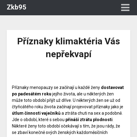
Zkb95
Příznaky klimaktéria Vás
nepřekvapí
Příznaky menopauzy
se začínají u každé ženy
dostavovat
po padesátém roku
jejího života, ale u některých žen
může toto období přijít už dříve. U některých žen se už od
čtyřicátého roku života začínají projevovat příznaky jako je
útlum činnosti vaječníků
a ztráta chuti na sex a podobně.
Jde o období, které s sebou
přináší ztrátu plodnosti
.
Některé ženy toto období očekávají s tím, že jsou rády, že
se zbaví konečně svých ženských každoměsíčních