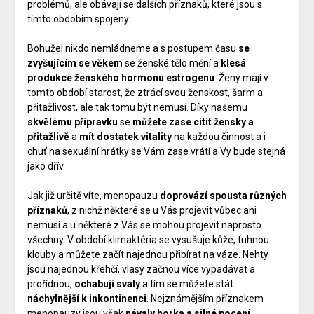
problémů, ale obávají se dalších příznaků, které jsou s
tímto obdobím spojeny.
Bohužel nikdo nemládneme a s postupem času
se
zvyšujícím se věkem
se ženské tělo mění a
klesá
produkce ženského hormonu estrogenu
. Ženy mají v
tomto období starost, že ztrácí svou ženskost, šarm a
přitažlivost, ale tak tomu být nemusí. Díky našemu
skvělému přípravku
se
můžete zase cítit
žensky a
přitažlivě
a
mít dostatek vitality
na každou činnost a i
chuť na sexuální hrátky se Vám zase vrátí a Vy bude stejná
jako dřív.
Jak již určitě víte, menopauzu
doprovází spousta různých
příznaků
, z nichž některé se u Vás projevit vůbec ani
nemusí a u některé z Vás se mohou projevit naprosto
všechny. V období klimaktéria se vysušuje kůže, tuhnou
klouby a můžete začít najednou přibírat na váze. Nehty
jsou najednou křehčí, vlasy začnou více vypadávat a
prořídnou,
ochabují svaly
a tím se můžete stát
náchylnější k inkontinenci
. Nejznámějším příznakem
menopauzy jsou však
návaly horka a silné pocení