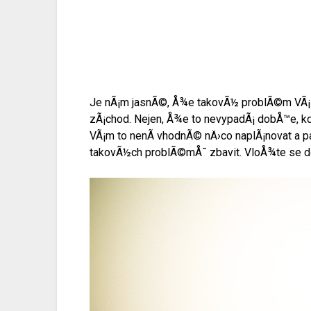
Je nÃ¡m jasnÃ©, Å¾e takovÃ½ problÃ©m VÃ
zÃ¡chod. Nejen, Å¾e to nevypadÃ¡ dobÅ™e,
VÃ¡m to nenÃ­ vhodnÃ© nÄ›co naplÃ¡novat a p
takovÃ½ch problÃ©mÅ¯ zbavit. VloÅ¾te se do 