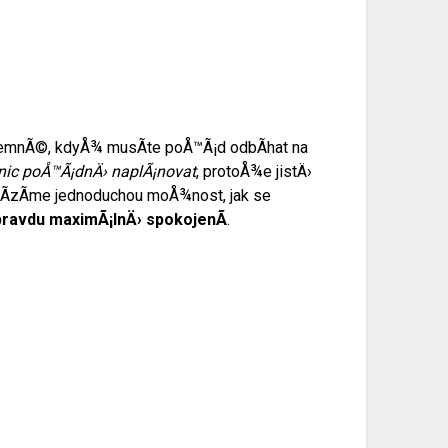
jemnÃ©, kdyÅ¾ musÃ­te poÅ™Ã¡d odbÃ­hat na
 nic poÅ™Ã¡dnÄ› naplÃ¡novat
, protoÅ¾e jistÄ›
abÃ­zÃ­me jednoduchou moÅ¾nost, jak se
ravdu maximÃ¡lnÄ› spokojenÃ­
.