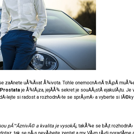
ase zaÄnete uÅ¾Ã­vat Å¾ivota. Tohle onemocnÄ›nÃ­ trÃ¡pÃ­ muÅ¾e 
.
Prostata
je Å¾lÃ¡za, jejÃ­Å¾ sekret je souÄÃ¡stÃ­ ejakulÃ¡tu. Je
te si radost a rozhodnÄ›te se sprÃ¡vnÄ› a vyberte si lÃ©ky od
sou pÅ™Ã­znivÃ© a kvalita je vysokÃ¡
, takÅ¾e se bÃ¡t rozhodnÄ›
 dotaz, tak se nÃ¡s nevÃ¡hejte zeptat a my VÃ¡m rÃ¡di poradÃ­me 