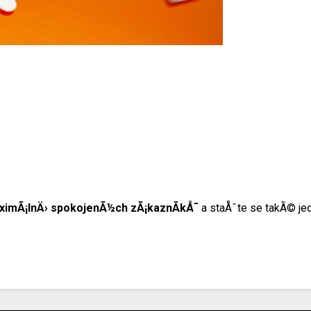
ximÃ¡lnÄ› spokojenÃ½ch zÃ¡kaznÃ­kÅ¯
a staÅˆte se takÃ© jedn