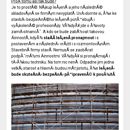
ProÄ tomu asi tak bude?
Je to prostÃ©. NÃ¡kup leÅ¡enÃ­ a jeho nÃ¡slednÃ©
skladovÃ¡nÃ­ se firmÃ¡m nevyplatÃ­. UvÄ›domte si, Å¾e ke
stavbÄ› bezpeÄnÃ©ho leÅ¡enÃ­ potÅ™ebujÃ­ i
vyÅ¡kolenÃ© profesionÃ¡ly. VÅ¾dyÅ¥ jde o Å¾ivoty
zamÄ›stnancÅ¯. A kdo se bude zabÃ½vat takovou
ÄinnostÃ­, kdyÅ¾
staÄÃ­ leÅ¡enÃ­ pronajmout
i s
postavenÃ­m a nÃ¡slednÄ› vrÃ¡tit i s rozmontovÃ¡nÃ­m.
StavebnÃ­ firmy stavÃ­. NemusÃ­ se zaobÃ­rat
podpÅ¯rnÃ½mi Äinnostmi. VÅ¾dyÅ¥ si pronajÃ­majÃ­ i
tÄ›Å¾kou techniku. Na tom nic nenÃ­. Odpadne jim jedna
velkÃ¡ starost a hlavnÄ› budou mÃ­t jistotu, Å¾e
leÅ¡enÃ­
bude skuteÄnÄ› bezpeÄnÄ› pÅ™ipravenÃ© k pouÅ¾itÃ­
.