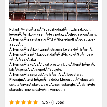
Pokud i Vy stojÃ­te pÅ™ed rozhodnutÃ­m, zda zakoupit
leÅ¡enÃ­, Äi nikoliv, vezmÄ›te v potaz
vÃ½hody pronÃ¡jmu
.
Â· NemusÃ­te se starat o ÃºdrÅ¾bu jednotlivÃ½ch trubek
a spojÅ¯.
Â· NemusÃ­te Å¡kolit zamÄ›stnance ke stavbÄ› leÅ¡enÃ­.
Â· NemusÃ­te pÅ™ikupovat dalÅ¡Ã­ dÃ­ly, kdyÅ¾ pÅ¯jde o
vÄ›tÅ¡Ã­ zakÃ¡zku.
Â· NemusÃ­te vyÄleÅˆovat prostory k uloÅ¾enÃ­ leÅ¡enÃ­,
kdyÅ¾ jej prÃ¡vÄ› nepotÅ™ebujete.
Â· NemusÃ­te se prostÄ› o leÅ¡enÃ­ vÅ¯bec starat.
PronajmÄ›te si leÅ¡enÃ­
na dobu, kterou potÅ™ebujete k
uskuteÄnÄ›nÃ­ stavby, a o vÃ­c se nestarejte. VÅ¡ak mÃ¡te
starosti s mnoha dalÅ¡Ã­mi Äinnostmi.
5/5 - (1 vote)