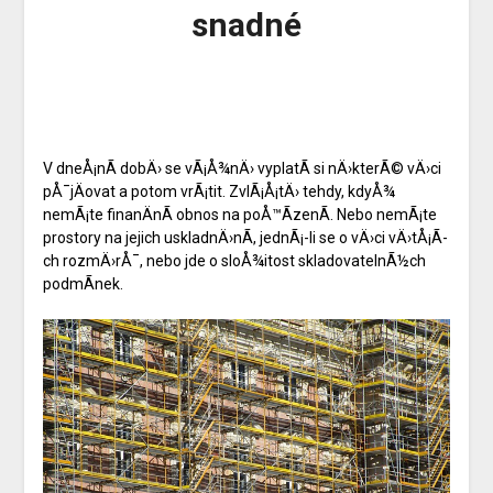
snadné
V dneÅ¡nÃ­ dobÄ› se vÃ¡Å¾nÄ› vyplatÃ­ si nÄ›kterÃ© vÄ›ci
pÅ¯jÄovat a potom vrÃ¡tit. ZvlÃ¡Å¡tÄ› tehdy, kdyÅ¾
nemÃ¡te finanÄnÃ­ obnos na poÅ™Ã­zenÃ­. Nebo nemÃ¡te
prostory na jejich uskladnÄ›nÃ­, jednÃ¡-li se o vÄ›ci vÄ›tÅ¡Ã­
ch rozmÄ›rÅ¯, nebo jde o sloÅ¾itost skladovatelnÃ½ch
podmÃ­nek.