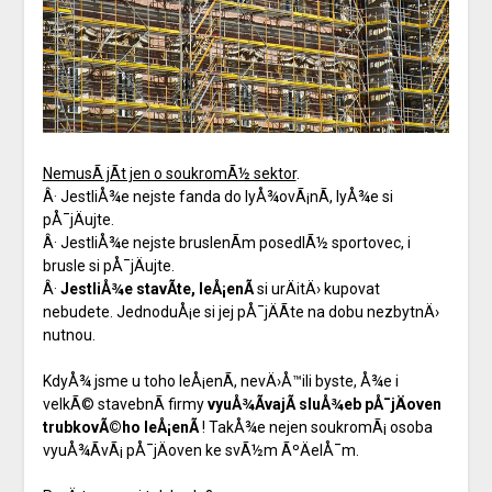
NemusÃ­ jÃ­t jen o soukromÃ½ sektor
.
Â· JestliÅ¾e nejste fanda do lyÅ¾ovÃ¡nÃ­, lyÅ¾e si
pÅ¯jÄujte.
Â· JestliÅ¾e nejste bruslenÃ­m posedlÃ½ sportovec, i
brusle si pÅ¯jÄujte.
Â·
JestliÅ¾e stavÃ­te, leÅ¡enÃ­
si urÄitÄ› kupovat
nebudete. JednoduÅ¡e si jej pÅ¯jÄÃ­te na dobu nezbytnÄ›
nutnou.
KdyÅ¾ jsme u toho leÅ¡enÃ­, nevÄ›Å™ili byste, Å¾e i
velkÃ© stavebnÃ­ firmy
vyuÅ¾Ã­vajÃ­ sluÅ¾eb pÅ¯jÄoven
trubkovÃ©ho leÅ¡enÃ­
! TakÅ¾e nejen soukromÃ¡ osoba
vyuÅ¾Ã­vÃ¡ pÅ¯jÄoven ke svÃ½m ÃºÄelÅ¯m.