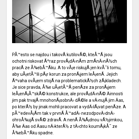
PÅ™esto se najdou i takovÃ­ kutilovÃ©, kteÅ™Ã­ jsou
ochotni riskovat Ãºraz provÃ¡dÄ›nÃ­m zmÃ­nÄ›nÃ½ch
pracÃ­ ze Å¾ebÅ™Ã­ku. A to vÅ¡e riskujÃ­ jen kvÅ¯li tomu,
aby uÅ¡etÅ™ili pÃ¡r korun za pronÃ¡jem leÅ¡enÃ­. Jejich
Ãºvaha ovÅ¡em stojÃ­ na problematickÃ½ch zÃ¡kladech.
Je sice pravda, Å¾e uÅ¡etÅ™Ã­ penÃ­ze za pronÃ¡jem
leÅ¡enÃ¡Å™skÃ© konstrukce, ale provÃ¡dÄ›nÃ© Äinnosti
jim pak trvajÃ­ mnohonÃ¡sobnÄ› dÃ©le a vÄ›nujÃ­ jim Äas,
po kterÃ½ by jinak mohli pracovat a vydÄ›lÃ¡vat penÃ­ze. A
pÅ™edevÅ¡Ã­m tak v prvnÃ­ Å™adÄ› nezodpovÄ›dnÄ›
ohroÅ¾ujÃ­ svÃ© zdravÃ­. A nenÃ­ Å¾Ã¡dnou vÃ½jimkou,
Å¾e Äas od Äasu nÄ›kterÃ½ z tÄ›chto koumÃ¡kÅ¯ ze
Å¾ebÅ™Ã­ku spadne.