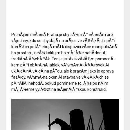
PronÃ¡jem
leÅ¡enÃ­ Praha
je chytrÃ½m Å™eÅ¡enÃ­m pro
vÅ¡echny, kdo se chystajÃ­ na prÃ¡ce ve vÃ½Å¡kÃ¡ch, pÅ™i
kterÃ½ch potÅ™ebujÃ­ mÃ­t k dispozici vÃ­ce manipulaÄnÃ­
ho prostoru, neÅ¾ kolik jim ho mÅ¯Å¾e nabÃ­dnout
tradiÄnÃ­ Å¾ebÅ™Ã­k. Ten je jistÄ› skvÄ›lÃ½m pomocnÃ­
kem pÅ™i obÃ­rÃ¡nÃ­ jablek, vÃ½mÄ›nÄ› Å¾Ã¡rovek Äi
uklÃ¡dÃ¡nÃ­ vÄ›cÃ­ na pÅ¯du, ale k pracÃ­m jako je oprava
fasÃ¡dy, vÃ½mÄ›na oken Äi stavba ve vÃ½Å¡kÃ¡ch se
pÅ™Ã­liÅ¡ nehodÃ­, pokud pomineme to, Å¾e po nÄ›m
mÅ¯Å¾eme vylÃ©zt na leÅ¡enÃ¡Å™skou konstrukci.