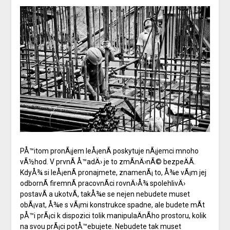
PÅ™itom pronÃ¡jem leÅ¡enÃ­ poskytuje nÃ¡jemci mnoho
vÃ½hod. V prvnÃ­ Å™adÄ› je to zmÃ­nÄ›nÃ© bezpeÄÃ­.
KdyÅ¾ si leÅ¡enÃ­ pronajmete, znamenÃ¡ to, Å¾e vÃ¡m jej
odbornÃ­ firemnÃ­ pracovnÃ­ci rovnÄ›Å¾ spolehlivÄ›
postavÃ­ a ukotvÃ­, takÅ¾e se nejen nebudete muset
obÃ¡vat, Å¾e s vÃ¡mi konstrukce spadne, ale budete mÃ­t
pÅ™i prÃ¡ci k dispozici tolik manipulaÄnÃ­ho prostoru, kolik
na svou prÃ¡ci potÅ™ebujete. Nebudete tak muset