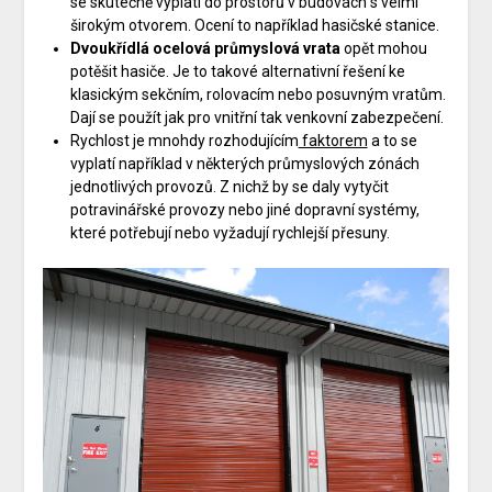
se skutečně vyplatí do prostorů v budovách s velmi
širokým otvorem. Ocení to například hasičské stanice.
Dvoukřídlá ocelová průmyslová vrata
opět mohou
potěšit hasiče. Je to takové alternativní řešení ke
klasickým sekčním, rolovacím nebo posuvným vratům.
Dají se použít jak pro vnitřní tak venkovní zabezpečení.
Rychlost je mnohdy rozhodujícím
faktorem
a to se
vyplatí například v některých průmyslových zónách
jednotlivých provozů. Z nichž by se daly vytyčit
potravinářské provozy nebo jiné dopravní systémy,
které potřebují nebo vyžadují rychlejší přesuny.