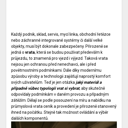
Každý podnik, sklad, servis, mycí linka, obchodní řetězce
nebo záchranné integrované systémy či další velké
objekty, musí být dokonale zabezpečeny. Přirozeně se
jedná o
vrata
, která se budou používat především k
průjezdu, to znamená pro vjezd i výjezd. Taková vrata
nejsou jen ochranou před nenechavci, ale i před
povětrnostními podmínkami. Dále díky modernímu
způsobu výroby a technologii zajišťují naprostý komfort
svých uživatelům. Teď je jen otázka
jaký materiál a
případně vůbec typologii vrat si vybrat
, aby skutečně
odpovídaly podmínkám v daném provozu a případným
zátěžím. Dělají se podle posouzení na míru a nabídku na
průmyslová vrata ceník
a provedení je přirozeně stanovený
ihned na počátku. Stejně tak možnost ovládání a výběr
dalších komponentů.