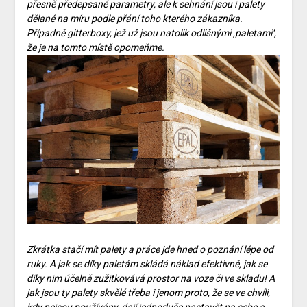
přesně předepsané parametry, ale k sehnání jsou i palety
dělané na míru podle přání toho kterého zákazníka.
Případně gitterboxy, jež už jsou natolik odlišnými ‚paletami‘,
že je na tomto místě opomeňme.
Zkrátka stačí mít palety a práce jde hned o poznání lépe od
ruky. A jak se díky paletám skládá náklad efektivně, jak se
díky nim účelně zužitkovává prostor na voze či ve skladu! A
jak jsou ty palety skvělé třeba i jenom proto, že se ve chvíli,