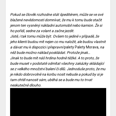
Pokud se člověk rozhodne stát špeditérem, může se ve své
blažené nevědomosti domnívat, že mu k tomu bude stačit
jenom ten vysněný nákladní automobil nebo kamion. Že si
ho pořídí, sedne za volant a začne jezdit.
Jistě, i tak tomu může být. Ovšem to jedině v případě, že
jeho klienti budou mít nejen co mu naložit, ale budou vlastnit
a dávat mu k dispozici i přepravní
palety Palety Morava
, na
něž bude možno náklad poskládat. Protože jinak…
Jinak to bude mít náš hrdina hodně těžké. A to proto, že
bude muset v podstatě odmítat všechny zakázky skládající
se z velkého množství balení či dílů. Jednoduše proto, že mu
je nikdo dobrovolně na korbu nosit nebude a pokud by si je
tam chtěl nanosit sám, uběhá se a bude mu to trvat
neskutečně dlouho.