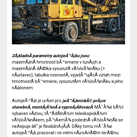
ZÃ¡kladnÃ­ parametry autojeÅ™Ã¡bu jsou:
maximÃ¡lnÃ­ hmotnost bÅ™emene v tunÃ¡ch a
maximÃ¡lnÃ­ dÃ©lka vysunutÃ­ vÃ½loÅ¾nÃ­ku (+
nÃ¡stavec), tabulka nosnostÃ­, vyjadÅ™ujÃ­cÃ­ vztah mezi
hmotnostÃ­ bÅ™emene, vysunutÃ­m vÃ½loÅ¾nÃ­ku a jeho
nÃ¡klonem.
AutojeÅ™Ã¡b je urÄen pro
jeÅ™Ã¡bnickÃ© prÃ¡ce
stavebnÃ­, montÃ¡Å¾nÃ­ a vyproÅ¡Å¥ovacÃ­
. MÅ¯Å¾e bÃ½t
vybaven vÃ¡hou, tÅ™Ã­dÃ­lnÃ½m teleskopickÃ½m
vÃ½loÅ¾nÃ­kem, pÅ™iÄemÅ¾ poslednÃ­ vÃ½loÅ¾nÃ­k se
neÄepuje â€“ je flexibilnÄ›jÅ¡Ã­. DÃ­ky tomu mÅ¯Å¾e
autojeÅ™Ã¡b pracovat i ve velmi nÃ¡roÄnÃ©m terÃ©nu.