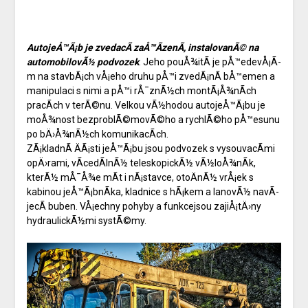
AutojeÅ™Ã¡b je zvedacÃ­ zaÅ™Ã­zenÃ­, instalovanÃ© na
automobilovÃ½ podvozek
. Jeho pouÅ¾itÃ­ je pÅ™edevÅ¡Ã­
m na stavbÃ¡ch vÅ¡eho druhu pÅ™i zvedÃ¡nÃ­ bÅ™emen a
manipulaci s nimi a pÅ™i rÅ¯znÃ½ch montÃ¡Å¾nÃ­ch
pracÃ­ch v terÃ©nu. Velkou vÃ½hodou autojeÅ™Ã¡bu je
moÅ¾nost bezproblÃ©movÃ©ho a rychlÃ©ho pÅ™esunu
po bÄ›Å¾nÃ½ch komunikacÃ­ch.
ZÃ¡kladnÃ­ ÄÃ¡sti jeÅ™Ã¡bu jsou podvozek s vysouvacÃ­mi
opÄ›rami, vÃ­cedÃ­lnÃ½ teleskopickÃ½ vÃ½loÅ¾nÃ­k,
kterÃ½ mÅ¯Å¾e mÃ­t i nÃ¡stavce, otoÄnÃ½ vrÅ¡ek s
kabinou jeÅ™Ã¡bnÃ­ka, kladnice s hÃ¡kem a lanovÃ½ navÃ­
jecÃ­ buben. VÅ¡echny pohyby a funkcejsou zajiÅ¡tÄ›ny
hydraulickÃ½mi systÃ©my.