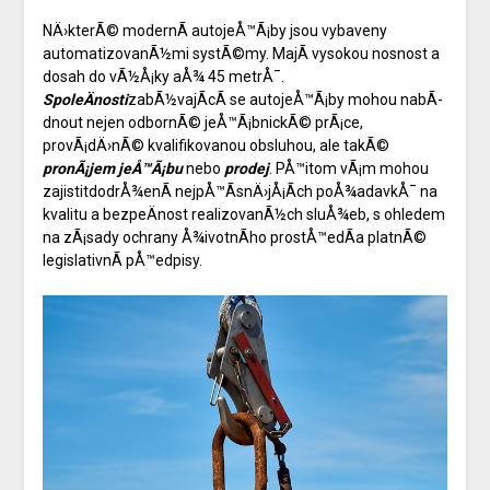
NÄ›kterÃ© modernÃ­
autojeÅ™Ã¡by
jsou vybaveny
automatizovanÃ½mi systÃ©my. MajÃ­ vysokou nosnost a
dosah do vÃ½Å¡ky aÅ¾ 45 metrÅ¯.
SpoleÄnosti
zabÃ½vajÃ­cÃ­ se autojeÅ™Ã¡by mohou nabÃ­
dnout nejen odbornÃ© jeÅ™Ã¡bnickÃ© prÃ¡ce,
provÃ¡dÄ›nÃ© kvalifikovanou obsluhou, ale takÃ©
pronÃ¡jem jeÅ™Ã¡bu
nebo
prodej
. PÅ™itom vÃ¡m mohou
zajistitdodrÅ¾enÃ­ nejpÅ™Ã­snÄ›jÅ¡Ã­ch poÅ¾adavkÅ¯ na
kvalitu a bezpeÄnost realizovanÃ½ch sluÅ¾eb, s ohledem
na zÃ¡sady ochrany Å¾ivotnÃ­ho prostÅ™edÃ­a platnÃ©
legislativnÃ­ pÅ™edpisy.