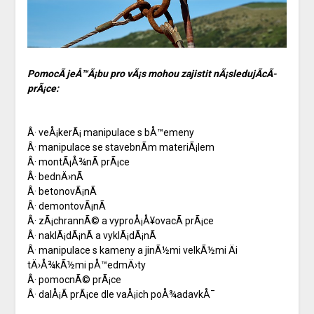
PomocÃ­ jeÅ™Ã¡bu pro vÃ¡s mohou zajistit nÃ¡sledujÃ­cÃ­
prÃ¡ce:
Â· veÅ¡kerÃ¡ manipulace s bÅ™emeny
Â· manipulace se stavebnÃ­m materiÃ¡lem
Â· montÃ¡Å¾nÃ­ prÃ¡ce
Â· bednÄ›nÃ­
Â· betonovÃ¡nÃ­
Â· demontovÃ¡nÃ­
Â· zÃ¡chrannÃ© a vyproÅ¡Å¥ovacÃ­ prÃ¡ce
Â· naklÃ¡dÃ¡nÃ­ a vyklÃ¡dÃ¡nÃ­
Â· manipulace s kameny a jinÃ½mi velkÃ½mi Äi
tÄ›Å¾kÃ½mi pÅ™edmÄ›ty
Â· pomocnÃ© prÃ¡ce
Â· dalÅ¡Ã­ prÃ¡ce dle vaÅ¡ich poÅ¾adavkÅ¯