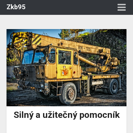
Zkb95
Silný a užitečný pomocník