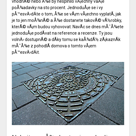
vhodnÃ© nebo Å¾e by nesplnilo vÅ¡echny vaÅ¡e
poÅ¾adavky na sto procent. JednoduÅ¡e se i vy
pÅ™esvÄ›dÄte o tom, Å¾e se vÃ¡m vÅ¡echno vyplatÃ­, jak
je to jen moÅ¾nÃ© a Å¾e dostanete takovÃ© vÃ½robky,
kterÃ© vÃ¡m budou vyhovovat. NavÃ­c se dnes mÅ¯Å¾ete
jednoduÅ¡e podÃ­vat na reference a recenze. Ty jsou
volnÄ› dostupnÃ© a dÃ­ky tomu se kaÅ¾dÃ½ zÃ¡kaznÃ­k
mÅ¯Å¾e z pohodlÃ­ domova o tomto vÅ¡em
pÅ™esvÄ›dÄit.