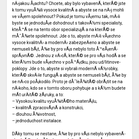
nÄ›jakou Å¡achtu? Chcete, aby bylo vybavenÃ­, kterÃ© jste
k tomu vyuÅ¾ili vysoce kvalitnÃ­ a abyste se na nÄ›j mohli
ve vÅ¡em spolehnout? Pokud je tomu vÅ¡emu tak, mÄ›li
byste se jednoduÅ¡e dohodnout s takovÃ½mi specialisty,
kteÅ™Ã­ se na tento obor specializujÃ­ a na kterÃ© se
mÅ¯Å¾ete spolehnout. Jde o to, abyste mÄ›li vÅ¡echno
vysoce kvalitnÄ› a modernÄ› zabezpeÄeno a abyste se
nemuseli bÃ¡t, Å¾e by pro vÃ¡s nebylo toto Å™eÅ¡enÃ­
sprÃ¡vnÃ©. Jednou z vÄ›cÃ­, kterÃ© se pro vÃ¡s hodÃ­ a se
kterÃ½mi bude vÅ¡echno v poÅ™Ã¡dku, jsou
ud/litinove-
poklopy
. Jde o to, abyste si vybrali modernÃ­ vÃ½robky,
kterÃ© skvÄ›le fungujÃ­ a abyste se nemuseli bÃ¡t, Å¾e by
se nÄ›co poÅ¡kodilo. Proto je dÅ¯leÅ¾itÃ© obrÃ¡tit se na
nÄ›koho, kdo se v tomto oboru pohybuje a s kÃ½m budete
mÃ­t urÄitÃ© zÃ¡ruky, a to:
– Vysokou kvalitu vyuÅ¾itÃ©ho materiÃ¡lu,
– kvalitnÃ­ zpracovÃ¡nÃ­ a konstrukci,
– dlouhou Å¾ivotnost,
– jednoduchost instalace.
DÃ­ky tomu se nestane, Å¾e by pro vÃ¡s nebylo vybavenÃ­