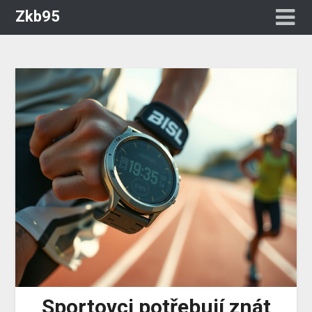
Zkb95
Sportovci potřebují znát