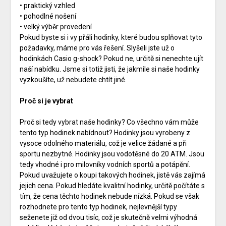
• praktický vzhled
• pohodlné nošení
• velký výběr provedení
Pokud byste si i vy přáli hodinky, které budou splňovat tyto
požadavky, máme pro vás řešení. Slyšeli jste už o
hodinkách
Casio g-shock
? Pokud ne, určitě si nenechte ujít
naší nabídku. Jsme si totiž jisti, že jakmile si naše hodinky
vyzkoušíte, už nebudete chtít jiné.
Proč si je vybrat
Proč si tedy vybrat naše hodinky? Co všechno vám může
tento typ hodinek nabídnout? Hodinky jsou vyrobeny z
vysoce odolného materiálu, což je velice žádané a při
sportu nezbytné. Hodinky jsou vodotěsné do 20 ATM. Jsou
tedy vhodné i pro milovníky vodních sportů a potápění.
Pokud uvažujete o koupi takových hodinek, jistě vás zajímá
jejich cena. Pokud hledáte kvalitní hodinky, určitě počítáte s
tím, že cena těchto hodinek nebude nízká. Pokud se však
rozhodnete pro tento typ hodinek, nejlevnější typy
seženete již od dvou tisíc, což je skutečně velmi výhodná