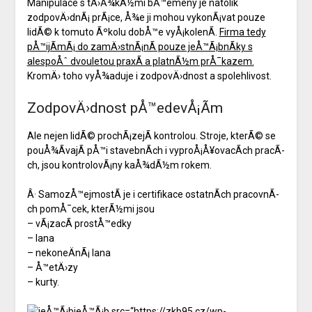
Manipulace s tÄ›Å¾kÃ½mi bÅ™emeny je natolik
zodpovÄ›dnÃ¡ prÃ¡ce, Å¾e ji mohou vykonÃ¡vat pouze
lidÃ© k tomuto Ãºkolu dobÅ™e vyÅ¡kolenÃ­.
Firma tedy
pÅ™ijÃ­mÃ¡ do zamÄ›stnÃ¡nÃ­ pouze jeÅ™Ã¡bnÃ­ky s
alespoÅˆ dvouletou praxÃ­ a platnÃ½m prÅ¯kazem.
KromÄ› toho vyÅ¾aduje i zodpovÄ›dnost a spolehlivost.
ZodpovÄ›dnost pÅ™edevÅ¡Ã­m
Ale nejen lidÃ© prochÃ¡zejÃ­ kontrolou. Stroje, kterÃ© se
pouÅ¾Ã­vajÃ­ pÅ™i stavebnÃ­ch i vyproÅ¡Å¥ovacÃ­ch pracÃ­
ch, jsou kontrolovÃ¡ny kaÅ¾dÃ½m rokem.
Â· SamozÅ™ejmostÃ­ je i certifikace ostatnÃ­ch pracovnÃ­
ch pomÅ¯cek, kterÃ½mi jsou
– vÃ¡zacÃ­ prostÅ™edky
– lana
– nekoneÄnÃ¡ lana
– Å™etÄ›zy
– kurty.
jeÅ™Ã¡b src=“https://zkb95.cz/wp-