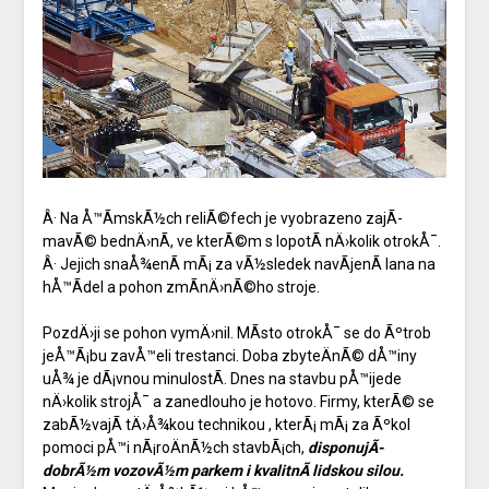
Â· Na Å™Ã­mskÃ½ch reliÃ©fech je vyobrazeno zajÃ­
mavÃ© bednÄ›nÃ­, ve kterÃ©m s lopotÃ­ nÄ›kolik otrokÅ¯.
Â· Jejich snaÅ¾enÃ­ mÃ¡ za vÃ½sledek navÃ­jenÃ­ lana na
hÅ™Ã­del a pohon zmÃ­nÄ›nÃ©ho stroje.
PozdÄ›ji se pohon vymÄ›nil. MÃ­sto otrokÅ¯ se do Ãºtrob
jeÅ™Ã¡bu zavÅ™eli trestanci. Doba zbyteÄnÃ© dÅ™iny
uÅ¾ je dÃ¡vnou minulostÃ­. Dnes na stavbu pÅ™ijede
nÄ›kolik strojÅ¯ a zanedlouho je hotovo. Firmy, kterÃ© se
zabÃ½vajÃ­ tÄ›Å¾kou technikou
, kterÃ¡ mÃ¡ za Ãºkol
pomoci pÅ™i nÃ¡roÄnÃ½ch stavbÃ¡ch,
disponujÃ­
dobrÃ½m vozovÃ½m parkem i kvalitnÃ­ lidskou silou.