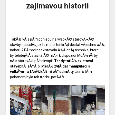
zajímavou historii
TakÃ© vÃ¡s pÅ™i pohledu na vysokÃ© starovÄ›kÃ©
stavby napadÃ¡, jak to mohli tenkrÃ¡t dostat vÅ¡echno aÅ¾
nahoru? PÅ™eci neexistovala Å¾Ã¡dnÃ¡ technika, kterou
by tehdejÅ¡Ã­ stavitelÃ© mÄ›li k dispozici. MoÅ¾nÃ¡ by
nÃ¡s starovÄ›k pÅ™ekvapil.
Tehdy totiÅ¾ existoval
stavebnÃ­ jeÅ™Ã¡b, kterÃ½ zvlÃ¡dal manipulaci s
velkÃ½mi a tÄ›Å¾kÃ½mi pÅ™edmÄ›ty.
Jen s tÃ­m
pohonem byla tak trochu potÃ­Å¾.