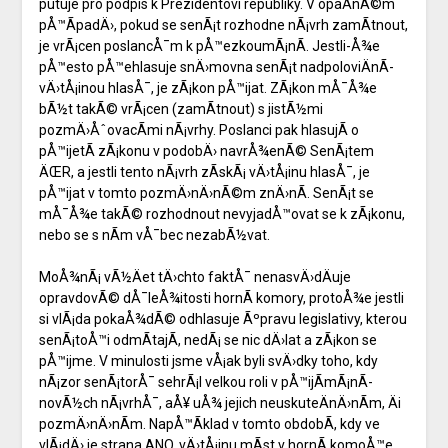
putuje pro podpis k Prezidentovi republiky. V opaÄnÃ©m
pÅ™Ã­padÄ›, pokud se senÃ¡t rozhodne nÃ¡vrh zamÃ­tnout,
je vrÃ¡cen poslancÅ¯m k pÅ™ezkoumÃ¡nÃ­. Jestli-Å¾e
pÅ™esto pÅ™ehlasuje snÄ›movna senÃ¡t nadpoloviÄnÃ­
vÄ›tÅ¡inou hlasÅ¯, je zÃ¡kon pÅ™ijat. ZÃ¡kon mÅ¯Å¾e
bÃ½t takÃ© vrÃ¡cen (zamÃ­tnout) s jistÃ½mi
pozmÄ›ÅˆovacÃ­mi nÃ¡vrhy. Poslanci pak hlasujÃ­ o
pÅ™ijetÃ­ zÃ¡konu v podobÄ› navrÅ¾enÃ© SenÃ¡tem
ÄŒR, a jestli tento nÃ¡vrh zÃ­skÃ¡ vÄ›tÅ¡inu hlasÅ¯, je
pÅ™ijat v tomto pozmÄ›nÄ›nÃ©m znÄ›nÃ­. SenÃ¡t se
mÅ¯Å¾e takÃ© rozhodnout nevyjadÅ™ovat se k zÃ¡konu,
nebo se s nÃ­m vÅ¯bec nezabÃ½vat.
MoÅ¾nÃ¡ vÃ½Äet tÄ›chto faktÅ¯ nenasvÄ›dÄuje
opravdovÃ© dÅ¯leÅ¾itosti hornÃ­ komory, protoÅ¾e jestli
si vlÃ¡da pokaÅ¾dÃ© odhlasuje Ãºpravu legislativy, kterou
senÃ¡toÅ™i odmÃ­tajÃ­, nedÃ¡ se nic dÄ›lat a zÃ¡kon se
pÅ™ijme. V minulosti jsme vÅ¡ak byli svÄ›dky toho, kdy
nÃ¡zor senÃ¡torÅ¯ sehrÃ¡l velkou roli v pÅ™ijÃ­mÃ¡nÃ­
novÃ½ch nÃ¡vrhÅ¯, aÅ¥ uÅ¾ jejich neuskuteÄnÄ›nÃ­m, Äi
pozmÄ›nÄ›nÃ­m. NapÅ™Ã­klad v tomto obdobÃ­, kdy ve
vlÃ¡dÄ› je strana ANO, vÄ›tÅ¡inu mÃ­st v hornÃ­ komoÅ™e