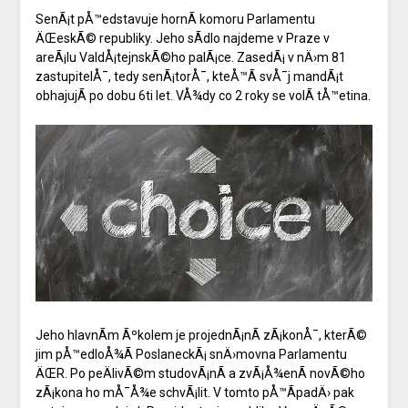
SenÃ¡t pÅ™edstavuje hornÃ­ komoru Parlamentu
ÄŒeskÃ© republiky. Jeho sÃ­dlo najdeme v Praze v
areÃ¡lu ValdÅ¡tejnskÃ©ho palÃ¡ce. ZasedÃ¡ v nÄ›m 81
zastupitelÅ¯, tedy senÃ¡torÅ¯, kteÅ™Ã­ svÅ¯j mandÃ¡t
obhajujÃ­ po dobu 6ti let. VÅ¾dy co 2 roky se volÃ­ tÅ™etina.
Jeho hlavnÃ­m Ãºkolem je projednÃ¡nÃ­ zÃ¡konÅ¯, kterÃ©
jim pÅ™edloÅ¾Ã­ PoslaneckÃ¡ snÄ›movna Parlamentu
ÄŒR. Po peÄlivÃ©m studovÃ¡nÃ­ a zvÃ¡Å¾enÃ­ novÃ©ho
zÃ¡kona ho mÅ¯Å¾e schvÃ¡lit. V tomto pÅ™Ã­padÄ› pak