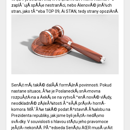
zaplÅˆujÃ­ spÃ­Å¡e nestranÃ­ci, nebo ÄlenovÃ© jinÃ½ch
stran, jako tÅ™eba TOP 09, Äi STAN, tedy strany opoziÄnÃ­.
SenÃ¡t mÃ¡ takÃ© dalÅ¡Ã­ formÃ¡lnÃ­ povinnosti. Pokud
nastane situace, Å¾e je PoslaneckÃ¡ snÄ›movna
rozpuÅ¡tÄ›na a ÄekÃ¡ se na vytvoÅ™enÃ­ novÃ© vlÃ¡dy,
neodkladnÃ© zÃ¡leÅ¾itosti Å™eÅ¡Ã­ prÃ¡vÄ› hornÃ­
komora. MÅ¯Å¾e takÃ© podat ÃºstavnÃ­ Å¾alobu na
Prezidenta republiky, jak jsme byli jeÅ¡tÄ› nedÃ¡vno
svÄ›dky. V souvislosti s hlavou stÃ¡tu jeho pravomoce
jeÅ¡tÄ› nekonÄÃ­. PÅ™edseda SenÃ¡tu ÄŒR musÃ­ urÄit